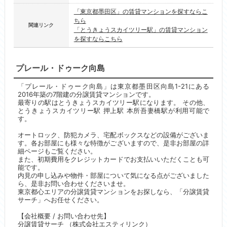
「東京都墨田区」の賃貸マンションを探すならこ
ちら
関連リンク
「とうきょうスカイツリー駅」の賃貸マンション
を探すならこちら
プレール・ドゥーク向島
「プレール・ドゥーク向島」は東京都墨田区向島1-21にある
2016年築の7階建の分譲賃貸マンションです。
最寄りの駅はとうきょうスカイツリー駅になります。 その他、
とうきょうスカイツリー駅 押上駅 本所吾妻橋駅が利用可能で
す。
オートロック、防犯カメラ、宅配ボックスなどの設備がございま
す。各お部屋にも様々な特徴がございますので、是非お部屋の詳
細ページもご覧ください。
また、初期費用をクレジットカードでお支払いいただくことも可
能です。
内見の申し込みや物件・部屋について気になる点がございました
ら、是非お問い合わせくださいませ。
東京都心エリアの分譲賃貸マンションをお探しなら、「分譲賃貸
サーチ」へお任せください。
【会社概要 / お問い合わせ先】
分譲賃貸サーチ （株式会社エスティリンク）