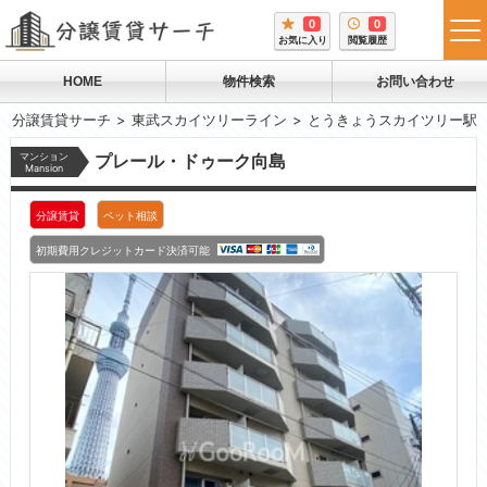
0
0
tog
お気に入り
閲覧履歴
me
HOME
物件検索
お問い合わせ
分譲賃貸サーチ
東武スカイツリーライン
とうきょうスカイツリー駅
マンション
プレール・ドゥーク向島
Mansion
分譲賃貸
ペット相談
初期費用クレジットカード決済可能