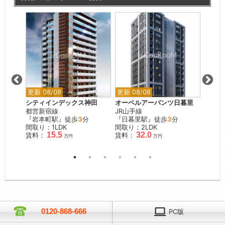
更新 08/08
更新 08/08
更新 0
目
シティインデックス神田
オーベルアーバンツ日暮里
ブリリ
都営新宿線
JR山手線
東京メ
『岩本町駅』徒歩
3
分
『日暮里駅』徒歩
3
分
『早稲
間取り：1LDK
間取り：2LDK
間取り
15.5
32.0
賃料：
賃料：
賃料：
万円
万円
0120-868-666
PC版