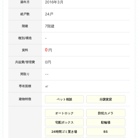
2016年3月
築年月
24戸
総戸数
7階建
階建
-
種別/構造
0
円
賃料
0円
共益費/管理費
--
間取り
㎡
専有面積
建物特徴
ペット相談
分譲賃貸
オートロック
防犯カメラ
宅配ボックス
駐輪場
24時間ゴミ置き場
BS