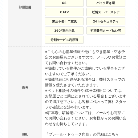
CS
バイク置き場
部屋設備
CATV
近隣スーパーストア
来店不要ＩＴ重説
24ｈセキュリティ
360°室内内見
初期費用カード払い可
分割サービス利用可
※こちらのお部屋情報の他にも空き部屋・空き予
定のお部屋もございますので、メールやお電話に
てお問い合わせください。
※掲載している物件がご成約している場合もござ
いますのでご了承ください。
※掲載詳細に相違がある場合は、弊社スタッフの
情報を優先させていただきます。
備考
※ペット相談可の物件やSOHO利用については、
お部屋ごとに禁止とされている場合もございます
ので御注意下さい。お客様に代わって弊社スタッ
フが確認と交渉を行います。
※駐車場、駐輪場については、メールやお電話に
てお問い合わせください。お客様からのお問い合
わせをお待ちしています。
「プレール・ドゥーク向島」の詳細はこちら
URL