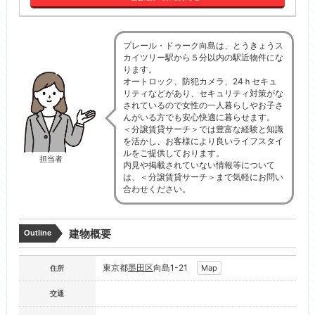
プレール・ドゥーク向島は、とうきょうス
カイツリー駅から５分以内の駅近物件にな
ります。
オートロック、防犯カメラ、24ｈセキュ
リティなどがあり、セキュリティ対策がな
されているので女性の一人暮らしやお子さ
んがいる方でも安心快適に暮らせます。
＜分譲賃貸サーチ＞では豊富な経験と知識
を活かし、お客様により良いライフスタイ
ルをご提供しております。
担当者
内見や掲載されていない情報等について
は、＜分譲賃貸サーチ＞まで気軽にお問い
合わせください。
建物概要
Outline
東京都
墨田区
向島1-21
Map
住所
交通