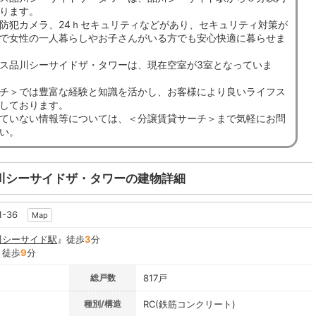
ります。
防犯カメラ、24ｈセキュリティなどがあり、セキュリティ対策が
で女性の一人暮らしやお子さんがいる方でも安心快適に暮らせま
ス品川シーサイドザ・タワーは、現在空室が3室となっていま
チ＞では豊富な経験と知識を活かし、お客様により良いライフス
しております。
ていない情報等については、＜分譲賃貸サーチ＞まで気軽にお問
い。
川シーサイドザ・タワーの建物詳細
1-36
Map
川シーサイド駅
』徒歩
3
分
』徒歩
9
分
総戸数
817戸
種別/構造
RC(鉄筋コンクリート)