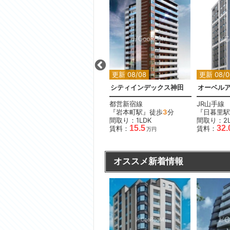
更新 08/08
更新 08/08
更新 08/0
ライオンズ浅草橋ミレス
シティインデックス神田
オーベル
都営大江戸線
都営新宿線
JR山手線
『新御徒町駅』徒歩
7
分
『岩本町駅』徒歩
3
分
『日暮里駅
間取り：1DK〜2LDK
間取り：1LDK
間取り：2L
15.5
19.5
15.5
32.
賃料：
〜
賃料：
賃料：
万円
万円
万円
オススメ新着情報