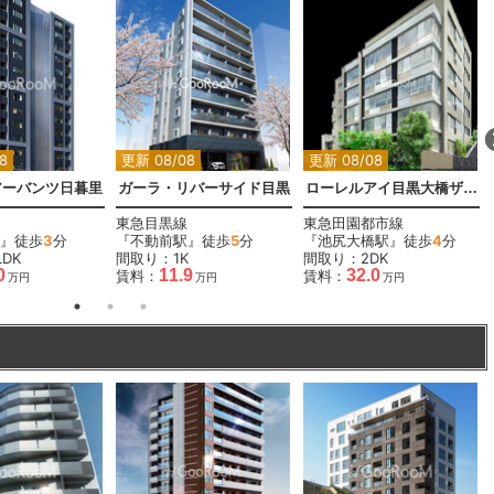
8
更新 08/08
更新 08/08
アーバンツ日暮里
ガーラ・リバーサイド目黒
ローレルアイ目黒大橋ザ・テラス
東急目黒線
東急田園都市線
』徒歩
3
分
『不動前駅』徒歩
5
分
『池尻大橋駅』徒歩
4
分
DK
間取り：1K
間取り：2DK
0
11.9
32.0
賃料：
賃料：
万円
万円
万円