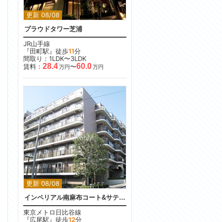
更新 08/08
プラウドタワー芝浦
JR山手線
『田町駅』徒歩
11
分
間取り：1LDK〜3LDK
28.4
60.0
賃料：
〜
万円
万円
更新 08/08
インペリアル南麻布コート&サテライト
東京メトロ日比谷線
『広尾駅』徒歩
12
分