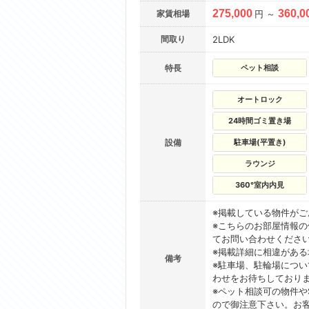
275,000
360,0
家賃相場
円 ～
間取り
2LDK
特長
ペット相談
オートロック
24時間ゴミ置き場
設備
駐車場(平置き)
ラウンジ
360°室内内見
※掲載している物件が
※こちらのお部屋情報
てお問い合わせくださ
※掲載詳細に相違があ
備考
※駐車場、駐輪場につ
わせをお待ちしており
※ペット相談可の物件や
ので御注意下さい。お