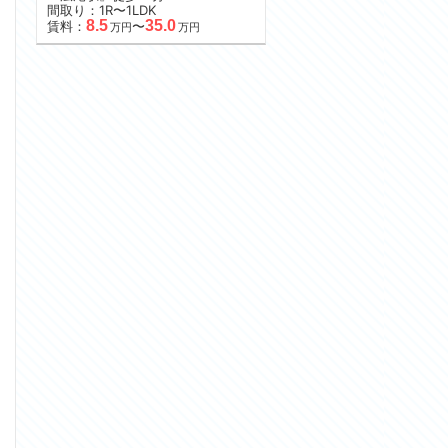
間取り：1R〜1LDK
8.5
35.0
賃料：
〜
万円
万円