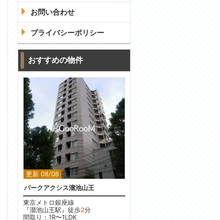
お問い合わせ
プライバシーポリシー
問合わせ
おすすめの物件
問合わせ
更新 08/08
パークアクシス溜池山王
東京メトロ銀座線
『溜池山王駅』徒歩
2
分
間取り：1R〜1LDK