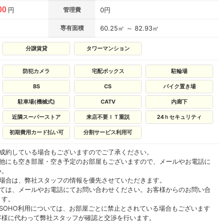
00
円
管理費
0円
専有面積
60.25㎡ ～ 82.93㎡
分譲賃貸
タワーマンション
防犯カメラ
宅配ボックス
駐輪場
BS
CS
バイク置き場
駐車場(機械式)
CATV
内廊下
近隣スーパーストア
来店不要ＩＴ重説
24ｈセキュリティ
初期費用カード払い可
分割サービス利用可
ご成約している場合もございますのでご了承ください。
の他にも空き部屋・空き予定のお部屋もございますので、メールやお電話に
い。
る場合は、弊社スタッフの情報を優先させていただきます。
いては、メールやお電話にてお問い合わせください。お客様からのお問い合
ます。
SOHO利用については、お部屋ごとに禁止とされている場合もございます
客様に代わって弊社スタッフが確認と交渉を行います。