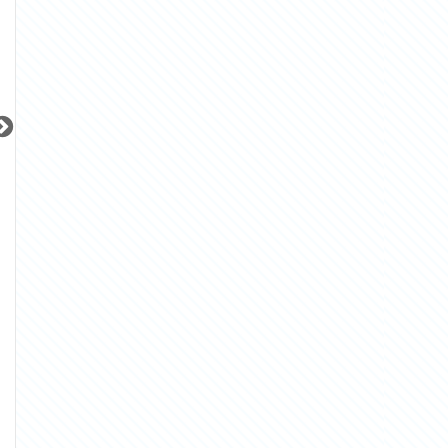
更新 08/08
更新 08/08
更新 08/08
ステージグランデ秋葉原
バースシティ東五反田
ピアース南麻布
JR山手線
JR山手線
東京メトロ南北線
『御徒町駅』徒歩
11
分
『五反田駅』徒歩
5
分
『白金高輪駅』徒
間取り：1LDK
間取り：2LDK
間取り：1K
19.0
33.0
12.5
賃料：
賃料：
賃料：
〜
万円
万円
万円