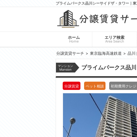
プライムパークス品川シーサイドザ・タワー｜東
ホーム
エリア検索
Home
Area Search
分譲賃貸サーチ
東京臨海高速鉄道
品川
マンション
プライムパークス品
Mansion
分譲賃貸
ペット相談
初期費用クレジ