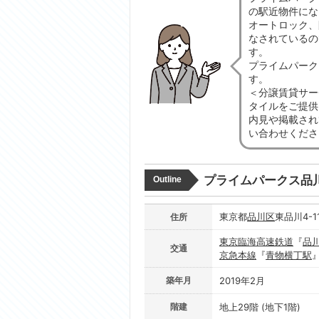
の駅近物件にな
オートロック、
なされているの
す。
プライムパーク
す。
＜分譲賃貸サー
タイルをご提供
内見や掲載され
い合わせくださ
プライムパークス品
Outline
東京都
品川区
東品川4-1
住所
東京臨海高速鉄道
『
品
交通
京急本線
『
青物横丁駅
築年月
2019年2月
階建
地上29階 (地下1階)