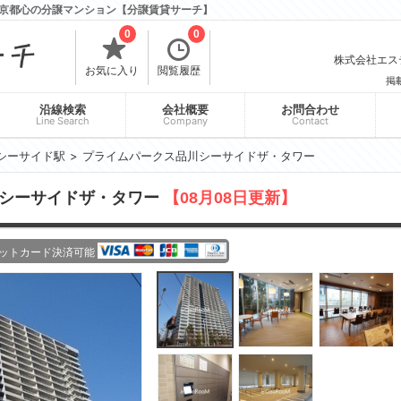
京都心の分譲マンション【分譲賃貸サーチ】
0
0
株式会社エスティ
お気に入り
閲覧履歴
掲
沿線検索
会社概要
お問合わせ
Line Search
Company
Contact
シーサイド駅
プライムパークス品川シーサイドザ・タワー
川シーサイドザ・タワー
【08月08日更新】
ットカード決済可能