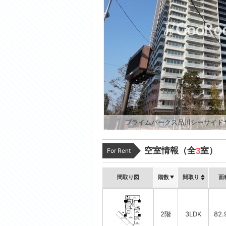
プライムパークス品川シーサイド
空室情報（全
室）
3
For Rent
間取り図
階数
間取り
面
2階
3LDK
82.