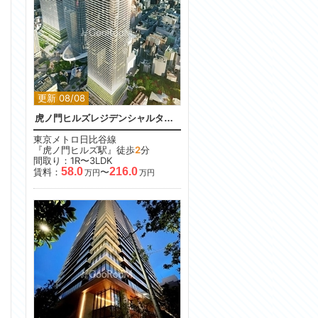
更新 08/08
虎ノ門ヒルズレジデンシャルタワー
東京メトロ日比谷線
『虎ノ門ヒルズ駅』徒歩
2
分
間取り：1R〜3LDK
58.0
216.0
賃料：
〜
万円
万円