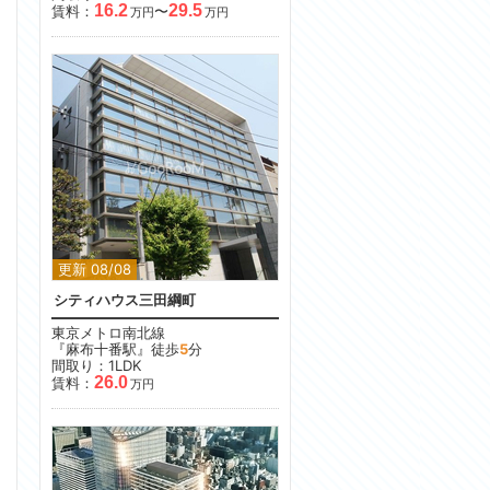
16.2
29.5
賃料：
〜
万円
万円
更新 08/08
シティハウス三田綱町
東京メトロ南北線
『麻布十番駅』徒歩
5
分
間取り：1LDK
26.0
賃料：
万円