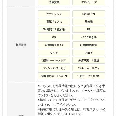
分譲賃貸
デザイナーズ
オートロック
防犯カメラ
宅配ボックス
駐輪場
24時間ゴミ置き場
BS
CS
バイク置き場
部屋設備
駐車場(平置き)
駐車場(機械式)
CATV
内廊下
近隣スーパーストア
来店不要ＩＴ重説
コンシェルジュあり
24ｈセキュリティ
初期費用カード払い可
分割サービス利用可
※こちらのお部屋情報の他にも空き部屋・空き予
定のお部屋もございますので、メールやお電話に
てお問い合わせください。
※掲載している物件がご成約している場合もござ
いますのでご了承ください。
※掲載詳細に相違がある場合は、弊社スタッフの
情報を優先させていただきます。