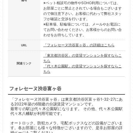
備考
※ペット相談可の物件やSOHO利用については、
お部屋ごとに禁止とされている場合もございます
ので御注意下さい。お客様に代わって弊社スタッ
フが確認と交渉を行います。
※駐車場、駐輪場については、メールやお電話に
てお問い合わせください。お客様からのお問い合
わせをお待ちしています。
「フォレセーヌ渋谷富ヶ谷」の詳細はこちら
URL
「東京都渋谷区」の賃貸マンションを探すならこ
ちら
関連リンク
「代々木公園駅」の賃貸マンションを探すならこ
ちら
フォレセーヌ渋谷富ヶ谷
「フォレセーヌ渋谷富ヶ谷」は東京都渋谷区富ヶ谷1-32-27にあ
る2022年築の6階建の分譲賃貸マンションです。
最寄りの駅は代々木公園駅になります。 その他、代々木公園駅
代々木八幡駅が利用可能です。
オートロック、防犯カメラ、宅配ボックスなどの設備がございま
す。各お部屋にも様々な特徴がございますので、是非お部屋の詳
細ページもご覧ください。