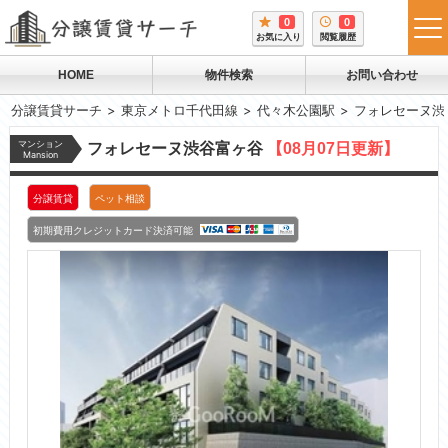
0
0
tog
お気に入り
閲覧履歴
me
HOME
物件検索
お問い合わせ
分譲賃貸サーチ
東京メトロ千代田線
代々木公園駅
フォレセーヌ渋
マンション
フォレセーヌ渋谷富ヶ谷
【08月07日更新】
Mansion
分譲賃貸
ペット相談
初期費用クレジットカード決済可能