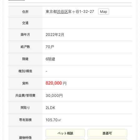
東京都
渋谷区
富ヶ谷1-32-27
Map
住所
交通
2022年2月
築年月
70戸
総戸数
6階建
階建
-
種別/構造
820,000
円
賃料
30,000円
共益費/管理費
2LDK
間取り
105.70㎡
専有面積
ペット相談
楽器可
建物特徴