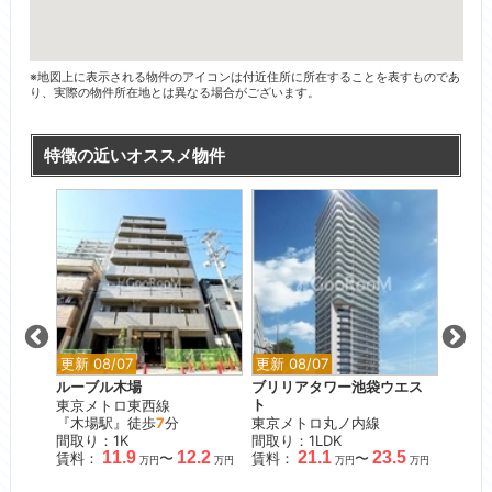
※地図上に表示される物件のアイコンは付近住所に所在することを表すものであ
り、実際の物件所在地とは異なる場合がございます。
特徴の近いオススメ物件
更新 08/07
更新 08/07
更新 0
谷
ルーブル木場
ブリリアタワー池袋ウエス
パーク
東京メトロ東西線
ト
ド・サ
『木場駅』徒歩
7
分
東京メトロ丸ノ内線
都営大
間取り：1K
間取り：1LDK
『勝ど
11.9
12.2
21.1
23.5
賃料：
〜
賃料：
〜
間取り：
万円
万円
万円
万円
賃料：