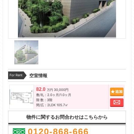
For Rent
空室情報
82.0
30,000円
追加
万円
敷/礼：2.0ヶ月/1.0ヶ月
階 数：3階
お問
間/広：2LDK 105.7㎡
物件に関するお問合わせはこちらから
0120-868-666