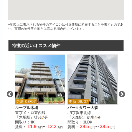
※地図上に表示される物件のアイコンは付近住所に所在することを表すものであ
り、実際の物件所在地とは異なる場合がございます。
特徴の近いオススメ物件
更新 08/07
更新 08/07
更新 0
御殿山
ルーブル木場
パークタワー大森
グラン
東京メトロ東西線
JR京浜東北線
東京メ
『木場駅』徒歩
7
分
『大森駅』徒歩
4
分
『月島
間取り：1K
間取り：3LDK
間取り：
.7
11.9
12.2
29.5
38.5
賃料：
〜
賃料：
〜
賃料：
万円
万円
万円
万円
万円