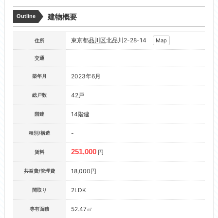
建物概要
Outline
東京都
品川区
北品川2-28-14
Map
住所
交通
2023年6月
築年月
42戸
総戸数
14階建
階建
-
種別/構造
251,000
円
賃料
18,000円
共益費/管理費
2LDK
間取り
52.47㎡
専有面積