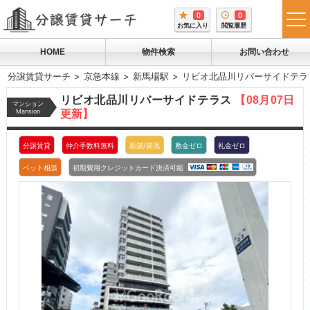
0
0
tog
お気に入り
閲覧履歴
me
HOME
物件検索
お問い合わせ
分譲賃貸サーチ
京急本線
新馬場駅
リビオ北品川リバーサイドテラ
リビオ北品川リバーサイドテラス
【08月07日
マンション
Mansion
更新】
分譲賃貸
仲介手数料無料
新築/築浅
敷金ゼロ
礼金ゼロ
ペット相談
初期費用クレジットカード決済可能