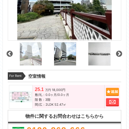
For Rent
空室情報
25.1
18,000円
追加
万円
敷/礼：0.0ヶ月/0.0ヶ月
階 数：3階
お問
間/広：2LDK 52.47㎡
物件に関するお問合わせはこちらから