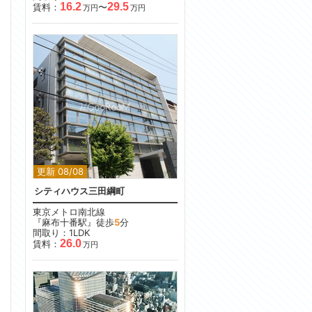
16.2
29.5
賃料：
〜
万円
万円
更新 08/08
シティハウス三田綱町
東京メトロ南北線
『麻布十番駅』徒歩
5
分
間取り：1LDK
26.0
賃料：
万円