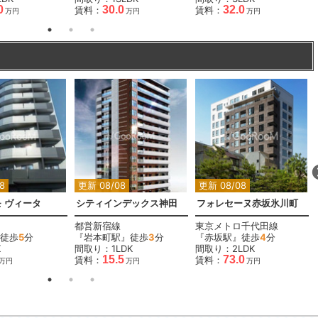
0
30.0
32.0
賃料：
賃料：
万円
万円
万円
8
更新 08/08
更新 08/08
 ヴィータ
シティインデックス神田
フォレセーヌ赤坂氷川町
都営新宿線
東京メトロ千代田線
徒歩
5
分
『岩本町駅』徒歩
3
分
『赤坂駅』徒歩
4
分
K
間取り：1LDK
間取り：2LDK
15.5
73.0
賃料：
賃料：
万円
万円
万円