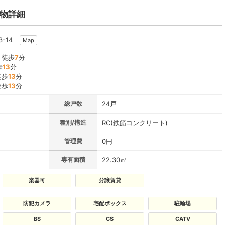
建物詳細
3-14
Map
』徒歩
7
分
歩
13
分
徒歩
13
分
徒歩
13
分
総戸数
24戸
種別/構造
RC(鉄筋コンクリート)
管理費
0円
専有面積
22.30㎡
楽器可
分譲賃貸
防犯カメラ
宅配ボックス
駐輪場
BS
CS
CATV