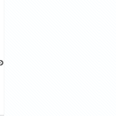
10.0
23.5
29.3
15.3
賃料：
賃料：
〜
賃料：
〜
万円
万円
万円
万円
更新 08/08
更新 08/08
更新 08/08
オーベルアーバンツ日暮里
ウィルローズ月島テラス
サンレイ広尾エク
JR山手線
東京メトロ有楽町線
JR山手線
『日暮里駅』徒歩
3
分
『月島駅』徒歩
3
分
『恵比寿駅』徒歩
間取り：2LDK
間取り：1SLDK
間取り：1LDK
32.0
30.0
25.0
賃料：
賃料：
賃料：
万円
万円
万円