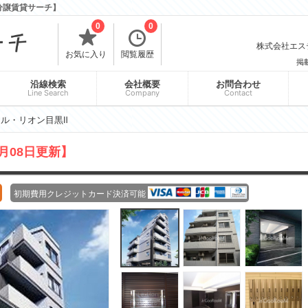
分譲賃貸サーチ】
0
0
株式会社エスティ
お気に入り
閲覧履歴
掲
沿線検索
会社概要
お問合わせ
Line Search
Company
Contact
ル・リオン目黒Ⅱ
8月08日更新】
初期費用クレジットカード決済可能