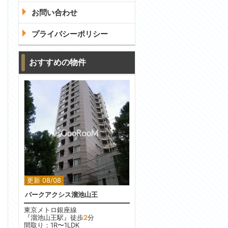
お問い合わせ
プライバシーポリシー
おすすめの物件
更新 08/08
パークアクシス溜池山王
東京メトロ銀座線
『溜池山王駅』徒歩
2
分
間取り：1R〜1LDK