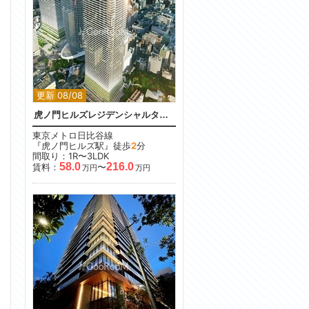
更新 08/08
虎ノ門ヒルズレジデンシャルタワー
東京メトロ日比谷線
『虎ノ門ヒルズ駅』徒歩
2
分
間取り：1R〜3LDK
58.0
216.0
賃料：
〜
万円
万円