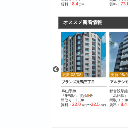
.5
19.8
8.4
73.
賃料：
賃料：
賃料：
万円
万円
万円
オススメ新着情報
更新 08/08
更新 08/08
更新 08/0
坂
ローレルアイ目黒大橋ザ・テラス
ブランズ巣鴨三丁目
アルテシモ
東急田園都市線
JR山手線
都営浅草線
『池尻大橋駅』徒歩
4
分
『巣鴨駅』徒歩
5
分
『馬込駅』
間取り：2DK
間取り：1LDK
間取り：1
.3
32.0
22.0
22.5
8.4
賃料：
賃料：
〜
賃料：
万円
万円
万円
万円