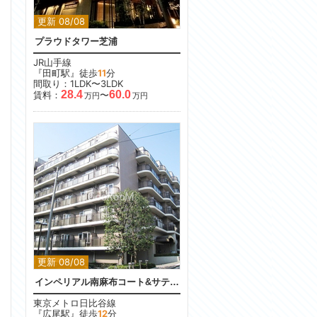
更新 08/08
プラウドタワー芝浦
JR山手線
『田町駅』徒歩
11
分
間取り：1LDK〜3LDK
28.4
60.0
賃料：
〜
万円
万円
更新 08/08
インペリアル南麻布コート&サテライト
東京メトロ日比谷線
『広尾駅』徒歩
12
分