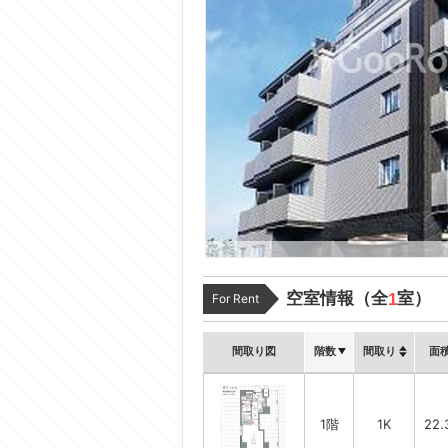
空室情報（全
室）
1
For Rent
間取り図
階数
間取り
面
1階
1K
22