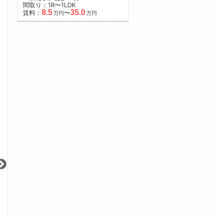
間取り：1R〜1LDK
8.5
35.0
賃料：
〜
万円
万円
更新 08/08
更新 08/08
更新 08/08
ライジングプレイス大森二番館
グランドメゾン神楽坂
パークハビオ恵比
JR京浜東北線
東京メトロ東西線
JR山手線
『大森駅』徒歩
9
分
『神楽坂駅』徒歩
4
分
『恵比寿駅』徒歩
間取り：1K
間取り：1LDK〜2LDK
間取り：1R