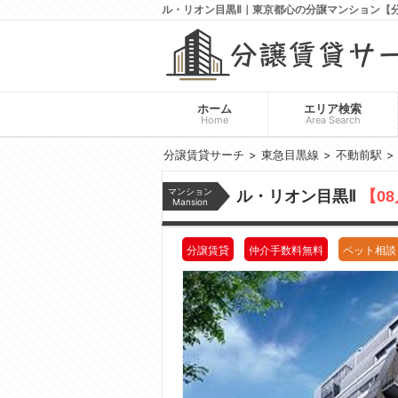
ル・リオン目黒Ⅱ｜東京都心の分譲マンション【
ホーム
エリア検索
Home
Area Search
分譲賃貸サーチ
東急目黒線
不動前駅
マンション
ル・リオン目黒Ⅱ
【0
Mansion
分譲賃貸
仲介手数料無料
ペット相談