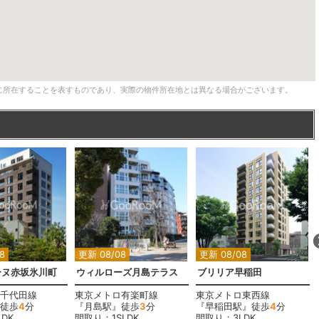
に所在することを表すものであり、実際の物件所在地とは異なる場合がございます。
8
更新 08/08
更新 08/08
ーヌ赤坂氷川町
ウィルローズ月島テラス
ブリリア早稲田
千代田線
東京メトロ有楽町線
東京メトロ東西線
徒歩
4
分
『月島駅』徒歩
3
分
『早稲田駅』徒歩
4
分
DK
間取り：1SLDK
間取り：3LDK