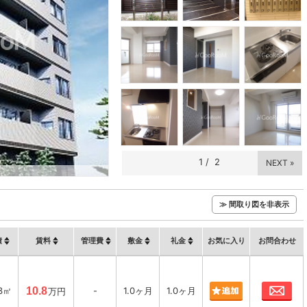
1
/
2
NEXT »
≫ 間取り図を非表示
積
賃料
管理費
敷金
礼金
お気に入り
お問合わせ
お
.3㎡
10.8
-
1.0ヶ月
1.0ヶ月
万円