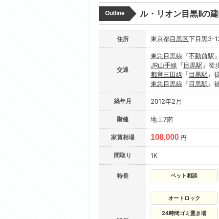
ル・リオン目黒Ⅱの
Outline
東京都
目黒区
下目黒3-1
住所
東急目黒線
『
不動前駅
JR山手線
『
目黒駅
』徒
交通
都営三田線
『
目黒駅
』
東急目黒線
『
目黒駅
』
築年月
2012年2月
階建
地上7階
108,000
家賃相場
円
間取り
1K
特長
ペット相談
オートロック
24時間ゴミ置き場