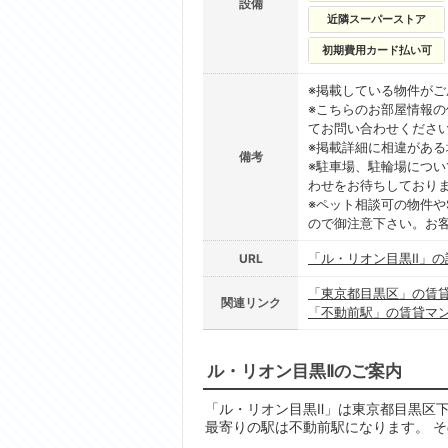
設備
近隣スーパーストア
初期費用カード払い可
※掲載している物件が
※こちらのお部屋情報
てお問い合わせくださ
※掲載詳細に相違があ
備考
※駐車場、駐輪場につ
わせをお待ちしており
※ペット相談可の物件や
ので御注意下さい。お
「ル・リオン目黒Ⅱ」の
URL
「東京都目黒区」の賃
関連リンク
「不動前駅」の賃貸マ
ル・リオン目黒Ⅱのご案内
「ル・リオン目黒Ⅱ」は東京都目黒区下目
最寄りの駅は不動前駅になります。 そ