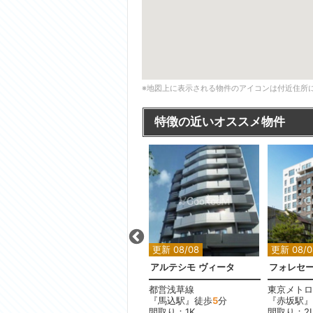
※地図上に表示される物件のアイコンは付近住所
特徴の近いオススメ物件
更新 08/08
更新 08/08
更新 08/0
ザ・パークハウス青砥
アルテシモ ヴィータ
フォレセ
京成本線
都営浅草線
東京メトロ
歩
5
分
『青砥駅』徒歩
13
分
『馬込駅』徒歩
5
分
『赤坂駅』
K
間取り：3LDK
間取り：1K
間取り：2L