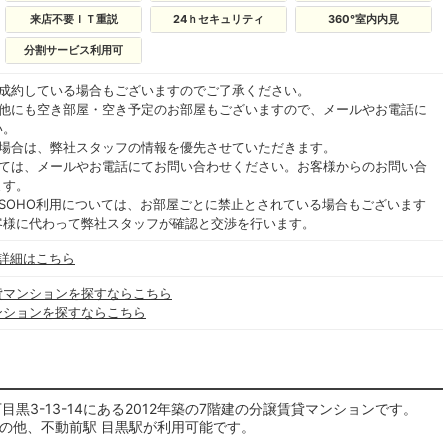
来店不要ＩＴ重説
24ｈセキュリティ
360°室内内見
分割サービス利用可
ご成約している場合もございますのでご了承ください。
の他にも空き部屋・空き予定のお部屋もございますので、メールやお電話に
い。
る場合は、弊社スタッフの情報を優先させていただきます。
いては、メールやお電話にてお問い合わせください。お客様からのお問い合
ます。
SOHO利用については、お部屋ごとに禁止とされている場合もございます
客様に代わって弊社スタッフが確認と交渉を行います。
詳細はこちら
貸マンションを探すならこちら
ンションを探すならこちら
黒3-13-14にある2012年築の7階建の分譲賃貸マンションです。
の他、不動前駅 目黒駅が利用可能です。