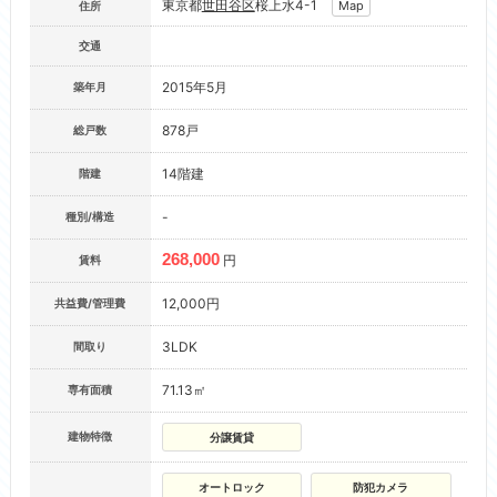
東京都
世田谷区
桜上水4-1
Map
住所
交通
2015年5月
築年月
878戸
総戸数
14階建
階建
-
種別/構造
268,000
円
賃料
12,000円
共益費/管理費
3LDK
間取り
71.13㎡
専有面積
建物特徴
分譲賃貸
オートロック
防犯カメラ