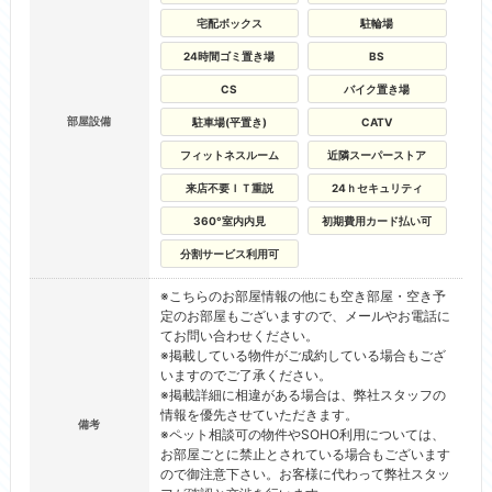
宅配ボックス
駐輪場
24時間ゴミ置き場
BS
CS
バイク置き場
部屋設備
駐車場(平置き)
CATV
フィットネスルーム
近隣スーパーストア
来店不要ＩＴ重説
24ｈセキュリティ
360°室内内見
初期費用カード払い可
分割サービス利用可
※こちらのお部屋情報の他にも空き部屋・空き予
定のお部屋もございますので、メールやお電話に
てお問い合わせください。
※掲載している物件がご成約している場合もござ
いますのでご了承ください。
※掲載詳細に相違がある場合は、弊社スタッフの
情報を優先させていただきます。
備考
※ペット相談可の物件やSOHO利用については、
お部屋ごとに禁止とされている場合もございます
ので御注意下さい。お客様に代わって弊社スタッ