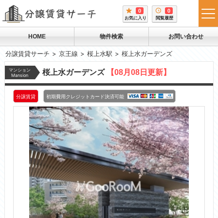
0
0
tog
お気に入り
閲覧履歴
me
HOME
物件検索
お問い合わせ
分譲賃貸サーチ
京王線
桜上水駅
桜上水ガーデンズ
マンション
桜上水ガーデンズ
【08月08日更新】
Mansion
分譲賃貸
初期費用クレジットカード決済可能