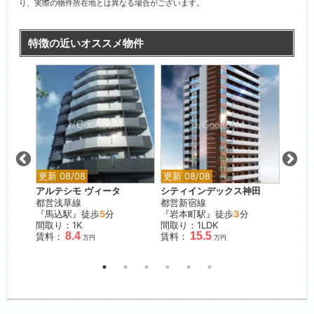
り、実際の物件所在地とは異なる場合がございます。
特徴の近いオススメ物件
更新 08/08
更新 08/08
更新 0
砥
アルテシモ ヴィータ
シティインデックス神田
オーベ
都営浅草線
都営新宿線
JR山
『馬込駅』徒歩
5
分
『岩本町駅』徒歩
3
分
『日暮
間取り：1K
間取り：1LDK
間取り
8.4
15.5
賃料：
賃料：
賃料：
万円
万円