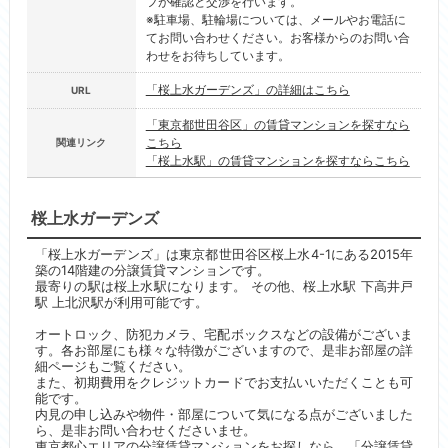
フが確認と交渉を行います。
※駐車場、駐輪場については、メールやお電話に
てお問い合わせください。お客様からのお問い合
わせをお待ちしています。
「桜上水ガーデンズ」の詳細はこちら
URL
「東京都世田谷区」の賃貸マンションを探すなら
こちら
関連リンク
「桜上水駅」の賃貸マンションを探すならこちら
桜上水ガーデンズ
「桜上水ガーデンズ」は東京都世田谷区桜上水4-1にある2015年
築の14階建の分譲賃貸マンションです。
最寄りの駅は桜上水駅になります。 その他、桜上水駅 下高井戸
駅 上北沢駅が利用可能です。
オートロック、防犯カメラ、宅配ボックスなどの設備がございま
す。各お部屋にも様々な特徴がございますので、是非お部屋の詳
細ページもご覧ください。
また、初期費用をクレジットカードでお支払いいただくことも可
能です。
内見の申し込みや物件・部屋について気になる点がございました
ら、是非お問い合わせくださいませ。
東京都心エリアの分譲賃貸マンションをお探しなら、「分譲賃貸