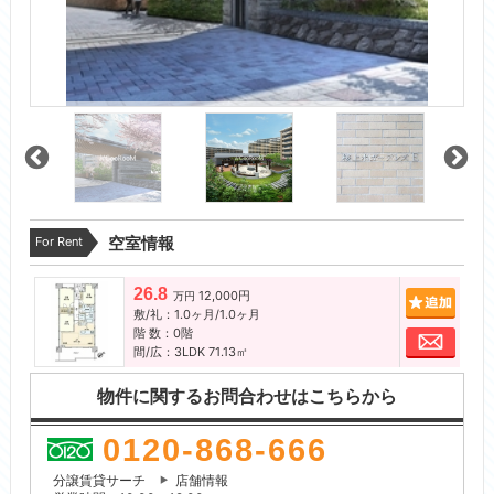
For Rent
空室情報
26.8
12,000円
追加
万円
敷/礼：1.0ヶ月/1.0ヶ月
階 数：0階
お問
間/広：3LDK 71.13㎡
物件に関するお問合わせはこちらから
0120-868-666
分譲賃貸サーチ
店舗情報