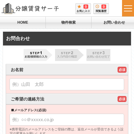
0
0
tog
お気に入り
閲覧履歴
me
HOME
物件検索
お問い合わせ
お問合わせ
お名前
必須
ご希望の連絡方法
必須
■メールアドレス(必須)
※携帯電話のメールアドレスをご登録の際は、返信メールが受信できるよう設
定の変更をお願いします。