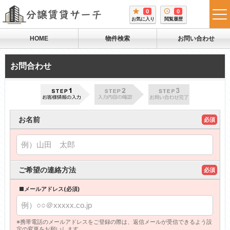
0
0
tog
お気に入り
閲覧履歴
me
HOME
物件検索
お問い合わせ
お問合わせ
お名前
必須
ご希望の連絡方法
必須
■メールアドレス(必須)
※携帯電話のメールアドレスをご登録の際は、返信メールが受信できるよう設
定の変更をお願いします。