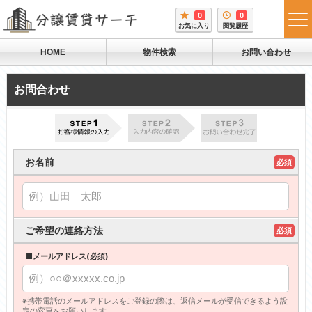
0
0
tog
お気に入り
閲覧履歴
me
HOME
物件検索
お問い合わせ
お問合わせ
お名前
必須
ご希望の連絡方法
必須
■メールアドレス(必須)
※携帯電話のメールアドレスをご登録の際は、返信メールが受信できるよう設
定の変更をお願いします。