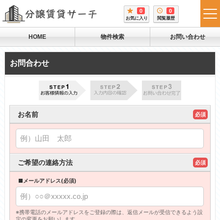
0
0
tog
お気に入り
閲覧履歴
me
HOME
物件検索
お問い合わせ
お問合わせ
お名前
必須
ご希望の連絡方法
必須
■メールアドレス(必須)
※携帯電話のメールアドレスをご登録の際は、返信メールが受信できるよう設
定の変更をお願いします。