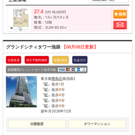
27.4
16,000円
追加
万円
敷/礼：1.0ヶ月/1.0ヶ月
階 数：12階
お問
間/広：2LDK 60.42㎡
グランドシティタワー池袋
【08月08日更新】
分譲賃貸
仲介手数料無料
新築/築浅
礼金ゼロ
初期費用クレジットカード決済可能
東京都
豊島区
南池袋2
『
駅
』徒歩
1
分
『
駅
』徒歩
8
分
『
駅
』徒歩
8
分
『
駅
』徒歩
8
分
『
駅
』徒歩
9
分
築年月2026年12月
分譲賃貸
タワーマンション