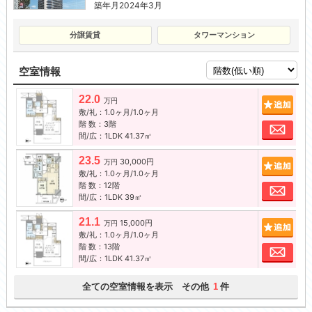
築年月2024年3月
分譲賃貸
タワーマンション
空室情報
22.0
追加
万円
敷/礼：1.0ヶ月/1.0ヶ月
階 数：3階
お問
間/広：1LDK 41.37㎡
23.5
30,000円
追加
万円
敷/礼：1.0ヶ月/1.0ヶ月
階 数：12階
お問
間/広：1LDK 39㎡
21.1
15,000円
追加
万円
敷/礼：1.0ヶ月/1.0ヶ月
階 数：13階
お問
間/広：1LDK 41.37㎡
全ての空室情報を表示 その他
件
1