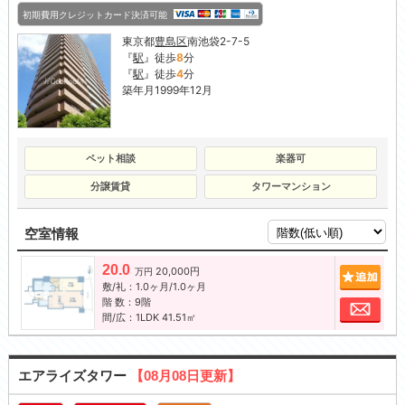
初期費用クレジットカード決済可能
東京都
豊島区
南池袋2-7-5
『
駅
』徒歩
8
分
『
駅
』徒歩
4
分
築年月1999年12月
ペット相談
楽器可
分譲賃貸
タワーマンション
空室情報
20.0
20,000円
追加
万円
敷/礼：1.0ヶ月/1.0ヶ月
階 数：9階
お問
間/広：1LDK 41.51㎡
エアライズタワー
【08月08日更新】