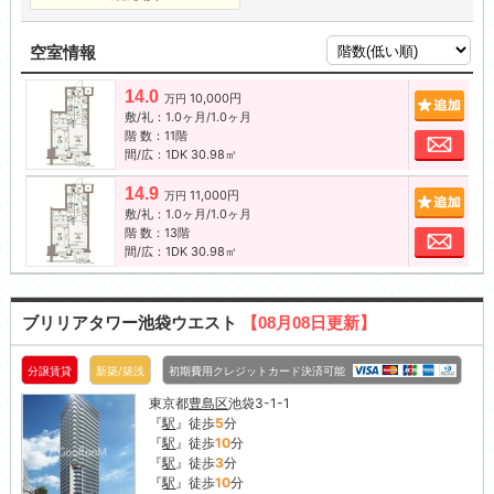
空室情報
14.0
10,000円
追加
万円
敷/礼：1.0ヶ月/1.0ヶ月
階 数：11階
お問
間/広：1DK 30.98㎡
14.9
11,000円
追加
万円
敷/礼：1.0ヶ月/1.0ヶ月
階 数：13階
お問
間/広：1DK 30.98㎡
ブリリアタワー池袋ウエスト
【08月08日更新】
分譲賃貸
新築/築浅
初期費用クレジットカード決済可能
東京都
豊島区
池袋3-1-1
『
駅
』徒歩
5
分
『
駅
』徒歩
10
分
『
駅
』徒歩
3
分
『
駅
』徒歩
10
分