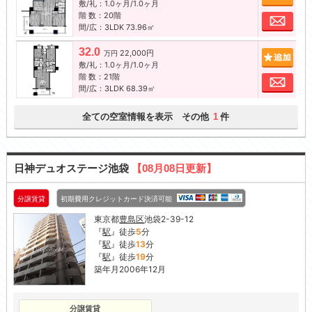
敷/礼：1.0ヶ月/1.0ヶ月
階 数：20階
お問
間/広：3LDK 73.96㎡
32.0
22,000円
追加
万円
敷/礼：1.0ヶ月/1.0ヶ月
階 数：21階
お問
間/広：3LDK 68.39㎡
全ての空室情報を表示 その他
件
1
日神デュオステージ池袋
【08月08日更新】
分譲賃貸
初期費用クレジットカード決済可能
東京都
豊島区
池袋2-39-12
『
駅
』徒歩
5
分
『
駅
』徒歩
13
分
『
駅
』徒歩
19
分
築年月2006年12月
分譲賃貸