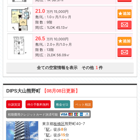
間/広：1K 38.37㎡
21.0
15,000円
追加
万円
敷/礼：1.0ヶ月/1.0ヶ月
階 数：9階
お問
間/広：1LDK 45.13㎡
26.5
10,000円
追加
万円
敷/礼：2.0ヶ月/1.0ヶ月
階 数：13階
お問
間/広：2LDK 56.09㎡
全ての空室情報を表示 その他
件
1
DIPS大山熊野町
【08月08日更新】
分譲賃貸
仲介手数料無料
敷金ゼロ
ペット相談
初期費用クレジットカード決済可能
東京都
板橋区
熊野町40-7
『
駅
』徒歩
8
分
『
駅
』徒歩
15
分