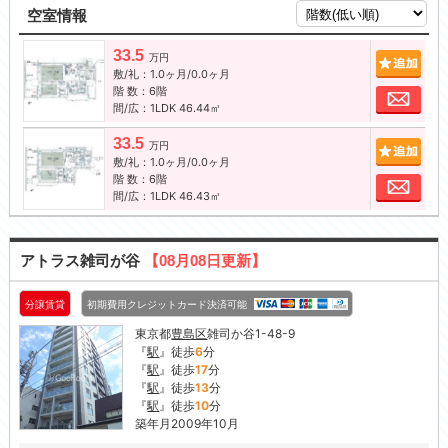
空室情報
33.5
追加
万円
敷/礼：1.0ヶ月/0.0ヶ月
階 数：6階
お問
間/広：1LDK 46.44㎡
33.5
追加
万円
敷/礼：1.0ヶ月/0.0ヶ月
階 数：6階
お問
間/広：1LDK 46.43㎡
アトラス雑司が谷
【08月08日更新】
分譲賃貸
初期費用クレジットカード決済可能
東京都
豊島区
雑司か谷1-48-9
『
駅
』徒歩
6
分
『
駅
』徒歩
17
分
『
駅
』徒歩
13
分
『
駅
』徒歩
10
分
築年月2009年10月