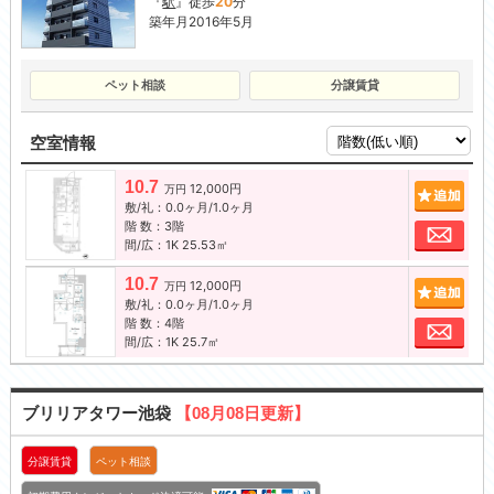
『
駅
』徒歩
20
分
築年月2016年5月
ペット相談
分譲賃貸
空室情報
10.7
12,000円
追加
万円
敷/礼：0.0ヶ月/1.0ヶ月
階 数：3階
お問
間/広：1K 25.53㎡
10.7
12,000円
追加
万円
敷/礼：0.0ヶ月/1.0ヶ月
階 数：4階
お問
間/広：1K 25.7㎡
ブリリアタワー池袋
【08月08日更新】
分譲賃貸
ペット相談