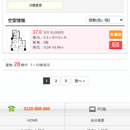
分譲賃貸
空室情報
17.0
10,000円
追加
万円
敷/礼：0.5ヶ月/1.0ヶ月
階 数：2階
お問
間/広：1LDK 43.99㎡
28
建物
棟中 1～10棟表示
1
2
3
次へ »
0120-868-666
PC版
HOME
会社概要