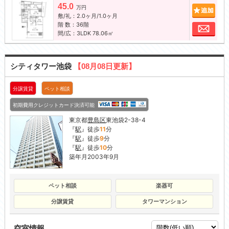
45.0
追加
万円
敷/礼：2.0ヶ月/1.0ヶ月
階 数：36階
お問
間/広：3LDK 78.06㎡
シティタワー池袋
【08月08日更新】
分譲賃貸
ペット相談
初期費用クレジットカード決済可能
東京都
豊島区
東池袋2-38-4
『
駅
』徒歩
11
分
『
駅
』徒歩
9
分
『
駅
』徒歩
10
分
築年月2003年9月
ペット相談
楽器可
分譲賃貸
タワーマンション
空室情報