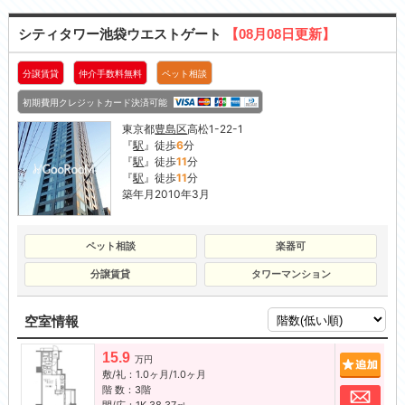
シティタワー池袋ウエストゲート
【08月08日更新】
分譲賃貸
仲介手数料無料
ペット相談
初期費用クレジットカード決済可能
東京都
豊島区
高松1-22-1
『
駅
』徒歩
6
分
『
駅
』徒歩
11
分
『
駅
』徒歩
11
分
築年月2010年3月
ペット相談
楽器可
分譲賃貸
タワーマンション
空室情報
15.9
追加
万円
敷/礼：1.0ヶ月/1.0ヶ月
階 数：3階
お問