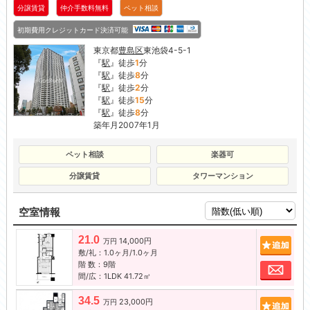
分譲賃貸
仲介手数料無料
ペット相談
初期費用クレジットカード決済可能
東京都
豊島区
東池袋4-5-1
『
駅
』徒歩
1
分
『
駅
』徒歩
8
分
『
駅
』徒歩
2
分
『
駅
』徒歩
15
分
『
駅
』徒歩
8
分
築年月2007年1月
ペット相談
楽器可
分譲賃貸
タワーマンション
空室情報
21.0
14,000円
追加
万円
敷/礼：1.0ヶ月/1.0ヶ月
階 数：9階
お問
間/広：1LDK 41.72㎡
34.5
23,000円
追加
万円