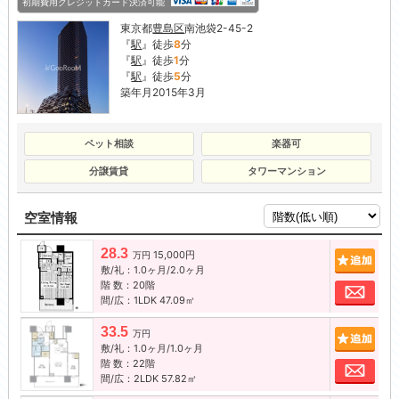
初期費用クレジットカード決済可能
東京都
豊島区
南池袋2-45-2
『
駅
』徒歩
8
分
『
駅
』徒歩
1
分
『
駅
』徒歩
5
分
築年月2015年3月
ペット相談
楽器可
分譲賃貸
タワーマンション
空室情報
28.3
15,000円
追加
万円
敷/礼：1.0ヶ月/2.0ヶ月
階 数：20階
お問
間/広：1LDK 47.09㎡
33.5
追加
万円
敷/礼：1.0ヶ月/1.0ヶ月
階 数：22階
お問
間/広：2LDK 57.82㎡