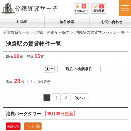
0
0
tog
お気に入り
閲覧履歴
me
HOME
物件検索
お問い合わせ
分譲賃貸サーチ
地域・路線から探す
池袋駅の賃貸マンション一覧ペ
池袋駅の賃貸物件一覧
28
55
建物
棟 部屋
室
現在の検索条件
28
建物
棟中 1～10棟表示
1
2
3
次へ »
池袋パークタワー
【08月08日更新】
分譲賃貸
ペット相談