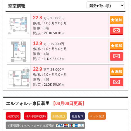
空室情報
22.8
25,000円
追加
万円
敷/礼：1.0ヶ月/1.0ヶ月
階 数：3階
お問
間/広：2LDK 50.01㎡
12.9
15,000円
追加
万円
敷/礼：1.0ヶ月/1.0ヶ月
階 数：4階
お問
間/広：1LDK 25.05㎡
22.9
25,000円
追加
万円
敷/礼：1.0ヶ月/1.0ヶ月
階 数：4階
お問
間/広：2LDK 50.01㎡
エルフォルテ東日暮里
【08月08日更新】
分譲賃貸
仲介手数料無料
新築/築浅
礼金ゼロ
ペット相談
初期費用クレジットカード決済可能