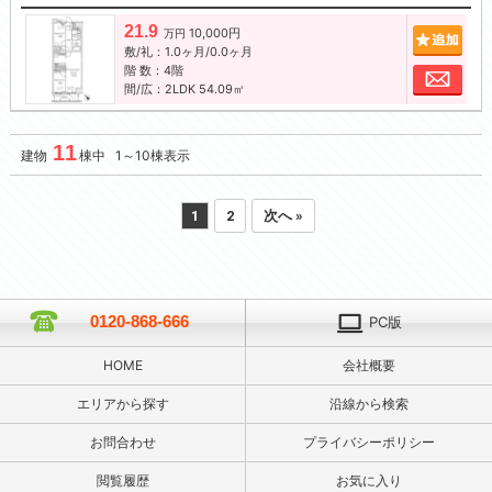
21.9
10,000円
追加
万円
敷/礼：1.0ヶ月/0.0ヶ月
階 数：4階
お問
間/広：2LDK 54.09㎡
11
建物
棟中 1～10棟表示
1
2
次へ »
0120-868-666
PC版
HOME
会社概要
エリアから探す
沿線から検索
お問合わせ
プライバシーポリシー
閲覧履歴
お気に入り