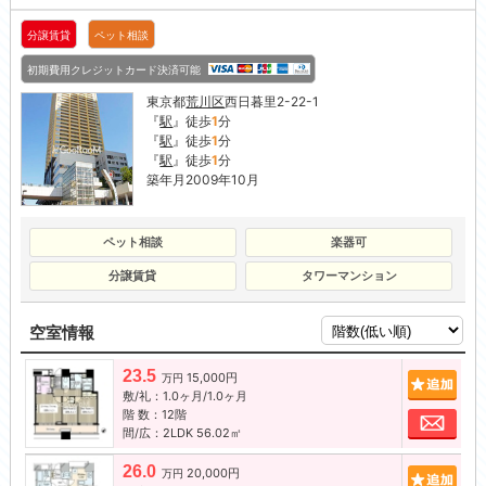
分譲賃貸
ペット相談
初期費用クレジットカード決済可能
東京都
荒川区
西日暮里2-22-1
『
駅
』徒歩
1
分
『
駅
』徒歩
1
分
『
駅
』徒歩
1
分
築年月2009年10月
ペット相談
楽器可
分譲賃貸
タワーマンション
空室情報
23.5
15,000円
追加
万円
敷/礼：1.0ヶ月/1.0ヶ月
階 数：12階
お問
間/広：2LDK 56.02㎡
26.0
20,000円
追加
万円