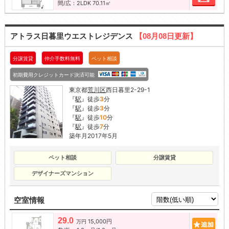
間/広：2LDK 70.11㎡
アトラス日暮里ウエストレジデンス
【08月08日更新】
分譲賃貸
仲介手数料無料
ペット相談
初期費用クレジットカード決済可能
東京都
荒川区
西日暮里2-29-1
『
駅
』徒歩
3
分
『
駅
』徒歩
3
分
『
駅
』徒歩
10
分
『
駅
』徒歩
7
分
築年月2017年5月
ペット相談
分譲賃貸
デザイナーズマンション
空室情報
29.0
15,000円
追加
万円