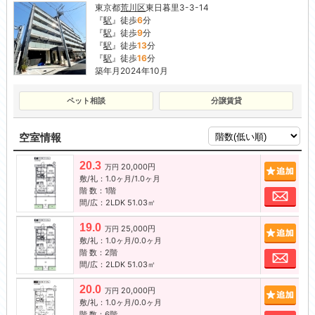
東京都
荒川区
東日暮里3-3-14
『
駅
』徒歩
6
分
『
駅
』徒歩
9
分
『
駅
』徒歩
13
分
『
駅
』徒歩
16
分
築年月2024年10月
ペット相談
分譲賃貸
空室情報
20.3
20,000円
追加
万円
敷/礼：1.0ヶ月/1.0ヶ月
階 数：1階
お問
間/広：2LDK 51.03㎡
19.0
25,000円
追加
万円
敷/礼：1.0ヶ月/0.0ヶ月
階 数：2階
お問
間/広：2LDK 51.03㎡
20.0
20,000円
追加
万円
敷/礼：1.0ヶ月/0.0ヶ月
階 数：6階