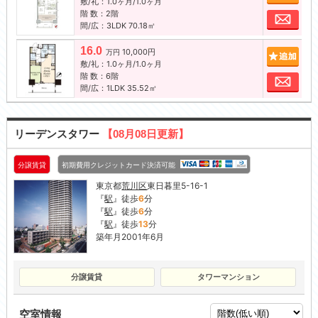
敷/礼：1.0ヶ月/1.0ヶ月
階 数：2階
お問
間/広：3LDK 70.18㎡
16.0
10,000円
追加
万円
敷/礼：1.0ヶ月/1.0ヶ月
階 数：6階
お問
間/広：1LDK 35.52㎡
リーデンスタワー
【08月08日更新】
分譲賃貸
初期費用クレジットカード決済可能
東京都
荒川区
東日暮里5-16-1
『
駅
』徒歩
6
分
『
駅
』徒歩
6
分
『
駅
』徒歩
13
分
築年月2001年6月
分譲賃貸
タワーマンション
空室情報