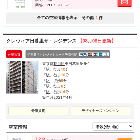
お問
間/広：2LDK 51.03㎡
全ての空室情報を表示 その他
件
1
クレヴィア日暮里ザ・レジデンス
【08月08日更新】
分譲賃貸
初期費用クレジットカード決済可能
東京都
荒川区
東日暮里5-6-1
『
駅
』徒歩
10
分
『
駅
』徒歩
10
分
『
駅
』徒歩
9
分
『
駅
』徒歩
8
分
『
駅
』徒歩
14
分
築年月2021年4月
分譲賃貸
デザイナーズマンション
空室情報
12.8