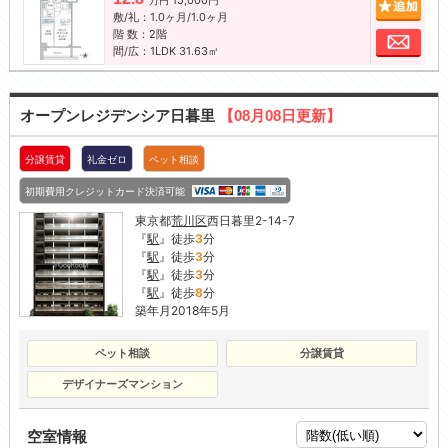
15,000円
追加
万円
敷/礼：1.0ヶ月/1.0ヶ月
階 数：2階
お問
間/広：1LDK 31.63㎡
オープンレジデンシア日暮里
【08月08日更新】
分譲賃貸
礼金ゼロ
ペット相談
初期費用クレジットカード決済可能
東京都
荒川区
西日暮里2-14-7
『
駅
』徒歩
3
分
『
駅
』徒歩
3
分
『
駅
』徒歩
3
分
『
駅
』徒歩
8
分
築年月2018年5月
ペット相談
分譲賃貸
デザイナーズマンション
空室情報