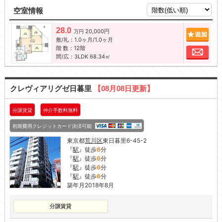
空室情報
28.0
20,000円
追加
万円
敷/礼：1.0ヶ月/1.0ヶ月
階 数：12階
お問
間/広：3LDK 68.34㎡
クレヴィアリグゼ日暮里
【08月08日更新】
分譲賃貸
仲介手数料無料
初期費用クレジットカード決済可能
東京都
荒川区
東日暮里6-45-2
『
駅
』徒歩
6
分
『
駅
』徒歩
6
分
『
駅
』徒歩
6
分
『
駅
』徒歩
6
分
築年月2018年8月
分譲賃貸