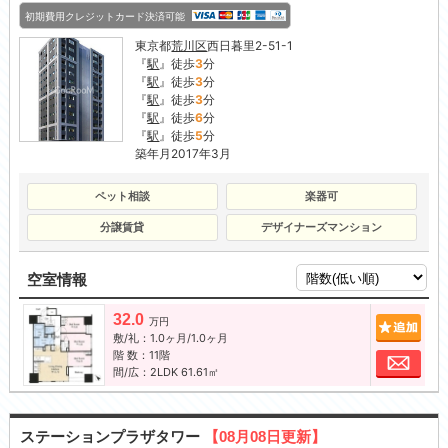
初期費用クレジットカード決済可能
東京都
荒川区
西日暮里2-51-1
『
駅
』徒歩
3
分
『
駅
』徒歩
3
分
『
駅
』徒歩
3
分
『
駅
』徒歩
6
分
『
駅
』徒歩
5
分
築年月2017年3月
ペット相談
楽器可
分譲賃貸
デザイナーズマンション
空室情報
32.0
追加
万円
敷/礼：1.0ヶ月/1.0ヶ月
階 数：11階
お問
間/広：2LDK 61.61㎡
ステーションプラザタワー
【08月08日更新】