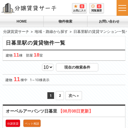
0
0
tog
お気に入り
閲覧履歴
me
HOME
物件検索
お問い合わせ
分譲賃貸サーチ
地域・路線から探す
日暮里駅の賃貸マンション一覧
日暮里駅の賃貸物件一覧
11
18
建物
棟 部屋
室
現在の検索条件
11
建物
棟中 1～10棟表示
1
2
次へ »
オーベルアーバンツ日暮里
【08月08日更新】
分譲賃貸
ペット相談