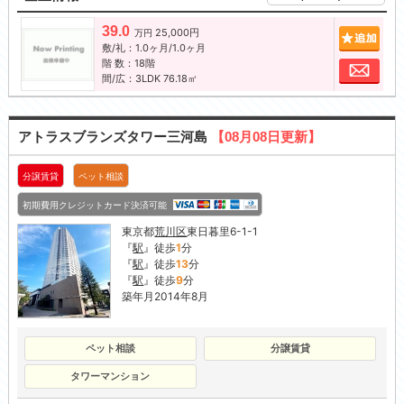
39.0
25,000円
追加
万円
敷/礼：1.0ヶ月/1.0ヶ月
階 数：18階
お問
間/広：3LDK 76.18㎡
アトラスブランズタワー三河島
【08月08日更新】
分譲賃貸
ペット相談
初期費用クレジットカード決済可能
東京都
荒川区
東日暮里6-1-1
『
駅
』徒歩
1
分
『
駅
』徒歩
13
分
『
駅
』徒歩
9
分
築年月2014年8月
ペット相談
分譲賃貸
タワーマンション