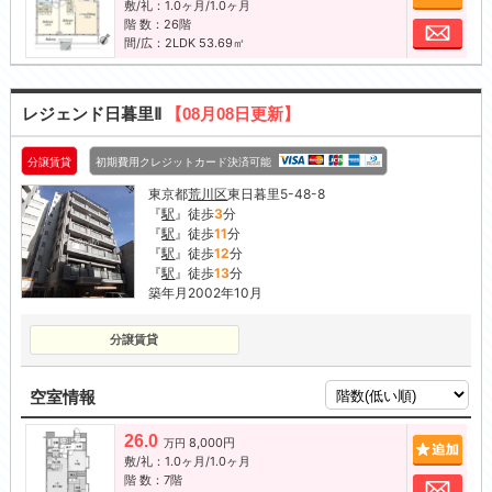
敷/礼：1.0ヶ月/1.0ヶ月
階 数：26階
お問
間/広：2LDK 53.69㎡
レジェンド日暮里Ⅱ
【08月08日更新】
分譲賃貸
初期費用クレジットカード決済可能
東京都
荒川区
東日暮里5-48-8
『
駅
』徒歩
3
分
『
駅
』徒歩
11
分
『
駅
』徒歩
12
分
『
駅
』徒歩
13
分
築年月2002年10月
分譲賃貸
空室情報
26.0
8,000円
追加
万円
敷/礼：1.0ヶ月/1.0ヶ月
階 数：7階
お問