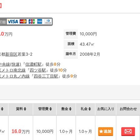
新】
可能
.0
管理費
10,000円
万円
面積
43.47㎡
京都
新宿区
若葉3-2
築年月
2008年2月
中央線(快速)
『
信濃町駅
』徒歩
8
分
京メトロ南北線
『
四ツ谷駅
』徒歩
10
分
京メトロ丸ノ内線
『
四谷三丁目駅
』徒歩
9
分
賃料
管理費
敷金
礼金
お気に入り
お問合わせ
お
47㎡
16.0
10,000円
1.0ヶ月
1.0ヶ月
万円