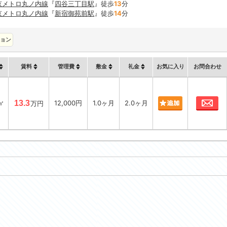
京メトロ丸ノ内線
『
四谷三丁目駅
』徒歩
13
分
京メトロ丸ノ内線
『
新宿御苑前駅
』徒歩
14
分
ョン
賃料
管理費
敷金
礼金
お気に入り
お問合わせ
お
㎡
13.3
12,000円
1.0ヶ月
2.0ヶ月
万円