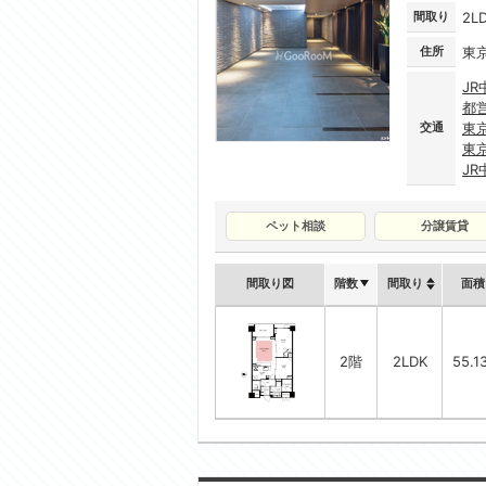
間取り
2L
住所
東
JR
都
交通
東
東
J
ペット相談
分譲賃貸
間取り図
階数
間取り
面積
2階
2LDK
55.1