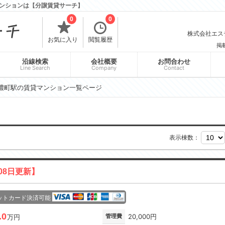
ンションは【分譲賃貸サーチ】
0
0
株式会社エスティ
お気に入り
閲覧履歴
掲
沿線検索
会社概要
お問合わせ
Line Search
Company
Contact
濃町駅の賃貸マンション一覧ページ
表示棟数：
08日更新】
ットカード決済可能
.0
管理費
20,000円
万円