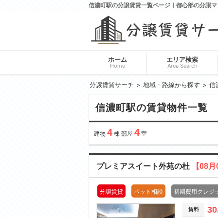
信濃町駅の分譲賃貸一覧ページ｜都心部の分譲マ
ホーム
エリア検索
Home
Area Search
分譲賃貸サーチ
地域・路線から探す
信
信濃町駅の賃貸物件一覧
4
4
建物
棟 部屋
室
プレミアスイート外苑の杜
【08月
分譲賃貸
ペット相談
初期費用クレジ
30
賃料