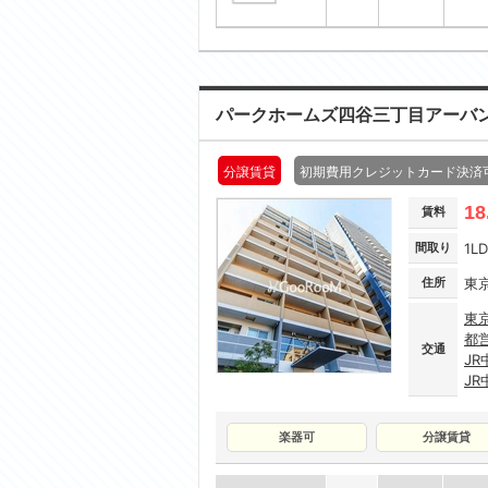
パークホームズ四谷三丁目アーバ
分譲賃貸
初期費用クレジットカード決済
18
賃料
間取り
1L
住所
東
東
都
交通
J
JR
楽器可
分譲賃貸