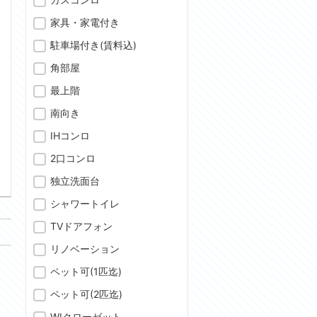
家具・家電付き
駐車場付き(賃料込)
角部屋
最上階
南向き
IHコンロ
問合わせ
2口コンロ
独立洗面台
シャワートイレ
TVドアフォン
リノベーション
ペット可(1匹迄)
ペット可(2匹迄)
WIクローゼット