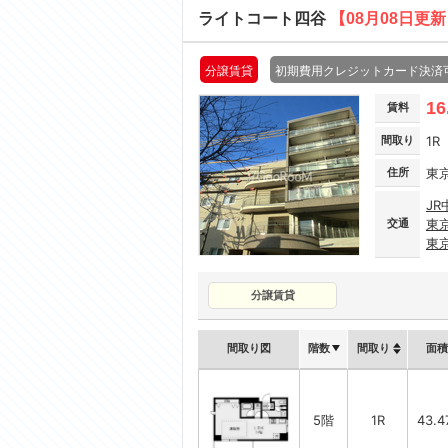
ライトコート四谷
【08月08日更
分譲賃貸
初期費用クレジットカード決済
16
賃料
間取り
1R
住所
東
JR
交通
東
東
分譲賃貸
間取り図
階数
間取り
面積
5階
1R
43.