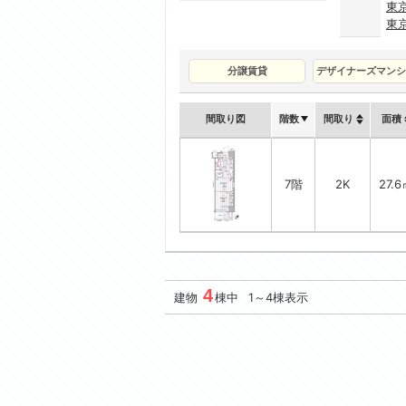
東
東
分譲賃貸
デザイナーズマンシ
間取り図
階数
間取り
面積
7階
2K
27.6
4
建物
棟中 1～4棟表示