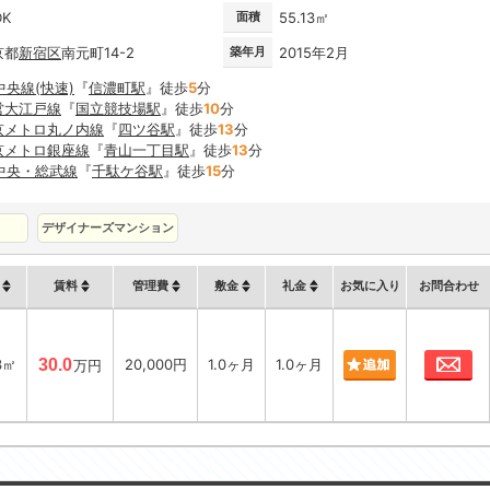
DK
面積
55.13㎡
京都
新宿区
南元町14-2
築年月
2015年2月
中央線(快速)
『
信濃町駅
』徒歩
5
分
営大江戸線
『
国立競技場駅
』徒歩
10
分
京メトロ丸ノ内線
『
四ツ谷駅
』徒歩
13
分
京メトロ銀座線
『
青山一丁目駅
』徒歩
13
分
R中央・総武線
『
千駄ケ谷駅
』徒歩
15
分
デザイナーズマンション
賃料
管理費
敷金
礼金
お気に入り
お問合わせ
お
3㎡
30.0
20,000円
1.0ヶ月
1.0ヶ月
万円