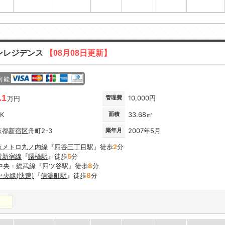
ンレジデンス
【08月08日更新】
可能
.1
管理費
10,000円
万円
DK
面積
33.68㎡
京都
新宿区
舟町2-3
築年月
2007年5月
京メトロ丸ノ内線
『
四谷三丁目駅
』徒歩
2
分
営新宿線
『
曙橋駅
』徒歩
5
分
R中央・総武線
『
四ツ谷駅
』徒歩
8
分
中央線(快速)
『
信濃町駅
』徒歩
8
分