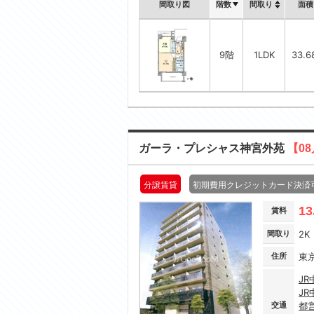
間取り図
階数
間取り
面積
9階
1LDK
33.
ガーラ・プレシャス神宮外苑
【0
分譲賃貸
初期費用クレジットカード決済
13
賃料
間取り
2K
住所
東
JR
JR
交通
都