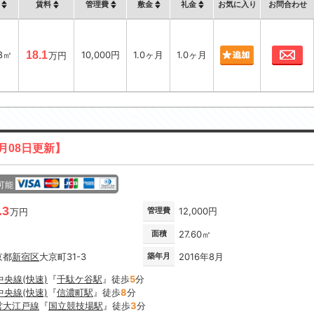
賃料
管理費
敷金
礼金
お気に入り
お問合わせ
お
68㎡
18.1
10,000円
1.0ヶ月
1.0ヶ月
万円
8月08日更新】
可能
.3
管理費
12,000円
万円
面積
27.60㎡
京都
新宿区
大京町31-3
築年月
2016年8月
中央線(快速)
『
千駄ケ谷駅
』徒歩
5
分
中央線(快速)
『
信濃町駅
』徒歩
8
分
営大江戸線
『
国立競技場駅
』徒歩
3
分