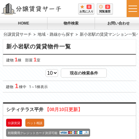
0
0
tog
お気に入り
閲覧履歴
me
HOME
物件検索
お問い合わせ
分譲賃貸サーチ
地域・路線から探す
新小岩駅の賃貸マンション一覧
新小岩駅の賃貸物件一覧
1
1
建物
棟 部屋
室
現在の検索条件
1
建物
棟中 1～1棟表示
シティテラス平井
【08月10日更新】
分譲賃貸
ペット相談
初期費用クレジットカード決済可能