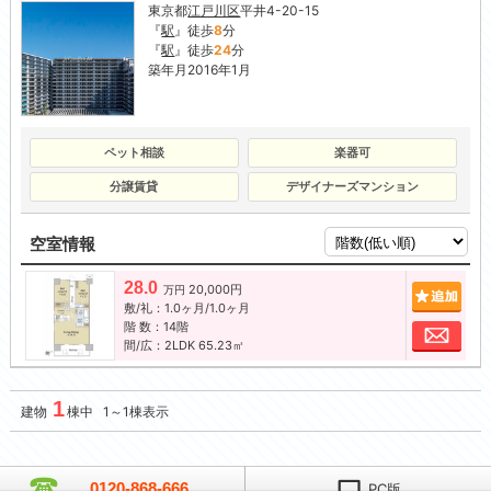
東京都
江戸川区
平井4-20-15
『
駅
』徒歩
8
分
『
駅
』徒歩
24
分
築年月2016年1月
ペット相談
楽器可
分譲賃貸
デザイナーズマンション
空室情報
28.0
20,000円
追加
万円
敷/礼：1.0ヶ月/1.0ヶ月
階 数：14階
お問
間/広：2LDK 65.23㎡
1
建物
棟中 1～1棟表示
0120-868-666
PC版