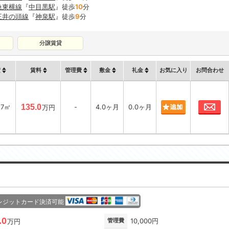
急東横線
『
中目黒駅
』徒歩
10
分
王井の頭線
『
神泉駅
』徒歩
9
分
分譲賃貸
積
賃料
管理費
敷金
礼金
お気に入り
お問合わせ
お
57㎡
135.0
-
4.0ヶ月
0.0ヶ月
万円
レジットカード決済可能
.0
管理費
10,000円
万円