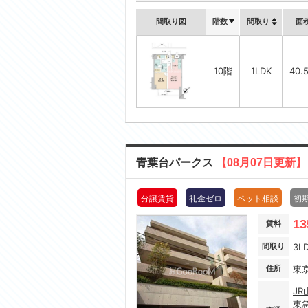
間取り図
階数
間取り
面
10階
1LDK
40.
青葉台パークス
【08月07日更新】
分譲賃貸
礼金ゼロ
ペット相談
初
13
賃料
間取り
3L
住所
東
JR
東