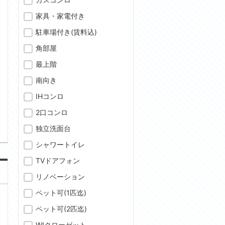
家具・家電付き
駐車場付き(賃料込)
角部屋
最上階
南向き
IHコンロ
問合わせ
2口コンロ
独立洗面台
シャワートイレ
TVドアフォン
リノベーション
ペット可(1匹迄)
ペット可(2匹迄)
WIクローゼット