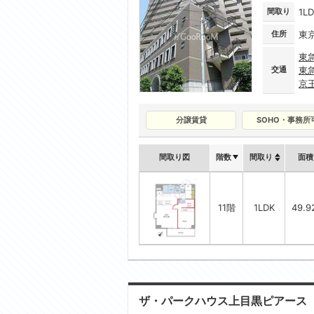
間取り
1L
住所
東
東
交通
東
京
分譲賃貸
SOHO・事務所
間取り図
階数
間取り
面積
11階
1LDK
49.
ザ・パークハウス上目黒ピアース