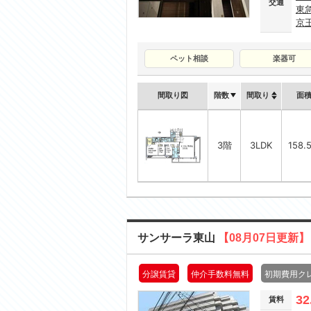
交通
東
京
ペット相談
楽器可
間取り図
階数
間取り
面
3階
3LDK
158.
サンサーラ東山
【08月07日更新】
分譲賃貸
仲介手数料無料
初期費用ク
32
賃料