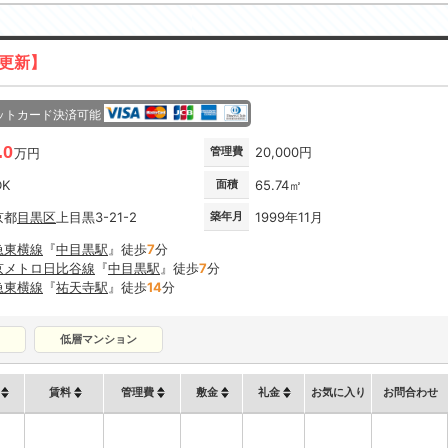
日更新】
ットカード決済可能
.0
管理費
20,000円
万円
DK
面積
65.74㎡
京都
目黒区
上目黒3-21-2
築年月
1999年11月
急東横線
『
中目黒駅
』徒歩
7
分
京メトロ日比谷線
『
中目黒駅
』徒歩
7
分
急東横線
『
祐天寺駅
』徒歩
14
分
低層マンション
賃料
管理費
敷金
礼金
お気に入り
お問合わせ