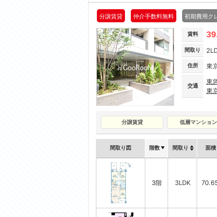
分譲賃貸
仲介手数料無料
初期費用ク
39
賃料
間取り
2L
住所
東
東
交通
東
分譲賃貸
低層マンション
間取り図
階数
間取り
面積
3階
3LDK
70.6