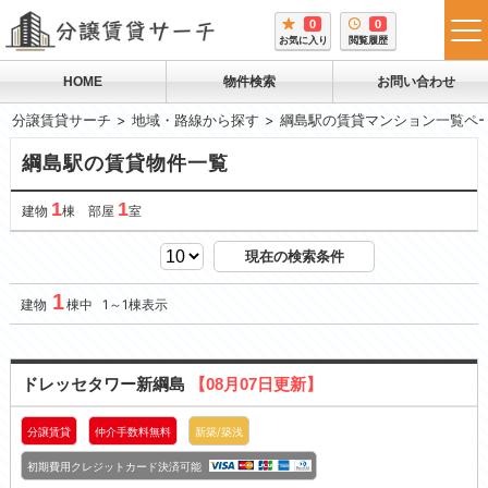
0
0
tog
お気に入り
閲覧履歴
me
HOME
物件検索
お問い合わせ
分譲賃貸サーチ
地域・路線から探す
綱島駅の賃貸マンション一覧ペ
綱島駅の賃貸物件一覧
1
1
建物
棟 部屋
室
現在の検索条件
1
建物
棟中 1～1棟表示
ドレッセタワー新綱島
【08月07日更新】
分譲賃貸
仲介手数料無料
新築/築浅
初期費用クレジットカード決済可能