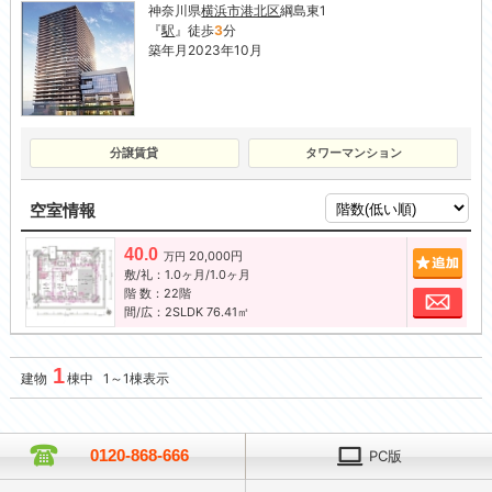
神奈川県
横浜市港北区
綱島東1
『
駅
』徒歩
3
分
築年月2023年10月
分譲賃貸
タワーマンション
空室情報
40.0
20,000円
追加
万円
敷/礼：1.0ヶ月/1.0ヶ月
階 数：22階
お問
間/広：2SLDK 76.41㎡
1
建物
棟中 1～1棟表示
0120-868-666
PC版