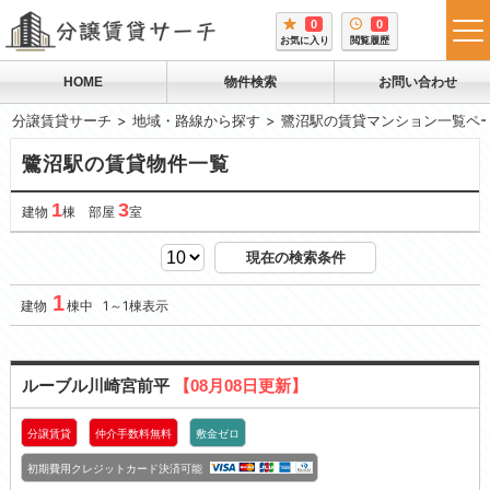
0
0
tog
お気に入り
閲覧履歴
me
HOME
物件検索
お問い合わせ
分譲賃貸サーチ
地域・路線から探す
鷺沼駅の賃貸マンション一覧ペ
鷺沼駅の賃貸物件一覧
1
3
建物
棟 部屋
室
現在の検索条件
1
建物
棟中 1～1棟表示
ルーブル川崎宮前平
【08月08日更新】
分譲賃貸
仲介手数料無料
敷金ゼロ
初期費用クレジットカード決済可能