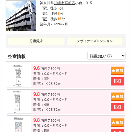
神奈川県
川崎市宮前区
小台1-3-5
『
駅
』徒歩
5
分
『
駅
』徒歩
8
分
『
駅
』徒歩
16
分
築年月2022年2月
分譲賃貸
デザイナーズマンション
空室情報
9.6
7,500円
追加
万円
敷/礼：0.0ヶ月/1.0ヶ月
階 数：1階
お問
間/広：1K 25.52㎡
9.8
7,500円
追加
万円
敷/礼：0.0ヶ月/1.0ヶ月
階 数：4階
お問
間/広：1K 25.52㎡
9.8
7,500円
追加
万円
敷/礼：0.0ヶ月/1.0ヶ月
階 数：5階
お問