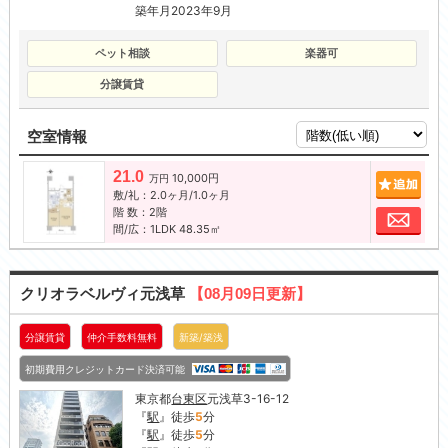
築年月2023年9月
ペット相談
楽器可
分譲賃貸
空室情報
21.0
10,000円
追加
万円
敷/礼：2.0ヶ月/1.0ヶ月
階 数：2階
お問
間/広：1LDK 48.35㎡
クリオラベルヴィ元浅草
【08月09日更新】
分譲賃貸
仲介手数料無料
新築/築浅
初期費用クレジットカード決済可能
東京都
台東区
元浅草3-16-12
『
駅
』徒歩
5
分
『
駅
』徒歩
5
分