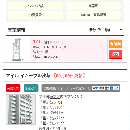
ペット相談
楽器可
分譲賃貸
SOHO・事務所可
空室情報
12.6
10,000円
追加
万円
敷/礼：1.0ヶ月/1.0ヶ月
階 数：5階
お問
間/広：1R 25.23㎡
アイル イムーブル浅草
【08月09日更新】
分譲賃貸
敷金ゼロ
初期費用クレジットカード決済可能
東京都
台東区
西浅草3-26-2
『
駅
』徒歩
3
分
『
駅
』徒歩
10
分
『
駅
』徒歩
13
分
『
駅
』徒歩
13
分
『
駅
』徒歩
12
分
築年月2015年6月