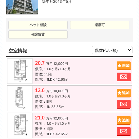
築年月2013年5月
ペット相談
楽器可
分譲賃貸
空室情報
20.7
12,000円
追加
万円
敷/礼：1.0ヶ月/1.0ヶ月
階 数：5階
お問
間/広：1LDK 42.65㎡
13.6
10,000円
追加
万円
敷/礼：1.0ヶ月/1.0ヶ月
階 数：8階
お問
間/広：1K 28.85㎡
21.0
12,000円
追加
万円
敷/礼：1.0ヶ月/1.0ヶ月
階 数：11階
お問
間/広：1LDK 42.65㎡