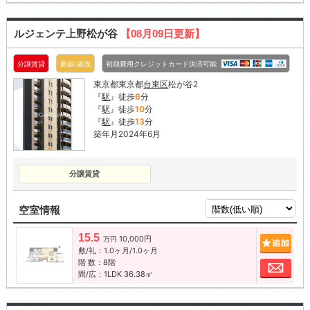
ルジェンテ上野松が谷
【08月09日更新】
分譲賃貸
新築/築浅
初期費用クレジットカード決済可能
東京都東京都
台東区
松が谷2
『
駅
』徒歩
6
分
『
駅
』徒歩
10
分
『
駅
』徒歩
13
分
築年月2024年6月
分譲賃貸
空室情報
15.5
10,000円
追加
万円
敷/礼：1.0ヶ月/1.0ヶ月
階 数：8階
お問
間/広：1LDK 36.38㎡