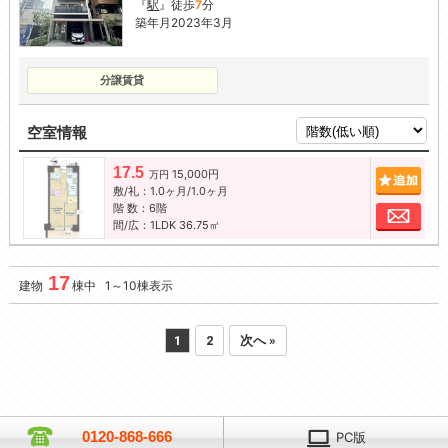
『
駅
』徒歩
7
分
築年月2023年3月
分譲賃貸
空室情報
17.5
15,000円
追加
万円
敷/礼：1.0ヶ月/1.0ヶ月
階 数：6階
お問
間/広：1LDK 36.75㎡
17
建物
棟中 1～10棟表示
1
2
次へ »
0120-868-666
PC版