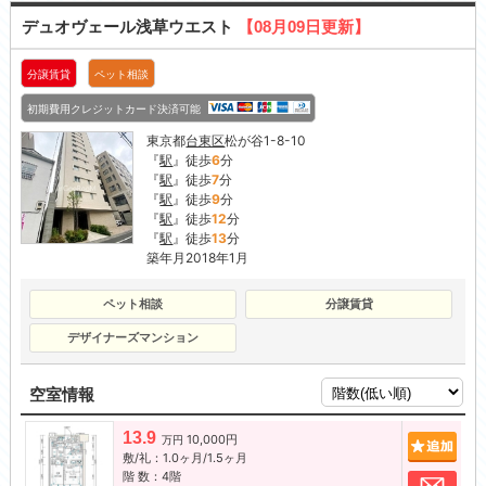
デュオヴェール浅草ウエスト
【08月09日更新】
分譲賃貸
ペット相談
初期費用クレジットカード決済可能
東京都
台東区
松が谷1-8-10
『
駅
』徒歩
6
分
『
駅
』徒歩
7
分
『
駅
』徒歩
9
分
『
駅
』徒歩
12
分
『
駅
』徒歩
13
分
築年月2018年1月
ペット相談
分譲賃貸
デザイナーズマンション
空室情報
13.9
10,000円
追加
万円
敷/礼：1.0ヶ月/1.5ヶ月
階 数：4階
お問