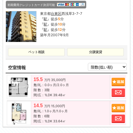
初期費用クレジットカード決済可能
東京都
台東区
西浅草3-7-7
『
駅
』徒歩
5
分
『
駅
』徒歩
10
分
『
駅
』徒歩
12
分
築年月2007年9月
ペット相談
分譲賃貸
空室情報
15.5
35,000円
追加
万円
敷/礼：0.0ヶ月/2.0ヶ月
階 数：3階
お問
間/広：1LDK 39.48㎡
14.5
15,000円
追加
万円
敷/礼：1.0ヶ月/1.0ヶ月
階 数：6階
お問
間/広：1LDK 33.64㎡