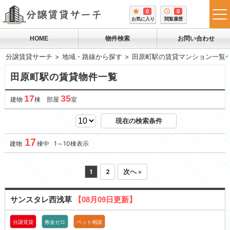
0
0
tog
お気に入り
閲覧履歴
me
HOME
物件検索
お問い合わせ
分譲賃貸サーチ
地域・路線から探す
田原町駅の賃貸マンション一覧
田原町駅の賃貸物件一覧
17
35
建物
棟 部屋
室
現在の検索条件
17
建物
棟中 1～10棟表示
1
2
次へ »
サンスタレ西浅草
【08月09日更新】
分譲賃貸
敷金ゼロ
ペット相談