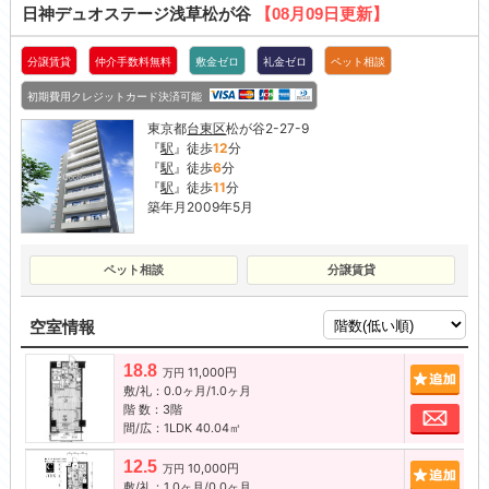
日神デュオステージ浅草松が谷
【08月09日更新】
分譲賃貸
仲介手数料無料
敷金ゼロ
礼金ゼロ
ペット相談
初期費用クレジットカード決済可能
東京都
台東区
松が谷2-27-9
『
駅
』徒歩
12
分
『
駅
』徒歩
6
分
『
駅
』徒歩
11
分
築年月2009年5月
ペット相談
分譲賃貸
空室情報
18.8
11,000円
追加
万円
敷/礼：0.0ヶ月/1.0ヶ月
階 数：3階
お問
間/広：1LDK 40.04㎡
12.5
10,000円
追加
万円
敷/礼：1.0ヶ月/0.0ヶ月