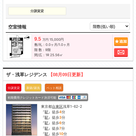
分譲賃貸
空室情報
9.5
15,000円
追加
万円
敷/礼：0.0ヶ月/1.0ヶ月
階 数：9階
お問
間/広：1R 25.56㎡
ザ・浅草レジデンス
【08月09日更新】
分譲賃貸
新築/築浅
ペット相談
初期費用クレジットカード決済可能
東京都
台東区
浅草1-62-2
『
駅
』徒歩
4
分
『
駅
』徒歩
3
分
『
駅
』徒歩
6
分
『
駅
』徒歩
7
分
『
駅
』徒歩
10
分