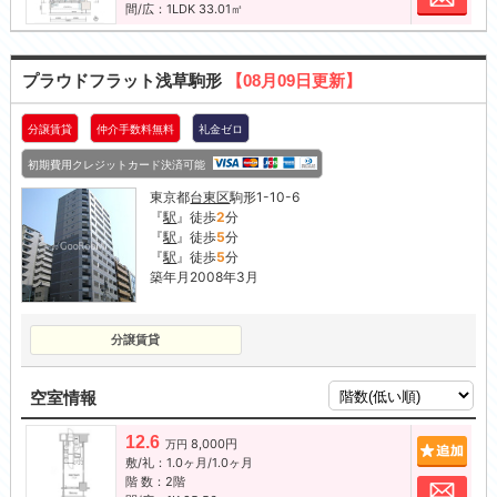
間/広：1LDK 33.01㎡
プラウドフラット浅草駒形
【08月09日更新】
分譲賃貸
仲介手数料無料
礼金ゼロ
初期費用クレジットカード決済可能
東京都
台東区
駒形1-10-6
『
駅
』徒歩
2
分
『
駅
』徒歩
5
分
『
駅
』徒歩
5
分
築年月2008年3月
分譲賃貸
空室情報
12.6
8,000円
追加
万円
敷/礼：1.0ヶ月/1.0ヶ月
階 数：2階
お問