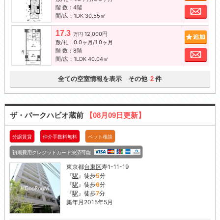
階 数：4階
お問
間/広：1DK 30.55㎡
17.3
12,000円
追加
万円
敷/礼：0.0ヶ月/1.0ヶ月
階 数：8階
お問
間/広：1LDK 40.04㎡
全ての空室情報を表示 その他
件
2
ザ・パークハビオ蔵前
【08月09日更新】
分譲賃貸
仲介手数料無料
ペット相談
初期費用クレジットカード決済可能
東京都
台東区
寿1-11-19
『
駅
』徒歩
5
分
『
駅
』徒歩
6
分
『
駅
』徒歩
7
分
築年月2015年5月