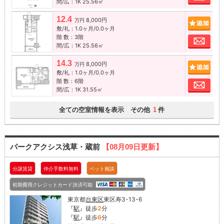
間/広：1K 25.56㎡
12.4
8,000円
追加
万円
敷/礼：1.0ヶ月/0.0ヶ月
階 数：3階
お問
間/広：1K 25.56㎡
14.3
8,000円
追加
万円
敷/礼：1.0ヶ月/0.0ヶ月
階 数：6階
お問
間/広：1K 31.55㎡
全ての空室情報を表示 その他
件
1
パークアクシス浅草・蔵前
【08月09日更新】
分譲賃貸
仲介手数料無料
ペット相談
初期費用クレジットカード決済可能
東京都
台東区
東区寿3-13-6
『
駅
』徒歩
2
分
『
駅
』徒歩
6
分