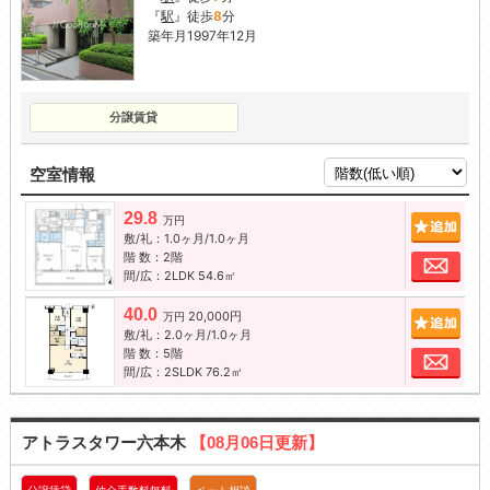
『
駅
』徒歩
8
分
築年月1997年12月
分譲賃貸
空室情報
29.8
追加
万円
敷/礼：1.0ヶ月/1.0ヶ月
階 数：2階
お問
間/広：2LDK 54.6㎡
40.0
20,000円
追加
万円
敷/礼：2.0ヶ月/1.0ヶ月
階 数：5階
お問
間/広：2SLDK 76.2㎡
アトラスタワー六本木
【08月06日更新】