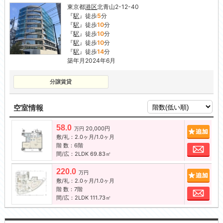
東京都
港区
北青山2-12-40
『
駅
』徒歩
5
分
『
駅
』徒歩
10
分
『
駅
』徒歩
10
分
『
駅
』徒歩
10
分
『
駅
』徒歩
14
分
築年月2024年6月
分譲賃貸
空室情報
58.0
20,000円
追加
万円
敷/礼：2.0ヶ月/1.0ヶ月
階 数：6階
お問
間/広：2LDK 69.83㎡
220.0
追加
万円
敷/礼：2.0ヶ月/1.0ヶ月
階 数：7階
お問
間/広：2LDK 111.73㎡