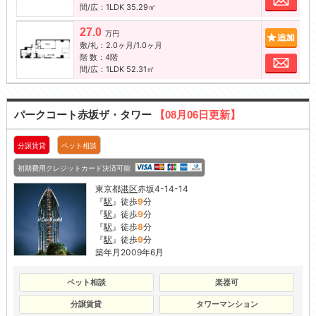
間/広：1LDK 35.29㎡
27.0
追加
万円
敷/礼：2.0ヶ月/1.0ヶ月
階 数：4階
お問
間/広：1LDK 52.31㎡
パークコート赤坂ザ・タワー
【08月06日更新】
分譲賃貸
ペット相談
初期費用クレジットカード決済可能
東京都
港区
赤坂4-14-14
『
駅
』徒歩
9
分
『
駅
』徒歩
9
分
『
駅
』徒歩
8
分
『
駅
』徒歩
9
分
築年月2009年6月
ペット相談
楽器可
分譲賃貸
タワーマンション