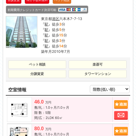
分譲賃貸
仲介手数料無料
ペット相談
初期費用クレジットカード決済可能
東京都
港区
六本木7-7-13
『
駅
』徒歩
3
分
『
駅
』徒歩
5
分
『
駅
』徒歩
15
分
『
駅
』徒歩
3
分
『
駅
』徒歩
14
分
築年月2010年7月
ペット相談
楽器可
分譲賃貸
タワーマンション
空室情報
46.0
追加
万円
敷/礼：1.0ヶ月/1.0ヶ月
階 数：5階
お問
間/広：2LDK 60㎡
80.0
追加
万円
敷/礼：1.0ヶ月/1.0ヶ月