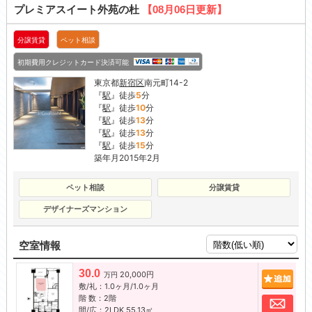
プレミアスイート外苑の杜
【08月06日更新】
分譲賃貸
ペット相談
初期費用クレジットカード決済可能
東京都
新宿区
南元町14-2
『
駅
』徒歩
5
分
『
駅
』徒歩
10
分
『
駅
』徒歩
13
分
『
駅
』徒歩
13
分
『
駅
』徒歩
15
分
築年月2015年2月
ペット相談
分譲賃貸
デザイナーズマンション
空室情報
30.0
20,000円
追加
万円
敷/礼：1.0ヶ月/1.0ヶ月
階 数：2階
お問
間/広：2LDK 55.13㎡