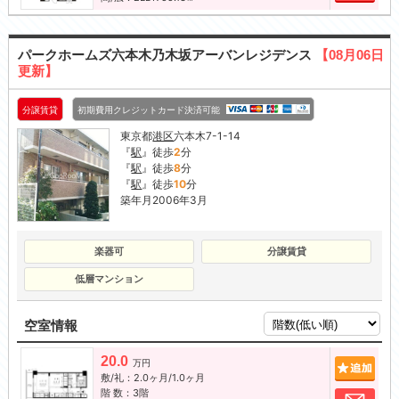
パークホームズ六本木乃木坂アーバンレジデンス
【08月06日
更新】
分譲賃貸
初期費用クレジットカード決済可能
東京都
港区
六本木7-1-14
『
駅
』徒歩
2
分
『
駅
』徒歩
8
分
『
駅
』徒歩
10
分
築年月2006年3月
楽器可
分譲賃貸
低層マンション
空室情報
20.0
追加
万円
敷/礼：2.0ヶ月/1.0ヶ月
階 数：3階
お問