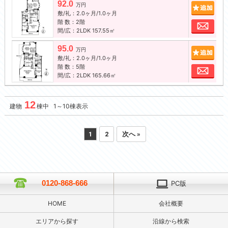
92.0
追加
万円
敷/礼：2.0ヶ月/1.0ヶ月
階 数：2階
お問
間/広：2LDK 157.55㎡
95.0
追加
万円
敷/礼：2.0ヶ月/1.0ヶ月
階 数：5階
お問
間/広：2LDK 165.66㎡
12
建物
棟中 1～10棟表示
1
2
次へ »
0120-868-666
PC版
HOME
会社概要
エリアから探す
沿線から検索