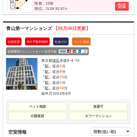
階 数：25階
お問
間/広：2LDK 92.97㎡
青山第一マンションズ
【08月06日更新】
分譲賃貸
仲介手数料無料
礼金ゼロ
ペット相談
初期費用クレジットカード決済可能
東京都
港区
赤坂8-4-10
『
駅
』徒歩
2
分
『
駅
』徒歩
8
分
『
駅
』徒歩
10
分
『
駅
』徒歩
2
分
『
駅
』徒歩
18
分
築年月2003年8月
ペット相談
楽器可
分譲賃貸
タワーマンション
空室情報