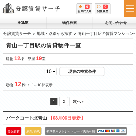
0
0
tog
お気に入り
閲覧履歴
me
HOME
物件検索
お問い合わせ
分譲賃貸サーチ
地域・路線から探す
青山一丁目駅の賃貸マンション
青山一丁目駅の賃貸物件一覧
12
19
建物
棟 部屋
室
現在の検索条件
12
建物
棟中 1～10棟表示
1
2
次へ »
パークコート北青山
【08月06日更新】
分譲賃貸
新築/築浅
初期費用クレジットカード決済可能