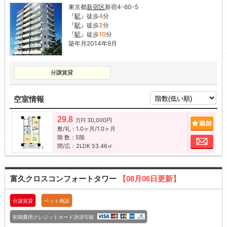
東京都
新宿区
新宿4-60-5
『
駅
』徒歩
4
分
『
駅
』徒歩
2
分
『
駅
』徒歩
10
分
築年月2014年9月
分譲賃貸
空室情報
29.8
30,000円
追加
万円
敷/礼：1.0ヶ月/1.0ヶ月
階 数：5階
お問
間/広：2LDK 53.46㎡
富久クロスコンフォートタワー
【08月06日更新】
分譲賃貸
ペット相談
初期費用クレジットカード決済可能