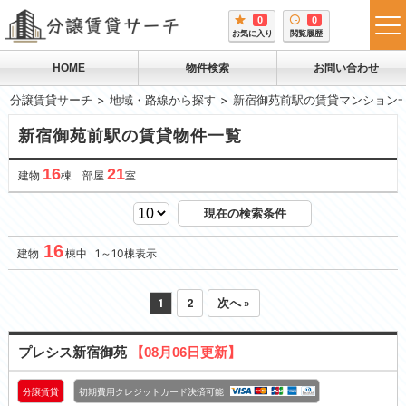
0
0
tog
お気に入り
閲覧履歴
me
HOME
物件検索
お問い合わせ
分譲賃貸サーチ
地域・路線から探す
新宿御苑前駅の賃貸マンション
新宿御苑前駅の賃貸物件一覧
16
21
建物
棟 部屋
室
現在の検索条件
16
建物
棟中 1～10棟表示
1
2
次へ »
プレシス新宿御苑
【08月06日更新】
分譲賃貸
初期費用クレジットカード決済可能