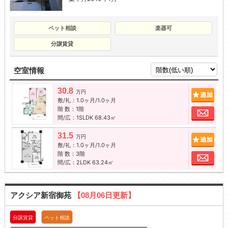
ペット相談
楽器可
分譲賃貸
空室情報
30.8
追加
万円
敷/礼：1.0ヶ月/1.0ヶ月
階 数：1階
お問
間/広：1SLDK 68.43㎡
31.5
追加
万円
敷/礼：1.0ヶ月/1.0ヶ月
階 数：3階
お問
間/広：2LDK 63.24㎡
アクシア新宿御苑
【08月06日更新】
分譲賃貸
ペット相談