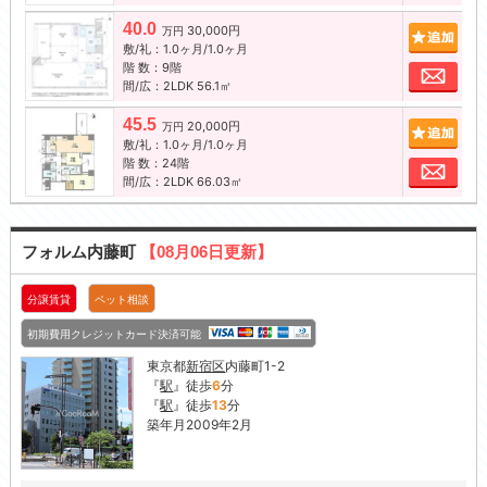
40.0
30,000円
追加
万円
敷/礼：1.0ヶ月/1.0ヶ月
階 数：9階
お問
間/広：2LDK 56.1㎡
45.5
20,000円
追加
万円
敷/礼：1.0ヶ月/1.0ヶ月
階 数：24階
お問
間/広：2LDK 66.03㎡
フォルム内藤町
【08月06日更新】
分譲賃貸
ペット相談
初期費用クレジットカード決済可能
東京都
新宿区
内藤町1-2
『
駅
』徒歩
6
分
『
駅
』徒歩
13
分
築年月2009年2月