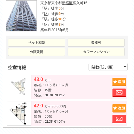
東京都東京都
新宿区
富久町15-1
『
駅
』徒歩
5
分
『
駅
』徒歩
9
分
『
駅
』徒歩
16
分
『
駅
』徒歩
8
分
築年月2015年5月
ペット相談
楽器可
分譲賃貸
タワーマンション
空室情報
43.0
追加
万円
敷/礼：1.0ヶ月/1.0ヶ月
階 数：15階
お問
間/広：3LDK 70.12㎡
42.0
30,000円
追加
万円
敷/礼：1.0ヶ月/1.0ヶ月
階 数：50階
お問
間/広：2LDK 61.07㎡