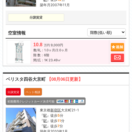
築年月2007年11月
分譲賃貸
空室情報
10.8
9,000円
追加
万円
敷/礼：1.0ヶ月/2.0ヶ月
階 数：6階
お問
間/広：1K 23.49㎡
ベリスタ四谷大京町
【08月06日更新】
分譲賃貸
ペット相談
初期費用クレジットカード決済可能
東京都
新宿区
大京町21-1
『
駅
』徒歩
5
分
『
駅
』徒歩
11
分
『
駅
』徒歩
7
分
築年月2010年1月