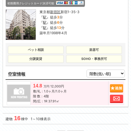
初期費用クレジットカード決済可能
東京都
新宿区
新宿1-35-3
『
駅
』徒歩
3
分
『
駅
』徒歩
6
分
『
駅
』徒歩
13
分
築年月1998年4月
ペット相談
楽器可
分譲賃貸
SOHO・事務所可
空室情報
14.8
12,000円
追加
万円
敷/礼：1.0ヶ月/1.0ヶ月
階 数：4階
お問
間/広：1R 37.91㎡
16
建物
棟中 1～10棟表示