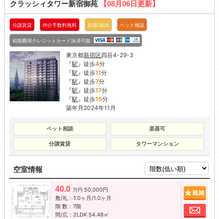
クラッシィタワー新宿御苑
【08月06日更新】
分譲賃貸
仲介手数料無料
新築/築浅
ペット相談
初期費用クレジットカード決済可能
東京都
新宿区
四谷4-29-3
『
駅
』徒歩
4
分
『
駅
』徒歩
11
分
『
駅
』徒歩
7
分
『
駅
』徒歩
17
分
『
駅
』徒歩
15
分
築年月2024年11月
ペット相談
楽器可
分譲賃貸
タワーマンション
空室情報
40.0
50,000円
追加
万円
敷/礼：1.0ヶ月/1.0ヶ月
階 数：7階
お問
間/広：2LDK 54.48㎡