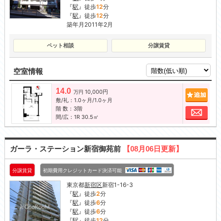
『
駅
』徒歩
12
分
『
駅
』徒歩
12
分
築年月2011年2月
ペット相談
分譲賃貸
空室情報
14.0
10,000円
追加
万円
敷/礼：1.0ヶ月/1.0ヶ月
階 数：3階
お問
間/広：1R 30.5㎡
ガーラ・ステーション新宿御苑前
【08月06日更新】
分譲賃貸
初期費用クレジットカード決済可能
東京都
新宿区
新宿1-16-3
『
駅
』徒歩
2
分
『
駅
』徒歩
6
分
『
駅
』徒歩
6
分
『
駅
』徒歩
12
分