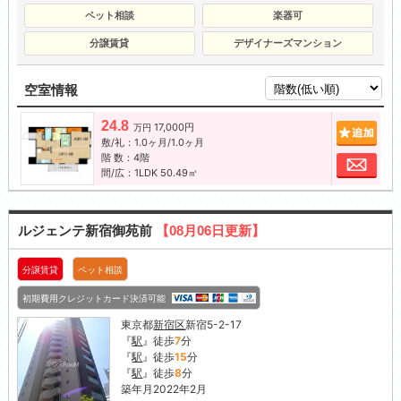
ペット相談
楽器可
分譲賃貸
デザイナーズマンション
空室情報
24.8
17,000円
追加
万円
敷/礼：1.0ヶ月/1.0ヶ月
階 数：4階
お問
間/広：1LDK 50.49㎡
ルジェンテ新宿御苑前
【08月06日更新】
分譲賃貸
ペット相談
初期費用クレジットカード決済可能
東京都
新宿区
新宿5-2-17
『
駅
』徒歩
7
分
『
駅
』徒歩
15
分
『
駅
』徒歩
8
分
築年月2022年2月