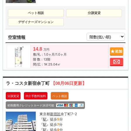
ペット相談
分譲賃貸
デザイナーズマンション
空室情報
14.8
追加
万円
敷/礼：1.0ヶ月/1.0ヶ月
階 数：13階
お問
間/広：1K 25.04㎡
ラ・コスタ新宿余丁町
【08月06日更新】
分譲賃貸
仲介手数料無料
ペット相談
初期費用クレジットカード決済可能
東京都
新宿区
余丁町7-2
『
駅
』徒歩
5
分
『
駅
』徒歩
7
分
『
駅
』徒歩
8
分