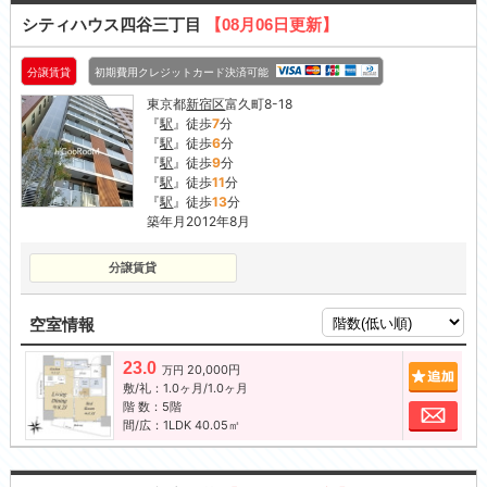
シティハウス四谷三丁目
【08月06日更新】
分譲賃貸
初期費用クレジットカード決済可能
東京都
新宿区
富久町8-18
『
駅
』徒歩
7
分
『
駅
』徒歩
6
分
『
駅
』徒歩
9
分
『
駅
』徒歩
11
分
『
駅
』徒歩
13
分
築年月2012年8月
分譲賃貸
空室情報
23.0
20,000円
追加
万円
敷/礼：1.0ヶ月/1.0ヶ月
階 数：5階
お問
間/広：1LDK 40.05㎡