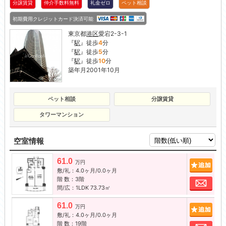
分譲賃貸
仲介手数料無料
礼金ゼロ
ペット相談
初期費用クレジットカード決済可能
東京都
港区
愛宕2-3-1
『
駅
』徒歩
4
分
『
駅
』徒歩
5
分
『
駅
』徒歩
10
分
築年月2001年10月
ペット相談
分譲賃貸
タワーマンション
空室情報
61.0
追加
万円
敷/礼：4.0ヶ月/0.0ヶ月
階 数：3階
お問
間/広：1LDK 73.73㎡
61.0
追加
万円
敷/礼：4.0ヶ月/0.0ヶ月
階 数：19階
お問