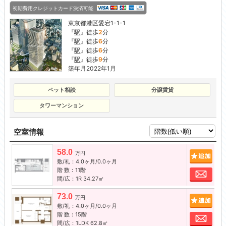
初期費用クレジットカード決済可能
東京都
港区
愛宕1-1-1
『
駅
』徒歩
2
分
『
駅
』徒歩
6
分
『
駅
』徒歩
6
分
『
駅
』徒歩
9
分
築年月2022年1月
ペット相談
分譲賃貸
タワーマンション
空室情報
58.0
追加
万円
敷/礼：4.0ヶ月/0.0ヶ月
階 数：11階
お問
間/広：1R 34.27㎡
73.0
追加
万円
敷/礼：4.0ヶ月/0.0ヶ月
階 数：15階
お問
間/広：1LDK 62.8㎡