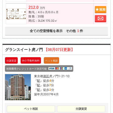
212.0
追加
万円
敷/礼：4.0ヶ月/0.0ヶ月
階 数：35階
お問
間/広：3LDK 170.32㎡
全ての空室情報を表示 その他
件
1
グランスイート虎ノ門
【08月07日更新】
分譲賃貸
仲介手数料無料
ペット相談
初期費用クレジットカード決済可能
東京都
港区
虎ノ門1-21-10
『
駅
』徒歩
4
分
『
駅
』徒歩
7
分
『
駅
』徒歩
2
分
築年月2007年4月
ペット相談
分譲賃貸