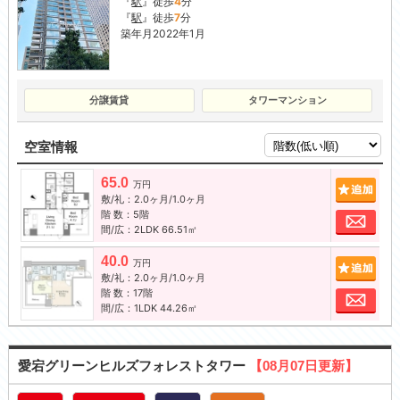
『
駅
』徒歩
4
分
『
駅
』徒歩
7
分
築年月2022年1月
分譲賃貸
タワーマンション
空室情報
65.0
追加
万円
敷/礼：2.0ヶ月/1.0ヶ月
階 数：5階
お問
間/広：2LDK 66.51㎡
40.0
追加
万円
敷/礼：2.0ヶ月/1.0ヶ月
階 数：17階
お問
間/広：1LDK 44.26㎡
愛宕グリーンヒルズフォレストタワー
【08月07日更新】