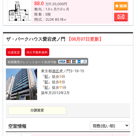
88.0
20,000円
追加
万円
敷/礼：1.0ヶ月/1.0ヶ月
階 数：5階
お問
間/広：2LDK 85.18㎡
ザ・パークハウス愛宕虎ノ門
【08月07日更新】
分譲賃貸
仲介手数料無料
初期費用クレジットカード決済可能
東京都
港区
虎ノ門3-19-15
『
駅
』徒歩
3
分
『
駅
』徒歩
8
分
『
駅
』徒歩
11
分
築年月2012年2月
分譲賃貸
空室情報