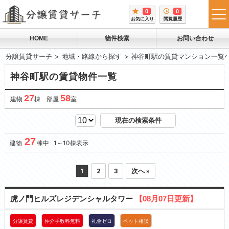
0
0
tog
お気に入り
閲覧履歴
me
HOME
物件検索
お問い合わせ
分譲賃貸サーチ
地域・路線から探す
神谷町駅の賃貸マンション一覧
神谷町駅の賃貸物件一覧
27
58
建物
棟 部屋
室
現在の検索条件
27
建物
棟中 1～10棟表示
1
2
3
次へ »
虎ノ門ヒルズレジデンシャルタワー
【08月07日更新】
分譲賃貸
仲介手数料無料
礼金ゼロ
ペット相談