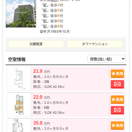
『
駅
』徒歩
3
分
『
駅
』徒歩
5
分
『
駅
』徒歩
6
分
『
駅
』徒歩
6
分
『
駅
』徒歩
6
分
築年月1993年10月
分譲賃貸
タワーマンション
空室情報
21.9
追加
万円
敷/礼：2.0ヶ月/0.0ヶ月
階 数：3階
お問
間/広：1LDK 42.56㎡
22.9
追加
万円
敷/礼：2.0ヶ月/0.0ヶ月
階 数：6階
お問
間/広：1LDK 42.56㎡
35.9
追加
万円
敷/礼：2.0ヶ月/0.0ヶ月