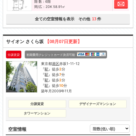
階 数：6階
お問
間/広：2DK 58.91㎡
全ての空室情報を表示 その他
件
13
サイオン さくら坂
【08月07日更新】
分譲賃貸
初期費用クレジットカード決済可能
東京都
港区
赤坂1-11-12
『
駅
』徒歩
2
分
『
駅
』徒歩
7
分
『
駅
』徒歩
2
分
『
駅
』徒歩
10
分
築年月2009年11月
分譲賃貸
デザイナーズマンション
タワーマンション
空室情報