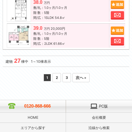
38.0
追加
万円
敷/礼：1.0ヶ月/1.0ヶ月
階 数：5階
お問
間/広：1SLDK 54.8㎡
39.0
20,000円
追加
万円
敷/礼：1.0ヶ月/1.0ヶ月
階 数：5階
お問
間/広：2LDK 61.66㎡
27
建物
棟中 1～10棟表示
1
2
3
次へ »
0120-868-666
PC版
HOME
会社概要
エリアから探す
沿線から検索