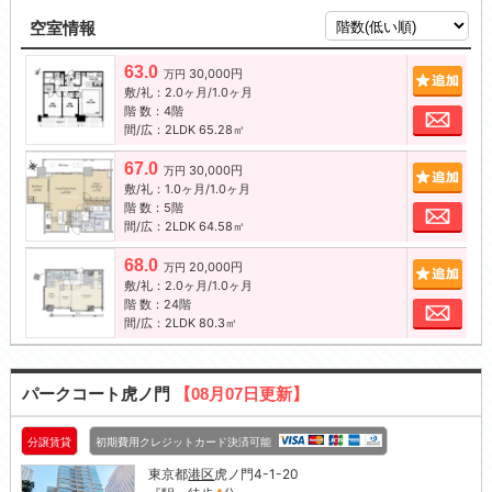
空室情報
63.0
30,000円
追加
万円
敷/礼：2.0ヶ月/1.0ヶ月
階 数：4階
お問
間/広：2LDK 65.28㎡
67.0
30,000円
追加
万円
敷/礼：1.0ヶ月/1.0ヶ月
階 数：5階
お問
間/広：2LDK 64.58㎡
68.0
20,000円
追加
万円
敷/礼：2.0ヶ月/1.0ヶ月
階 数：24階
お問
間/広：2LDK 80.3㎡
パークコート虎ノ門
【08月07日更新】
分譲賃貸
初期費用クレジットカード決済可能
東京都
港区
虎ノ門4-1-20