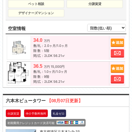
ペット相談
分譲賃貸
デザイナーズマンション
空室情報
34.0
追加
万円
敷/礼：2.0ヶ月/1.0ヶ月
階 数：5階
お問
間/広：2LDK 56.21㎡
36.5
15,000円
追加
万円
敷/礼：1.0ヶ月/1.0ヶ月
階 数：9階
お問
間/広：2LDK 56.21㎡
六本木ビュータワー
【08月07日更新】
分譲賃貸
仲介手数料無料
礼金ゼロ
初期費用クレジットカード決済可能
東京都
港区
六本木1-9-35