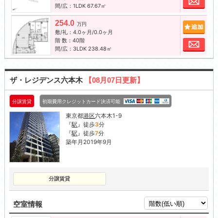
間/広：1LDK 67.67㎡
254.0
追加
万円
敷/礼：4.0ヶ月/0.0ヶ月
階 数：40階
お問
間/広：3LDK 238.48㎡
ザ・レジデンス六本木
【08月07日更新】
分譲賃貸
初期費用クレジットカード決済可能
東京都
港区
六本木1-9
『
駅
』徒歩
3
分
『
駅
』徒歩
7
分
築年月2019年9月
分譲賃貸
空室情報