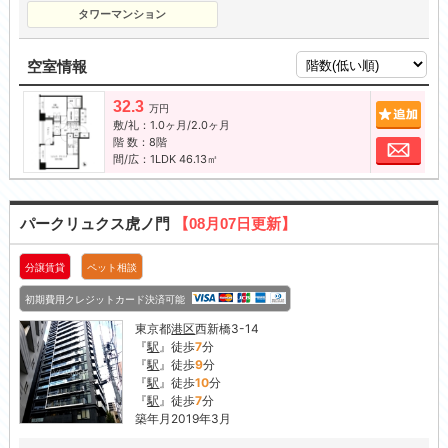
タワーマンション
空室情報
32.3
追加
万円
敷/礼：1.0ヶ月/2.0ヶ月
階 数：8階
お問
間/広：1LDK 46.13㎡
パークリュクス虎ノ門
【08月07日更新】
分譲賃貸
ペット相談
初期費用クレジットカード決済可能
東京都
港区
西新橋3-14
『
駅
』徒歩
7
分
『
駅
』徒歩
9
分
『
駅
』徒歩
10
分
『
駅
』徒歩
7
分
築年月2019年3月