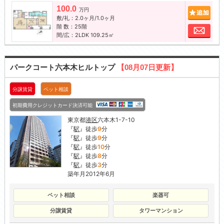
100.0
追加
万円
敷/礼：2.0ヶ月/1.0ヶ月
階 数：25階
お問
間/広：2LDK 109.25㎡
パークコート六本木ヒルトップ
【08月07日更新】
分譲賃貸
ペット相談
初期費用クレジットカード決済可能
東京都
港区
六本木1-7-10
『
駅
』徒歩
9
分
『
駅
』徒歩
9
分
『
駅
』徒歩
10
分
『
駅
』徒歩
8
分
『
駅
』徒歩
3
分
築年月2012年6月
ペット相談
楽器可
分譲賃貸
タワーマンション