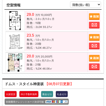
空室情報
29.0
10,000円
追加
万円
敷/礼：2.0ヶ月/1.0ヶ月
階 数：15階
お問
間/広：2LDK 55.27㎡
23.5
追加
万円
敷/礼：1.0ヶ月/1.0ヶ月
階 数：20階
お問
間/広：1LDK 46.27㎡
20.0
20,000円
追加
万円
敷/礼：1.0ヶ月/1.0ヶ月
階 数：21階
お問
間/広：1LDK 46.06㎡
ドムス・スタイル神楽坂
【08月07日更新】
分譲賃貸
仲介手数料無料
敷金ゼロ
礼金ゼロ
初期費用クレジットカード決済可能