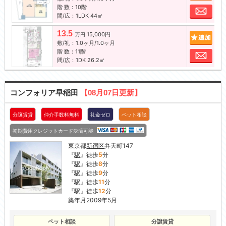
階 数：10階
お問
間/広：1LDK 44㎡
13.5
15,000円
追加
万円
敷/礼：1.0ヶ月/1.0ヶ月
階 数：11階
お問
間/広：1DK 26.2㎡
コンフォリア早稲田
【08月07日更新】
分譲賃貸
仲介手数料無料
礼金ゼロ
ペット相談
初期費用クレジットカード決済可能
東京都
新宿区
弁天町147
『
駅
』徒歩
5
分
『
駅
』徒歩
8
分
『
駅
』徒歩
9
分
『
駅
』徒歩
11
分
『
駅
』徒歩
12
分
築年月2009年5月
ペット相談
分譲賃貸