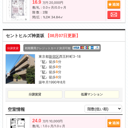
16.9
20,000円
追加
万円
敷/礼：0.0ヶ月/0.0ヶ月
階 数：2階
お問
間/広：1LDK 34.84㎡
セントヒルズ神楽坂
【08月07日更新】
分譲賃貸
初期費用クレジットカード決済可能
東京都
新宿区
西五軒町3-18
『
駅
』徒歩
5
分
『
駅
』徒歩
8
分
『
駅
』徒歩
8
分
『
駅
』徒歩
8
分
築年月1990年8月
分譲賃貸
低層マンション
空室情報
24.0
10,000円
追加
万円
敷/礼：1.0ヶ月/1.0ヶ月