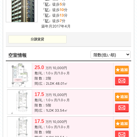
『
駅
』徒歩
5
分
『
駅
』徒歩
10
分
『
駅
』徒歩
13
分
『
駅
』徒歩
7
分
築年月2017年4月
分譲賃貸
空室情報
25.0
10,000円
追加
万円
敷/礼：1.0ヶ月/1.0ヶ月
階 数：2階
お問
間/広：2LDK 48.01㎡
17.5
15,000円
追加
万円
敷/礼：1.0ヶ月/1.0ヶ月
階 数：5階
お問
間/広：1LDK 33.54㎡
17.5
10,000円
追加
万円
敷/礼：1.0ヶ月/1.0ヶ月
階 数：9階
お問