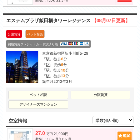
間/広：1LDK 33.54㎡
エステムプラザ飯田橋タワーレジデンス
【08月07日更新】
分譲賃貸
ペット相談
初期費用クレジットカード決済可能
東京都
新宿区
新小川町5-29
『
駅
』徒歩
6
分
『
駅
』徒歩
6
分
『
駅
』徒歩
10
分
『
駅
』徒歩
13
分
築年月2012年3月
ペット相談
分譲賃貸
デザイナーズマンション
空室情報
27.0
21,000円
追加
万円
敷/礼：1.0ヶ月/1.0ヶ月