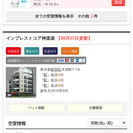
間/広：1K 25.5㎡
全ての空室情報を表示 その他
件
1
インプレストコア神楽坂
【08月07日更新】
分譲賃貸
敷金ゼロ
礼金ゼロ
ペット相談
初期費用クレジットカード決済可能
東京都
新宿区
水道町1-14
『
駅
』徒歩
6
分
『
駅
』徒歩
4
分
『
駅
』徒歩
9
分
築年月2015年9月
ペット相談
分譲賃貸
空室情報