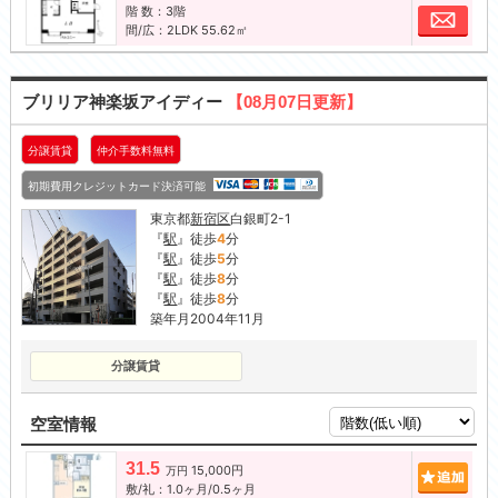
階 数：3階
お問
間/広：2LDK 55.62㎡
ブリリア神楽坂アイディー
【08月07日更新】
分譲賃貸
仲介手数料無料
初期費用クレジットカード決済可能
東京都
新宿区
白銀町2-1
『
駅
』徒歩
4
分
『
駅
』徒歩
5
分
『
駅
』徒歩
8
分
『
駅
』徒歩
8
分
築年月2004年11月
分譲賃貸
空室情報
31.5
15,000円
追加
万円
敷/礼：1.0ヶ月/0.5ヶ月