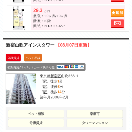
29.3
追加
万円
敷/礼：1.0ヶ月/1.0ヶ月
階 数：10階
お問
間/広：2LDK 57.02㎡
新宿山吹アインスタワー
【08月07日更新】
分譲賃貸
ペット相談
初期費用クレジットカード決済可能
東京都
新宿区
山吹366-1
『
駅
』徒歩
1
分
『
駅
』徒歩
8
分
『
駅
』徒歩
14
分
築年月2008年2月
ペット相談
楽器可
分譲賃貸
タワーマンション