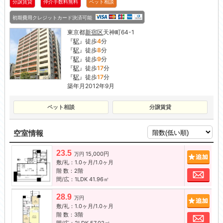
分譲賃貸
仲介手数料無料
ペット相談
初期費用クレジットカード決済可能
東京都
新宿区
天神町64-1
『
駅
』徒歩
4
分
『
駅
』徒歩
8
分
『
駅
』徒歩
9
分
『
駅
』徒歩
17
分
『
駅
』徒歩
17
分
築年月2012年9月
ペット相談
分譲賃貸
空室情報
23.5
15,000円
追加
万円
敷/礼：1.0ヶ月/1.0ヶ月
階 数：2階
お問
間/広：1LDK 41.96㎡
28.9
追加
万円
敷/礼：1.0ヶ月/1.0ヶ月
階 数：3階
お問
間/広：2LDK 57.02㎡