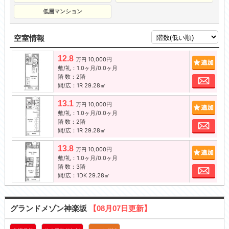
低層マンション
空室情報
12.8
10,000円
追加
万円
敷/礼：1.0ヶ月/0.0ヶ月
階 数：2階
お問
間/広：1R 29.28㎡
13.1
10,000円
追加
万円
敷/礼：1.0ヶ月/0.0ヶ月
階 数：2階
お問
間/広：1R 29.28㎡
13.8
10,000円
追加
万円
敷/礼：1.0ヶ月/0.0ヶ月
階 数：3階
お問
間/広：1DK 29.28㎡
グランドメゾン神楽坂
【08月07日更新】