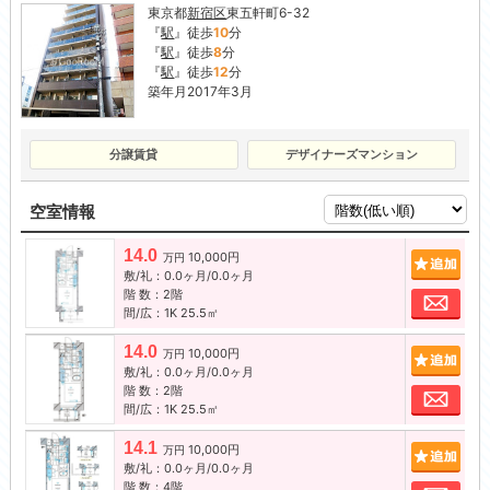
東京都
新宿区
東五軒町6-32
『
駅
』徒歩
10
分
『
駅
』徒歩
8
分
『
駅
』徒歩
12
分
築年月2017年3月
分譲賃貸
デザイナーズマンション
空室情報
14.0
10,000円
追加
万円
敷/礼：0.0ヶ月/0.0ヶ月
階 数：2階
お問
間/広：1K 25.5㎡
14.0
10,000円
追加
万円
敷/礼：0.0ヶ月/0.0ヶ月
階 数：2階
お問
間/広：1K 25.5㎡
14.1
10,000円
追加
万円
敷/礼：0.0ヶ月/0.0ヶ月
階 数：4階
お問