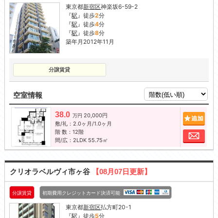
東京都
新宿区
神楽坂6-59-2
『
駅
』徒歩
2
分
『
駅
』徒歩
4
分
『
駅
』徒歩
8
分
築年月2012年11月
分譲賃貸
空室情報
38.0
20,000円
追加
万円
敷/礼：2.0ヶ月/1.0ヶ月
階 数：12階
お問
間/広：2LDK 55.75㎡
クリオラベルヴィ市ヶ谷
【08月07日更新】
分譲賃貸
初期費用クレジットカード決済可能
東京都
新宿区
払方町20-1
『
駅
』徒歩
5
分