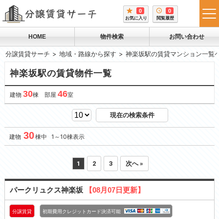
0
0
tog
お気に入り
閲覧履歴
me
HOME
物件検索
お問い合わせ
分譲賃貸サーチ
地域・路線から探す
神楽坂駅の賃貸マンション一覧
神楽坂駅の賃貸物件一覧
30
46
建物
棟 部屋
室
現在の検索条件
30
建物
棟中 1～10棟表示
1
2
3
次へ »
パークリュクス神楽坂
【08月07日更新】
分譲賃貸
初期費用クレジットカード決済可能