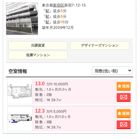
東京都
新宿区
新宿7-12-15
『
駅
』徒歩
5
分
『
駅
』徒歩
5
分
『
駅
』徒歩
16
分
築年月2009年12月
分譲賃貸
デザイナーズマンション
低層マンション
空室情報
13.0
10,000円
追加
万円
敷/礼：1.0ヶ月/0.0ヶ月
階 数：2階
お問
間/広：1K 26.7㎡
12.3
5,000円
追加
万円
敷/礼：1.0ヶ月/1.0ヶ月
階 数：3階
お問
間/広：1K 26.7㎡