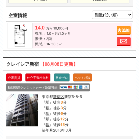
空室情報
14.0
10,000円
追加
万円
敷/礼：1.0ヶ月/1.0ヶ月
階 数：3階
お問
間/広：1R 30.5㎡
クレイシア新宿
【08月08日更新】
分譲賃貸
仲介手数料無料
敷金ゼロ
ペット相談
初期費用クレジットカード決済可能
東京都
新宿区
新宿5-8-5
『
駅
』徒歩
3
分
『
駅
』徒歩
3
分
『
駅
』徒歩
6
分
『
駅
』徒歩
12
分
『
駅
』徒歩
15
分
築年月2016年3月