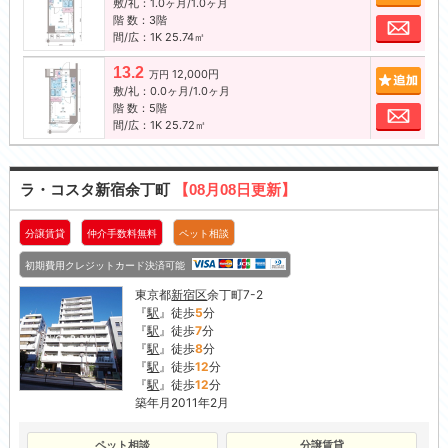
敷/礼：1.0ヶ月/1.0ヶ月
階 数：3階
お問
間/広：1K 25.74㎡
13.2
12,000円
追加
万円
敷/礼：0.0ヶ月/1.0ヶ月
階 数：5階
お問
間/広：1K 25.72㎡
ラ・コスタ新宿余丁町
【08月08日更新】
分譲賃貸
仲介手数料無料
ペット相談
初期費用クレジットカード決済可能
東京都
新宿区
余丁町7-2
『
駅
』徒歩
5
分
『
駅
』徒歩
7
分
『
駅
』徒歩
8
分
『
駅
』徒歩
12
分
『
駅
』徒歩
12
分
築年月2011年2月
ペット相談
分譲賃貸