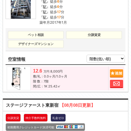
『
駅
』徒歩
6
分
『
駅
』徒歩
6
分
『
駅
』徒歩
17
分
『
駅
』徒歩
17
分
築年月2017年1月
ペット相談
分譲賃貸
デザイナーズマンション
空室情報
12.6
8,000円
追加
万円
敷/礼：0.0ヶ月/1.0ヶ月
階 数：7階
お問
間/広：1K 25.42㎡
ステージファースト東新宿
【08月08日更新】
分譲賃貸
仲介手数料無料
礼金ゼロ
初期費用クレジットカード決済可能