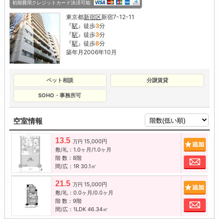
初期費用クレジットカード決済可能
東京都
新宿区
新宿7-12-11
『
駅
』徒歩
3
分
『
駅
』徒歩
3
分
『
駅
』徒歩
8
分
築年月2006年10月
ペット相談
分譲賃貸
SOHO・事務所可
空室情報
13.5
15,000円
追加
万円
敷/礼：1.0ヶ月/1.0ヶ月
階 数：8階
お問
間/広：1R 30.1㎡
21.5
15,000円
追加
万円
敷/礼：0.0ヶ月/0.0ヶ月
階 数：9階
お問
間/広：1LDK 46.34㎡