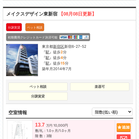
メイクスデザイン東新宿
【08月08日更新】
分譲賃貸
ペット相談
初期費用クレジットカード決済可能
東京都
新宿区
新宿6-27-52
『
駅
』徒歩
2
分
『
駅
』徒歩
4
分
『
駅
』徒歩
15
分
築年月2014年7月
ペット相談
楽器可
分譲賃貸
空室情報
13.7
10,000円
追加
万円
敷/礼：1.0ヶ月/1.0ヶ月
階 数：3階
お問