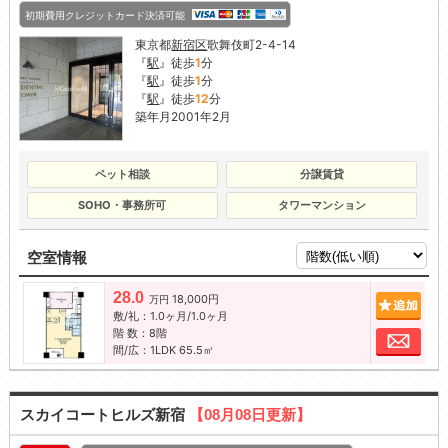
初期費用クレジットカード決済可能
東京都
新宿区
歌舞伎町2-4-14
『
駅
』徒歩
1
分
『
駅
』徒歩
1
分
『
駅
』徒歩
12
分
築年月2001年2月
ペット相談
分譲賃貸
SOHO・事務所可
タワーマンション
空室情報
28.0
18,000円
追加
万円
敷/礼：1.0ヶ月/1.0ヶ月
階 数：8階
お問
間/広：1LDK 65.5㎡
スカイコートヒルズ新宿
【08月08日更新】