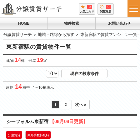
0
0
tog
お気に入り
閲覧履歴
me
HOME
物件検索
お問い合わせ
分譲賃貸サーチ
地域・路線から探す
東新宿駅の賃貸マンション一覧
東新宿駅の賃貸物件一覧
14
19
建物
棟 部屋
室
現在の検索条件
14
建物
棟中 1～10棟表示
1
2
次へ »
シーフォルム東新宿
【08月08日更新】
分譲賃貸
仲介手数料無料