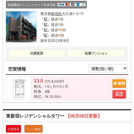
初期費用クレジットカード決済可能
東京都
新宿区
大久保1-2-11
『
駅
』徒歩
1
分
『
駅
』徒歩
1
分
『
駅
』徒歩
10
分
『
駅
』徒歩
9
分
築年月2013年9月
分譲賃貸
低層マンション
空室情報
13.0
8,000円
追加
万円
敷/礼：1.0ヶ月/1.0ヶ月
階 数：4階
お問
間/広：1K 25.56㎡
東新宿レジデンシャルタワー
【08月08日更新】
分譲賃貸
ペット相談