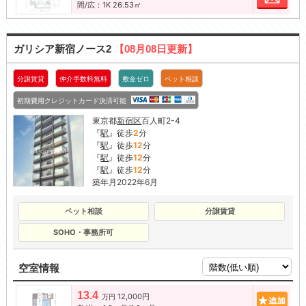
間/広：1K 26.53㎡
ガリシア新宿ノース2
【08月08日更新】
分譲賃貸
仲介手数料無料
敷金ゼロ
ペット相談
初期費用クレジットカード決済可能
東京都
新宿区
百人町2-4
『
駅
』徒歩
2
分
『
駅
』徒歩
12
分
『
駅
』徒歩
12
分
『
駅
』徒歩
12
分
築年月2022年6月
ペット相談
分譲賃貸
SOHO・事務所可
空室情報
13.4
12,000円
追加
万円