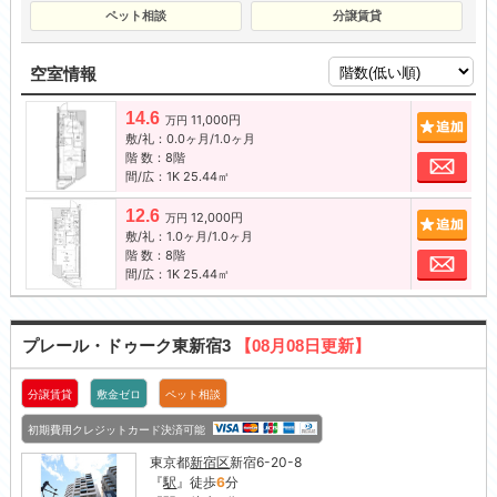
ペット相談
分譲賃貸
空室情報
14.6
11,000円
追加
万円
敷/礼：0.0ヶ月/1.0ヶ月
階 数：8階
お問
間/広：1K 25.44㎡
12.6
12,000円
追加
万円
敷/礼：1.0ヶ月/1.0ヶ月
階 数：8階
お問
間/広：1K 25.44㎡
プレール・ドゥーク東新宿3
【08月08日更新】
分譲賃貸
敷金ゼロ
ペット相談
初期費用クレジットカード決済可能
東京都
新宿区
新宿6-20-8
『
駅
』徒歩
6
分