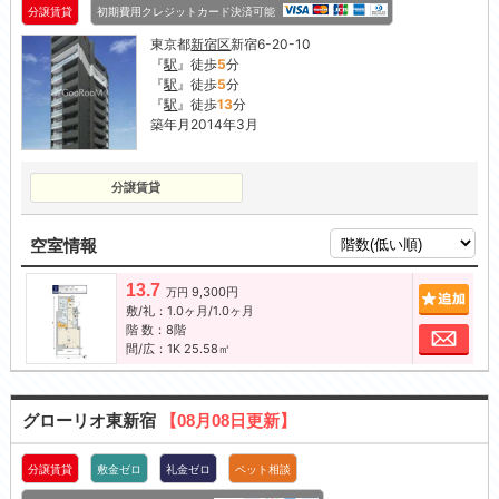
分譲賃貸
初期費用クレジットカード決済可能
東京都
新宿区
新宿6-20-10
『
駅
』徒歩
5
分
『
駅
』徒歩
5
分
『
駅
』徒歩
13
分
築年月2014年3月
分譲賃貸
空室情報
13.7
9,300円
追加
万円
敷/礼：1.0ヶ月/1.0ヶ月
階 数：8階
お問
間/広：1K 25.58㎡
グローリオ東新宿
【08月08日更新】
分譲賃貸
敷金ゼロ
礼金ゼロ
ペット相談