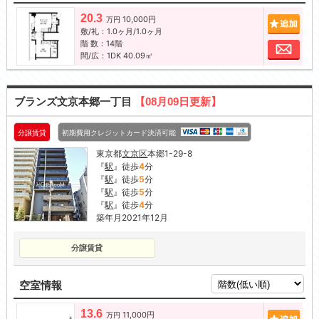
20.3
10,000円
追加
万円
敷/礼：1.0ヶ月/1.0ヶ月
階 数：14階
お問
間/広：1DK 40.09㎡
ブランズ文京本郷一丁目
【08月09日更新】
分譲賃貸
初期費用クレジットカード決済可能
東京都
文京区
本郷1-29-8
『
駅
』徒歩
4
分
『
駅
』徒歩
5
分
『
駅
』徒歩
5
分
『
駅
』徒歩
4
分
築年月2021年12月
分譲賃貸
空室情報
13.6
11,000円
追加
万円