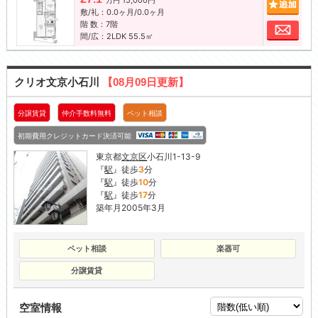
15,000円
追加
万円
敷/礼：0.0ヶ月/0.0ヶ月
階 数：7階
お問
間/広：2LDK 55.5㎡
クリオ文京小石川
【08月09日更新】
分譲賃貸
仲介手数料無料
ペット相談
初期費用クレジットカード決済可能
東京都
文京区
小石川1-13-9
『
駅
』徒歩
3
分
『
駅
』徒歩
10
分
『
駅
』徒歩
17
分
築年月2005年3月
ペット相談
楽器可
分譲賃貸
空室情報