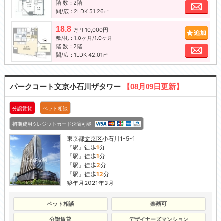
階 数：2階
お問
間/広：2LDK 51.26㎡
18.8
10,000円
追加
万円
敷/礼：1.0ヶ月/1.0ヶ月
階 数：2階
お問
間/広：1LDK 42.01㎡
パークコート文京小石川ザタワー
【08月09日更新】
分譲賃貸
ペット相談
初期費用クレジットカード決済可能
東京都
文京区
小石川1-5-1
『
駅
』徒歩
1
分
『
駅
』徒歩
1
分
『
駅
』徒歩
2
分
『
駅
』徒歩
12
分
築年月2021年3月
ペット相談
楽器可
分譲賃貸
デザイナーズマンション