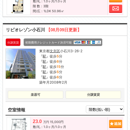
敷/礼：1.0ヶ月/1.0ヶ月
階 数：3階
お問
間/広：1LDK 50.96㎡
リビオレゾン小石川
【08月09日更新】
分譲賃貸
初期費用クレジットカード決済可能
東京都
文京区
小石川3-26-2
『
駅
』徒歩
5
分
『
駅
』徒歩
6
分
『
駅
』徒歩
15
分
『
駅
』徒歩
5
分
『
駅
』徒歩
6
分
築年月2008年2月
楽器可
分譲賃貸
空室情報
23.0
15,000円
追加
万円
敷/礼：1.0ヶ月/1.0ヶ月