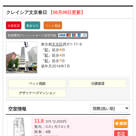
クレイシア文京春日
【08月09日更新】
分譲賃貸
敷金ゼロ
ペット相談
初期費用クレジットカード決済可能
東京都
文京区
西片1-17-9
『
駅
』徒歩
4
分
『
駅
』徒歩
4
分
『
駅
』徒歩
7
分
築年月2014年7月
ペット相談
分譲賃貸
デザイナーズマンション
空室情報
11.8
12,000円
追加
万円
敷/礼：0.0ヶ月/1.0ヶ月
階 数：4階
お問