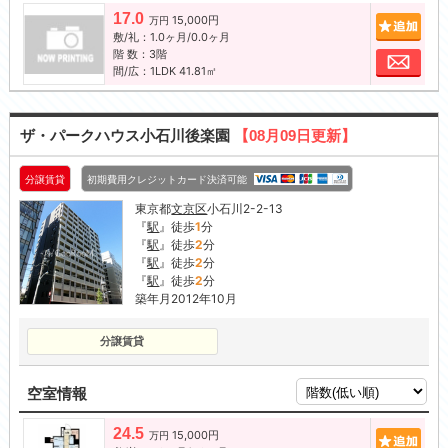
17.0
15,000円
追加
万円
敷/礼：1.0ヶ月/0.0ヶ月
階 数：3階
お問
間/広：1LDK 41.81㎡
ザ・パークハウス小石川後楽園
【08月09日更新】
分譲賃貸
初期費用クレジットカード決済可能
東京都
文京区
小石川2-2-13
『
駅
』徒歩
1
分
『
駅
』徒歩
2
分
『
駅
』徒歩
2
分
『
駅
』徒歩
2
分
築年月2012年10月
分譲賃貸
空室情報
24.5
15,000円
追加
万円