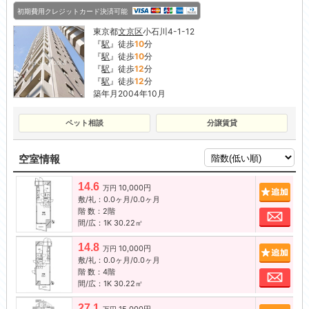
初期費用クレジットカード決済可能
東京都
文京区
小石川4-1-12
『
駅
』徒歩
10
分
『
駅
』徒歩
10
分
『
駅
』徒歩
12
分
『
駅
』徒歩
12
分
築年月2004年10月
ペット相談
分譲賃貸
空室情報
14.6
10,000円
追加
万円
敷/礼：0.0ヶ月/0.0ヶ月
階 数：2階
お問
間/広：1K 30.22㎡
14.8
10,000円
追加
万円
敷/礼：0.0ヶ月/0.0ヶ月
階 数：4階
お問
間/広：1K 30.22㎡
27.1