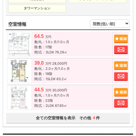
タワーマンション
空室情報
64.5
追加
万円
敷/礼：1.0ヶ月/1.0ヶ月
階 数：17階
お問
間/広：3LDK 79.29㎡
39.0
28,000円
追加
万円
敷/礼：2.0ヶ月/1.0ヶ月
階 数：19階
お問
間/広：1SLDK 63.2㎡
44.5
30,000円
追加
万円
敷/礼：1.0ヶ月/1.0ヶ月
階 数：22階
お問
間/広：2LDK 67.65㎡
全ての空室情報を表示 その他
件
4