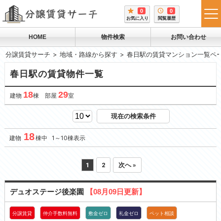
0
0
tog
お気に入り
閲覧履歴
me
HOME
物件検索
お問い合わせ
分譲賃貸サーチ
地域・路線から探す
春日駅の賃貸マンション一覧ペ
春日駅の賃貸物件一覧
18
29
建物
棟 部屋
室
現在の検索条件
18
建物
棟中 1～10棟表示
1
2
次へ »
デュオステージ後楽園
【08月09日更新】
分譲賃貸
仲介手数料無料
敷金ゼロ
礼金ゼロ
ペット相談