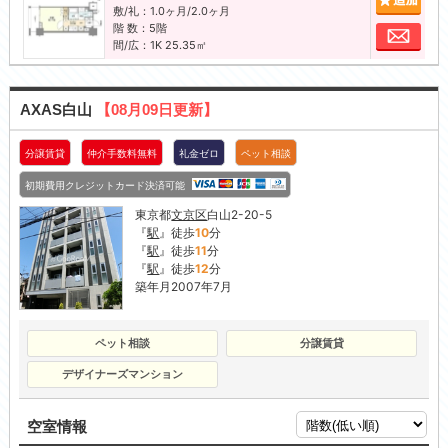
敷/礼：1.0ヶ月/2.0ヶ月
階 数：5階
お問
間/広：1K 25.35㎡
AXAS白山
【08月09日更新】
分譲賃貸
仲介手数料無料
礼金ゼロ
ペット相談
初期費用クレジットカード決済可能
東京都
文京区
白山2-20-5
『
駅
』徒歩
10
分
『
駅
』徒歩
11
分
『
駅
』徒歩
12
分
築年月2007年7月
ペット相談
分譲賃貸
デザイナーズマンション
空室情報