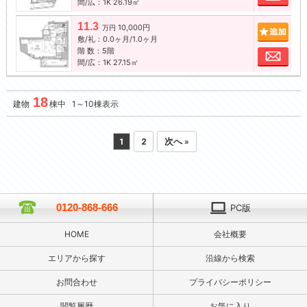
間/広：1K 26.19㎡
11.3
10,000円
追加
万円
敷/礼：0.0ヶ月/1.0ヶ月
階 数：5階
お問
間/広：1K 27.15㎡
18
建物
棟中 1～10棟表示
1
2
次へ »
0120-868-666
PC版
HOME
会社概要
エリアから探す
沿線から検索
お問合わせ
プライバシーポリシー
閲覧履歴
お気に入り