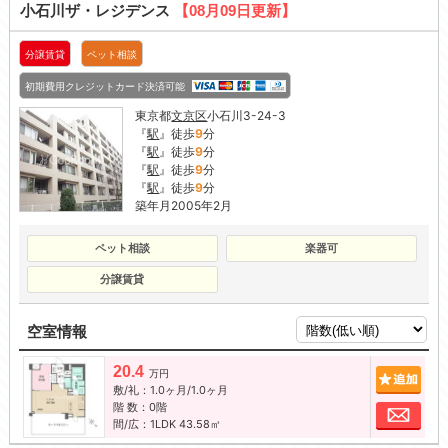
小石川ザ・レジデンス
【08月09日更新】
分譲賃貸
ペット相談
初期費用クレジットカード決済可能
東京都
文京区
小石川3-24-3
『
駅
』徒歩
9
分
『
駅
』徒歩
9
分
『
駅
』徒歩
9
分
『
駅
』徒歩
9
分
築年月2005年2月
ペット相談
楽器可
分譲賃貸
空室情報
20.4
追加
万円
敷/礼：1.0ヶ月/1.0ヶ月
階 数：0階
お問
間/広：1LDK 43.58㎡