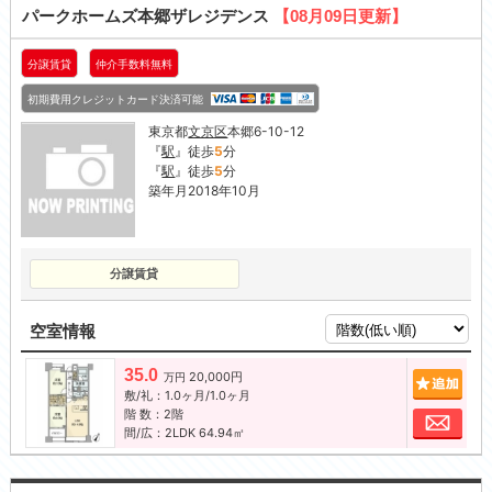
パークホームズ本郷ザレジデンス
【08月09日更新】
分譲賃貸
仲介手数料無料
初期費用クレジットカード決済可能
東京都
文京区
本郷6-10-12
『
駅
』徒歩
5
分
『
駅
』徒歩
5
分
築年月2018年10月
分譲賃貸
空室情報
35.0
20,000円
追加
万円
敷/礼：1.0ヶ月/1.0ヶ月
階 数：2階
お問
間/広：2LDK 64.94㎡