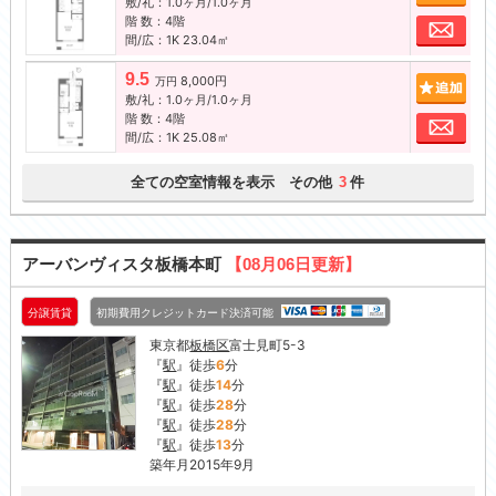
敷/礼：1.0ヶ月/1.0ヶ月
階 数：4階
お問
間/広：1K 23.04㎡
9.5
8,000円
追加
万円
敷/礼：1.0ヶ月/1.0ヶ月
階 数：4階
お問
間/広：1K 25.08㎡
全ての空室情報を表示 その他
件
3
アーバンヴィスタ板橋本町
【08月06日更新】
分譲賃貸
初期費用クレジットカード決済可能
東京都
板橋区
富士見町5-3
『
駅
』徒歩
6
分
『
駅
』徒歩
14
分
『
駅
』徒歩
28
分
『
駅
』徒歩
28
分
『
駅
』徒歩
13
分
築年月2015年9月