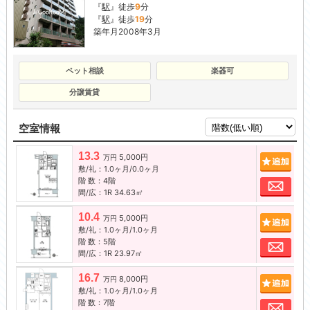
『
駅
』徒歩
9
分
『
駅
』徒歩
19
分
築年月2008年3月
ペット相談
楽器可
分譲賃貸
空室情報
13.3
5,000円
追加
万円
敷/礼：1.0ヶ月/0.0ヶ月
階 数：4階
お問
間/広：1R 34.63㎡
10.4
5,000円
追加
万円
敷/礼：1.0ヶ月/1.0ヶ月
階 数：5階
お問
間/広：1R 23.97㎡
16.7
8,000円
追加
万円
敷/礼：1.0ヶ月/1.0ヶ月
階 数：7階
お問