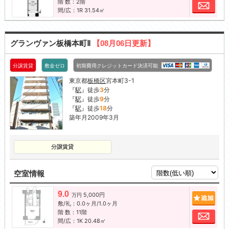
階 数：2階
お問
間/広：1R 31.54㎡
グランヴァン板橋本町Ⅱ
【08月06日更新】
分譲賃貸
敷金ゼロ
初期費用クレジットカード決済可能
東京都
板橋区
宮本町3-1
『
駅
』徒歩
3
分
『
駅
』徒歩
9
分
『
駅
』徒歩
18
分
築年月2009年3月
分譲賃貸
空室情報
9.0
5,000円
追加
万円
敷/礼：0.0ヶ月/1.0ヶ月
階 数：11階
お問
間/広：1K 20.48㎡