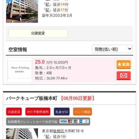
『
駅
』徒歩
14
分
『
駅
』徒歩
17
分
築年月2003年3月
分譲賃貸
空室情報
25.0
10,000円
追加
万円
敷/礼：2.0ヶ月/1.0ヶ月
階 数：4階
お問
間/広：3LDK 77.46㎡
パークキューブ板橋本町
【08月06日更新】
分譲賃貸
仲介手数料無料
礼金ゼロ
ペット相談
初期費用クレジットカード決済可能
東京都
板橋区
大和町18-6
『
駅
』徒歩
1
分