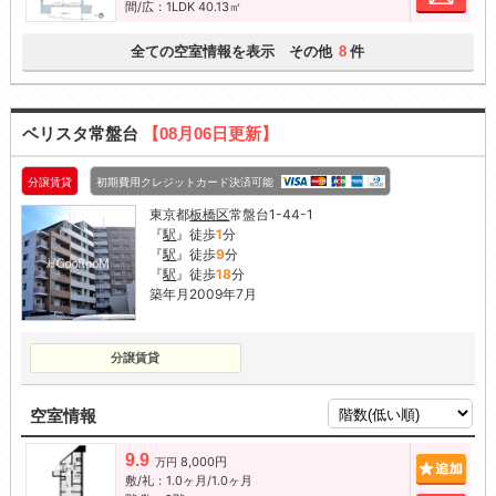
間/広：1LDK 40.13㎡
全ての空室情報を表示 その他
件
8
ベリスタ常盤台
【08月06日更新】
分譲賃貸
初期費用クレジットカード決済可能
東京都
板橋区
常盤台1-44-1
『
駅
』徒歩
1
分
『
駅
』徒歩
9
分
『
駅
』徒歩
18
分
築年月2009年7月
分譲賃貸
空室情報
9.9
8,000円
追加
万円
敷/礼：1.0ヶ月/1.0ヶ月