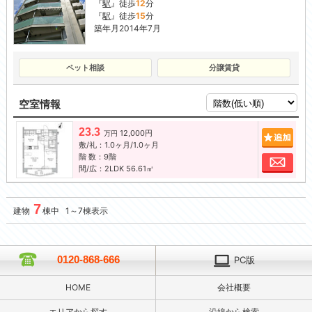
『
駅
』徒歩
12
分
『
駅
』徒歩
15
分
築年月2014年7月
ペット相談
分譲賃貸
空室情報
23.3
12,000円
追加
万円
敷/礼：1.0ヶ月/1.0ヶ月
階 数：9階
お問
間/広：2LDK 56.61㎡
7
建物
棟中 1～7棟表示
0120-868-666
PC版
HOME
会社概要
エリアから探す
沿線から検索