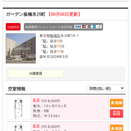
ガーデン板橋氷川町
【08月06日更新】
分譲賃貸
初期費用クレジットカード決済可能
東京都
板橋区
氷川町14-1
『
駅
』徒歩
4
分
『
駅
』徒歩
13
分
『
駅
』徒歩
11
分
築年月2008年3月
分譲賃貸
空室情報
8.8
8,000円
追加
万円
敷/礼：1.0ヶ月/1.0ヶ月
階 数：2階
お問
間/広：1K 23.04㎡
8.6
8,000円
追加
万円