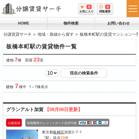
0
0
tog
お気に入り
閲覧履歴
me
HOME
物件検索
お問い合わせ
分譲賃貸サーチ
地域・路線から探す
板橋本町駅の賃貸マンション一
板橋本町駅の賃貸物件一覧
7
23
建物
棟 部屋
室
現在の検索条件
7
建物
棟中 1～7棟表示
グランアルト加賀
【08月06日更新】
分譲賃貸
初期費用クレジットカード決済可能
東京都
板橋区
加賀2-7-1
『
駅
』徒歩
13
分