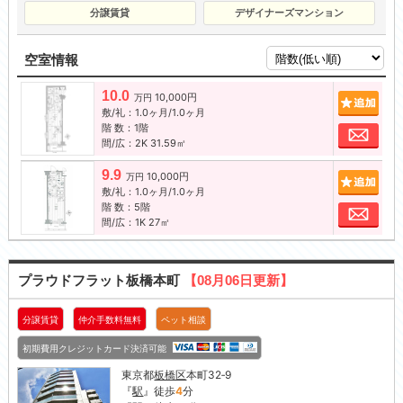
分譲賃貸
デザイナーズマンション
空室情報
10.0
10,000円
追加
万円
敷/礼：1.0ヶ月/1.0ヶ月
階 数：1階
お問
間/広：2K 31.59㎡
9.9
10,000円
追加
万円
敷/礼：1.0ヶ月/1.0ヶ月
階 数：5階
お問
間/広：1K 27㎡
プラウドフラット板橋本町
【08月06日更新】
分譲賃貸
仲介手数料無料
ペット相談
初期費用クレジットカード決済可能
東京都
板橋区
本町32‐9
『
駅
』徒歩
4
分