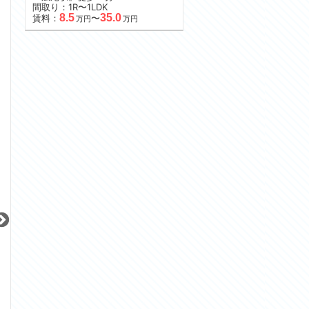
間取り：1R〜1LDK
8.5
35.0
賃料：
〜
万円
万円
更新 08/08
更新 08/08
更新 08/08
ガーラ・リバーサイド目黒
ローレルアイ目黒大橋ザ・テラス
ステージグランデ
東急目黒線
東急田園都市線
JR山手線
『不動前駅』徒歩
5
分
『池尻大橋駅』徒歩
4
分
『御徒町駅』徒歩
1
間取り：1K
間取り：2DK
間取り：1LDK
11.9
32.0
19.0
賃料：
賃料：
賃料：
万円
万円
万円