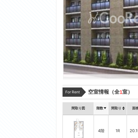
空室情報（全
室）
1
For Rent
間取り図
階数
間取り
面
4階
1R
20.