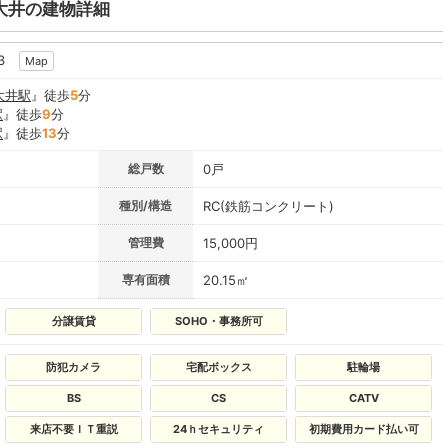
大井の建物詳細
13
Map
大井駅
』徒歩
5
分
駅
』徒歩
9
分
駅
』徒歩
13
分
総戸数
0戸
種別/構造
RC(鉄筋コンクリート)
管理費
15,000円
専有面積
20.15㎡
分譲賃貸
SOHO・事務所可
防犯カメラ
宅配ボックス
駐輪場
BS
CS
CATV
来店不要ＩＴ重説
24ｈセキュリティ
初期費用カード払い可