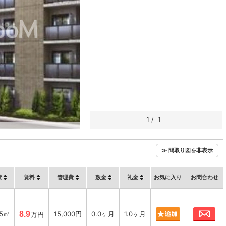
1
/
1
≫ 間取り図を非表示
積
賃料
管理費
敷金
礼金
お気に入り
お問合わせ
お
15㎡
8.9
15,000円
0.0ヶ月
1.0ヶ月
万円