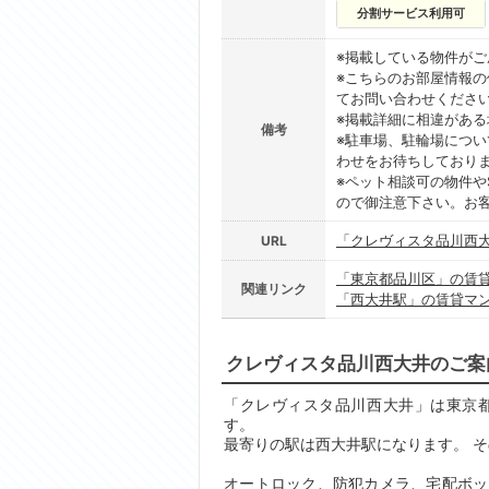
分割サービス利用可
※掲載している物件が
※こちらのお部屋情報
てお問い合わせくださ
※掲載詳細に相違があ
備考
※駐車場、駐輪場につ
わせをお待ちしており
※ペット相談可の物件や
ので御注意下さい。お
「クレヴィスタ品川西
URL
「東京都品川区」の賃
関連リンク
「西大井駅」の賃貸マ
クレヴィスタ品川西大井のご案
「クレヴィスタ品川西大井」は東京都品
す。
最寄りの駅は西大井駅になります。 そ
オートロック、防犯カメラ、宅配ボッ