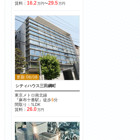
16.2
29.5
賃料：
〜
万円
万円
更新 08/08
シティハウス三田綱町
東京メトロ南北線
『麻布十番駅』徒歩
5
分
間取り：1LDK
26.0
賃料：
万円