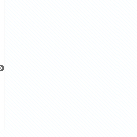
更新 08/08
更新 08/08
更新 08/08
オーベルアーバンツ日暮里
ウィルローズ月島テラス
サンレイ広尾エク
JR山手線
東京メトロ有楽町線
JR山手線
『日暮里駅』徒歩
3
分
『月島駅』徒歩
3
分
『恵比寿駅』徒歩
間取り：2LDK
間取り：1SLDK
間取り：1LDK
32.0
30.0
25.0
賃料：
賃料：
賃料：
万円
万円
万円