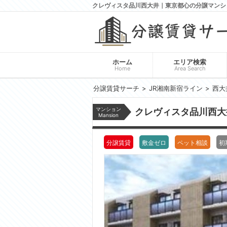
クレヴィスタ品川西大井｜東京都心の分譲マンシ
ホーム
エリア検索
Home
Area Search
分譲賃貸サーチ
JR湘南新宿ライン
西大
マンション
クレヴィスタ品川西
Mansion
分譲賃貸
敷金ゼロ
ペット相談
初