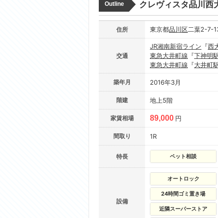
クレヴィスタ品川西
Outline
東京都
品川区
二葉2-7-
住所
JR湘南新宿ライン
『
西
東急大井町線
『
下神明
交通
東急大井町線
『
大井町
築年月
2016年3月
階建
地上5階
89,000
家賃相場
円
間取り
1R
特長
ペット相談
オートロック
24時間ゴミ置き場
設備
近隣スーパーストア