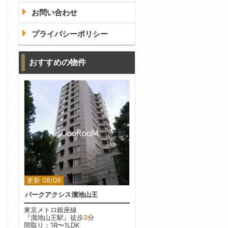
お問い合わせ
プライバシーポリシー
おすすめの物件
更新 08/08
パークアクシス溜池山王
東京メトロ銀座線
『溜池山王駅』徒歩
2
分
間取り：1R〜1LDK