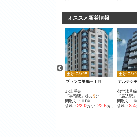
オススメ新着情報
更新 08/08
更新 08/08
更新 08/0
坂
ローレルアイ目黒大橋ザ・テラス
ブランズ巣鴨三丁目
アルテシモ
東急田園都市線
JR山手線
都営浅草線
『池尻大橋駅』徒歩
4
分
『巣鴨駅』徒歩
5
分
『馬込駅』
間取り：2DK
間取り：1LDK
間取り：1
.3
32.0
22.0
22.5
8.4
賃料：
賃料：
〜
賃料：
万円
万円
万円
万円