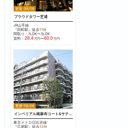
更新 08/08
プラウドタワー芝浦
JR山手線
『田町駅』徒歩
11
分
間取り：1LDK〜3LDK
28.4
60.0
賃料：
〜
万円
万円
更新 08/08
インペリアル南麻布コート&サテライト
東京メトロ日比谷線
『広尾駅』徒歩
12
分