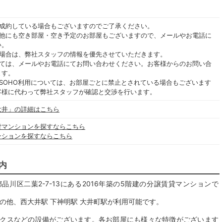
ご成約している場合もございますのでご了承ください。
の他にも空き部屋・空き予定のお部屋もございますので、メールやお電話に
い。
る場合は、弊社スタッフの情報を優先させていただきます。
いては、メールやお電話にてお問い合わせください。お客様からのお問い合
ます。
SOHO利用については、お部屋ごとに禁止とされている場合もございます
客様に代わって弊社スタッフが確認と交渉を行います。
大井」の詳細はこちら
貸マンションを探すならこちら
ンションを探すならこちら
内
川区二葉2-7-13にある2016年築の5階建の分譲賃貸マンションで
の他、西大井駅 下神明駅 大井町駅が利用可能です。
クスなどの設備がございます。各お部屋にも様々な特徴がございます