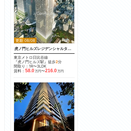
更新 08/08
虎ノ門ヒルズレジデンシャルタワー
東京メトロ日比谷線
『虎ノ門ヒルズ駅』徒歩
2
分
間取り：1R〜3LDK
58.0
216.0
賃料：
〜
万円
万円