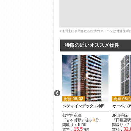
※地図上に表示される物件のアイコンは付近住所
特徴の近いオススメ物件
更新 08/08
更新 08/08
更新 08/0
砥
プラウド白金台三丁目
シティインデックス神田
オーベル
都営三田線
都営新宿線
JR山手線
間取り：2LDK
『岩本町駅』徒歩
3
分
『日暮里駅
65.0
賃料：
間取り：1LDK
間取り：2L
万円
15.5
32.
賃料：
賃料：
万円