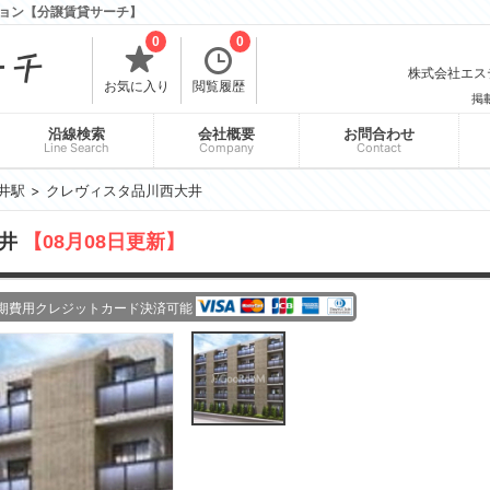
ョン【分譲賃貸サーチ】
0
0
株式会社エスティ
お気に入り
閲覧履歴
掲
沿線検索
会社概要
お問合わせ
Line Search
Company
Contact
井駅
クレヴィスタ品川西大井
大井
【08月08日更新】
期費用クレジットカード決済可能