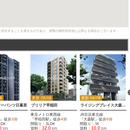
に所在することを表すものであり、実際の物件所在地とは異なる場合がございます。
8
更新 08/08
更新 08/08
アーバンツ日暮里
ブリリア早稲田
ライジングプレイス大森二番館
東京メトロ東西線
JR京浜東北線
』徒歩
3
分
『早稲田駅』徒歩
4
分
『大森駅』徒歩
9
分
DK
間取り：3LDK
間取り：1K
0
32.0
10.0
賃料：
賃料：
万円
万円
万円