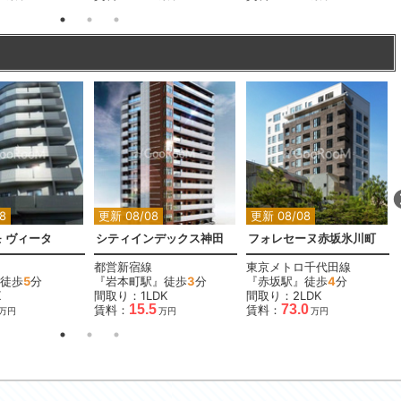
8
更新 08/08
更新 08/08
 ヴィータ
シティインデックス神田
フォレセーヌ赤坂氷川町
都営新宿線
東京メトロ千代田線
徒歩
5
分
『岩本町駅』徒歩
3
分
『赤坂駅』徒歩
4
分
K
間取り：1LDK
間取り：2LDK
15.5
73.0
賃料：
賃料：
万円
万円
万円