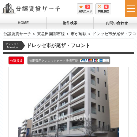
0
0
tog
お気に入り
閲覧履歴
me
HOME
物件検索
お問い合わせ
分譲賃貸サーチ
東急田園都市線
市が尾駅
ドレッセ市が尾ザ・フロ
マンション
ドレッセ市が尾ザ・フロント
Mansion
分譲賃貸
初期費用クレジットカード決済可能