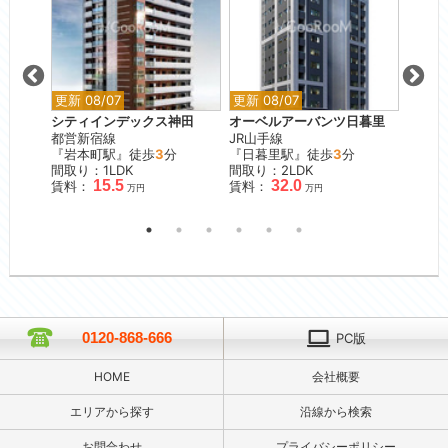
更新 08/07
更新 08/07
更新 0
シティインデックス神田
オーベルアーバンツ日暮里
ガーラ
都営新宿線
JR山手線
東急目
分
『岩本町駅』徒歩
3
分
『日暮里駅』徒歩
3
分
『不動
間取り：1LDK
間取り：2LDK
間取り
15.5
32.0
賃料：
賃料：
賃料：
万円
万円
0120-868-666
PC版
HOME
会社概要
エリアから探す
沿線から検索
お問合わせ
プライバシーポリシー