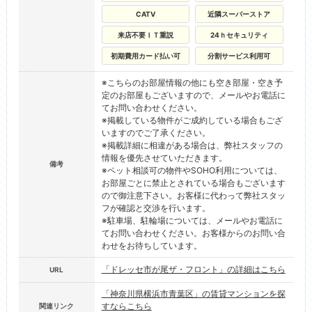
CATV
近隣スーパーストア
来店不要ＩＴ重説
24ｈセキュリティ
初期費用カード払い可
分割サービス利用可
※こちらのお部屋情報の他にも空き部屋・空き予
定のお部屋もございますので、メールやお電話に
てお問い合わせください。
※掲載している物件がご成約している場合もござ
いますのでご了承ください。
※掲載詳細に相違がある場合は、弊社スタッフの
情報を優先させていただきます。
備考
※ペット相談可の物件やSOHO利用については、
お部屋ごとに禁止とされている場合もございます
ので御注意下さい。お客様に代わって弊社スタッ
フが確認と交渉を行います。
※駐車場、駐輪場については、メールやお電話に
てお問い合わせください。お客様からのお問い合
わせをお待ちしています。
「ドレッセ市が尾ザ・フロント」の詳細はこちら
URL
「神奈川県横浜市青葉区」の賃貸マンションを探
すならこちら
関連リンク