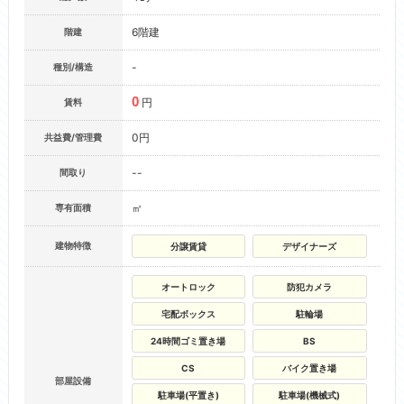
6階建
階建
-
種別/構造
0
円
賃料
0円
共益費/管理費
--
間取り
㎡
専有面積
建物特徴
分譲賃貸
デザイナーズ
オートロック
防犯カメラ
宅配ボックス
駐輪場
24時間ゴミ置き場
BS
CS
バイク置き場
部屋設備
駐車場(平置き)
駐車場(機械式)