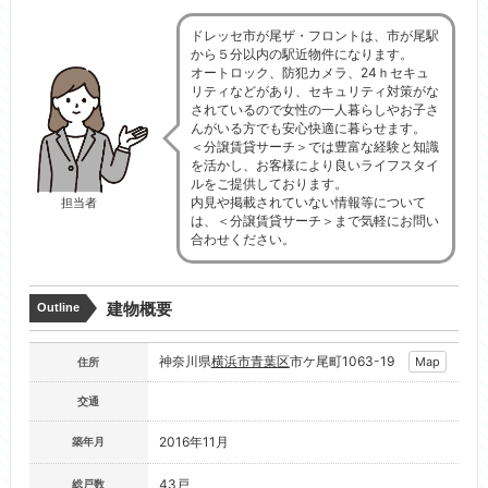
ドレッセ市が尾ザ・フロントは、市が尾駅
から５分以内の駅近物件になります。
オートロック、防犯カメラ、24ｈセキュ
リティなどがあり、セキュリティ対策がな
されているので女性の一人暮らしやお子さ
んがいる方でも安心快適に暮らせます。
＜分譲賃貸サーチ＞では豊富な経験と知識
を活かし、お客様により良いライフスタイ
ルをご提供しております。
内見や掲載されていない情報等について
担当者
は、＜分譲賃貸サーチ＞まで気軽にお問い
合わせください。
建物概要
Outline
神奈川県
横浜市青葉区
市ケ尾町1063-19
Map
住所
交通
2016年11月
築年月
43戸
総戸数