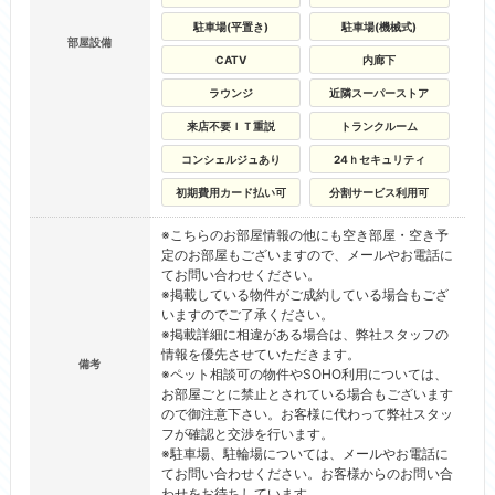
駐車場(平置き)
駐車場(機械式)
部屋設備
CATV
内廊下
ラウンジ
近隣スーパーストア
来店不要ＩＴ重説
トランクルーム
コンシェルジュあり
24ｈセキュリティ
初期費用カード払い可
分割サービス利用可
※こちらのお部屋情報の他にも空き部屋・空き予
定のお部屋もございますので、メールやお電話に
てお問い合わせください。
※掲載している物件がご成約している場合もござ
いますのでご了承ください。
※掲載詳細に相違がある場合は、弊社スタッフの
情報を優先させていただきます。
備考
※ペット相談可の物件やSOHO利用については、
お部屋ごとに禁止とされている場合もございます
ので御注意下さい。お客様に代わって弊社スタッ
フが確認と交渉を行います。
※駐車場、駐輪場については、メールやお電話に
てお問い合わせください。お客様からのお問い合
わせをお待ちしています。