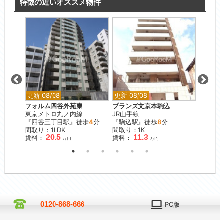
特徴の近いオススメ物件
更新 08/08
更新 08/08
更新 0
フォルム四谷外苑東
ブランズ文京本駒込
マイヨ
東京メトロ丸ノ内線
JR山手線
東急東
分
『四谷三丁目駅』徒歩
4
分
『駒込駅』徒歩
8
分
『代官
間取り：1LDK
間取り：1K
間取り
20.5
11.3
賃料：
賃料：
賃料：
万円
万円
0120-868-666
PC版