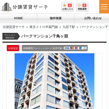
0
0
tog
お気に入り
閲覧履歴
me
HOME
物件検索
お問い合わせ
分譲賃貸サーチ
東京メトロ半蔵門線
九段下駅
パークマンション千
マンション
パークマンション千鳥ヶ淵
Mansion
分譲賃貸
初期費用クレジットカード決済可能