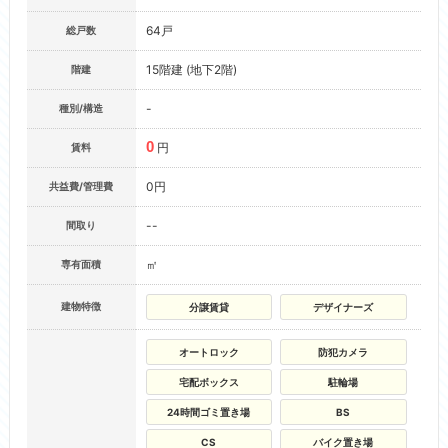
64戸
総戸数
15階建 (地下2階)
階建
-
種別/構造
0
円
賃料
0円
共益費/管理費
--
間取り
㎡
専有面積
建物特徴
分譲賃貸
デザイナーズ
オートロック
防犯カメラ
宅配ボックス
駐輪場
24時間ゴミ置き場
BS
CS
バイク置き場