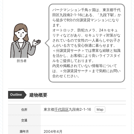
パークマンション千鳥ヶ淵は、東京都千代
田区九段南2-1-16にある、「九段下駅」か
ら徒歩で8分の分譲賃貸マンションになり
ます。
オートロック、防犯カメラ、24ｈセキュ
リティなどがあり、セキュリティ対策がな
されているので女性の一人暮らしやお子さ
んがいる方でも安心快適に暮らせます。
＜分譲賃貸サーチ＞では豊富な経験と知識
を活かし、お客様により良いライフスタイ
ルをご提供しております。
担当者
内見や掲載されていない情報等について
は、＜分譲賃貸サーチ＞まで気軽にお問い
合わせください。
建物概要
Outline
東京都
千代田区
九段南2-1-16
Map
住所
交通
2004年4月
築年月