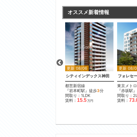
オススメ新着情報
更新 08/06
更新 08/06
更新 08/0
葉原
リルシア東京イースト3
シティインデックス神田
フォレセ
京成本線
都営新宿線
東京メトロ
分
『青砥駅』徒歩
7
分
『岩本町駅』徒歩
3
分
『赤坂駅』
間取り：1K
間取り：1LDK
間取り：2L
11.0
11.6
15.5
73.
賃料：
〜
賃料：
賃料：
万円
万円
万円