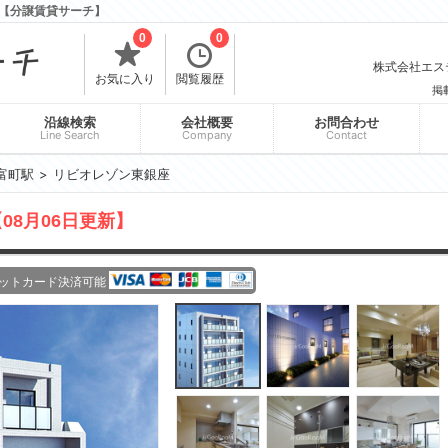
【分譲賃貸サーチ】
0
0
株式会社エスティ
お気に入り
閲覧履歴
掲
沿線検索
会社概要
お問合わせ
Line Search
Company
Contact
富町駅
リビオレゾン東銀座
08月06日更新】
ットカード決済可能