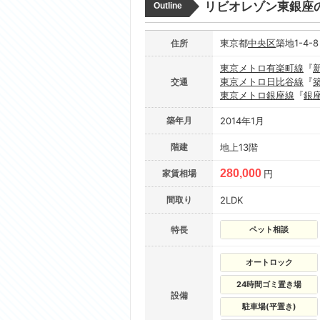
リビオレゾン東銀座
Outline
東京都
中央区
築地1-4-
住所
東京メトロ有楽町線
『
東京メトロ日比谷線
『
交通
東京メトロ銀座線
『
銀
築年月
2014年1月
階建
地上13階
280,000
家賃相場
円
間取り
2LDK
特長
ペット相談
オートロック
24時間ゴミ置き場
設備
駐車場(平置き)