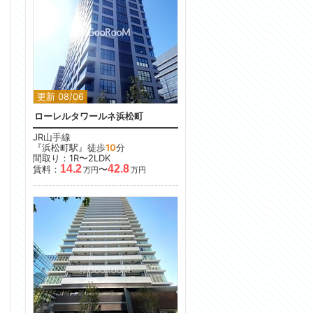
更新 08/06
ローレルタワールネ浜松町
JR山手線
『浜松町駅』徒歩
10
分
間取り：1R〜2LDK
14.2
42.8
賃料：
〜
万円
万円