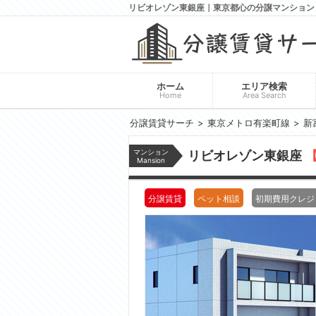
リビオレゾン東銀座｜東京都心の分譲マンション
ホーム
エリア検索
Home
Area Search
分譲賃貸サーチ
東京メトロ有楽町線
新
マンション
リビオレゾン東銀座
【
Mansion
分譲賃貸
ペット相談
初期費用クレジ