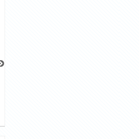
更新 08/06
更新 08/06
更新 08/06
サンレイ広尾エクセレンテ
ブリリア早稲田
JR山手線
東京メトロ東西線
JR京浜東北線
『恵比寿駅』徒歩
14
分
『早稲田駅』徒歩
4
分
『大森駅』徒歩
9
間取り：1LDK
間取り：3LDK
間取り：1K
25.0
32.0
10.0
賃料：
賃料：
賃料：
万円
万円
万円