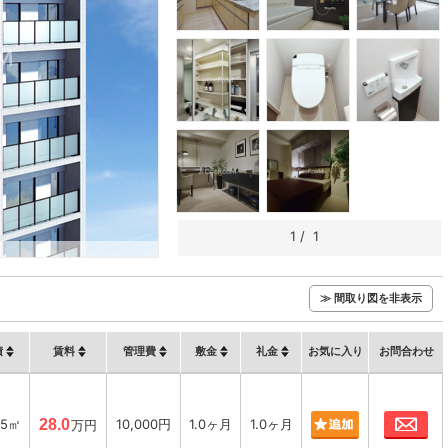
1
/
1
≫ 間取り図を非表示
積
賃料
管理費
敷金
礼金
お気に入り
お問合わせ
お
45㎡
28.0
10,000円
1.0ヶ月
1.0ヶ月
万円