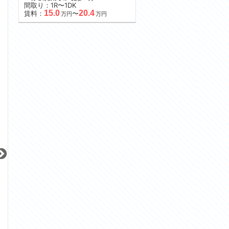
間取り：1R〜1DK
15.0
20.4
賃料：
〜
万円
万円
更新 08/06
更新 08/06
更新 08/06
グランドメゾン神楽坂
パークハビオ恵比寿
シティハウス南品
東京メトロ東西線
JR山手線
JR京浜東北線
『神楽坂駅』徒歩
4
分
『恵比寿駅』徒歩
3
分
『大井町駅』徒歩
1
間取り：1LDK〜2LDK
間取り：1R
間取り：2LDK
23.5
29.3
15.3
16.4
27.8
賃料：
〜
賃料：
〜
賃料：
万円
万円
万円
万円
万円