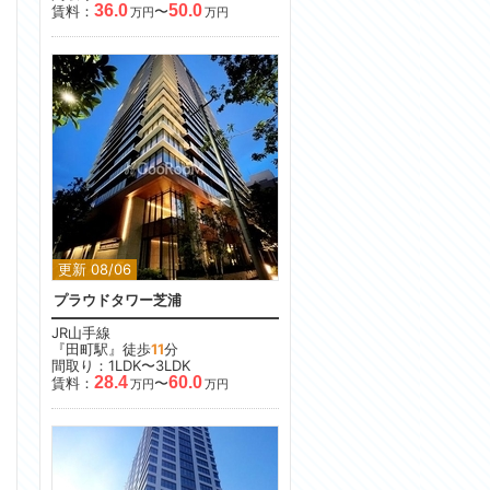
36.0
50.0
賃料：
〜
万円
万円
更新 08/06
プラウドタワー芝浦
JR山手線
『田町駅』徒歩
11
分
間取り：1LDK〜3LDK
28.4
60.0
賃料：
〜
万円
万円