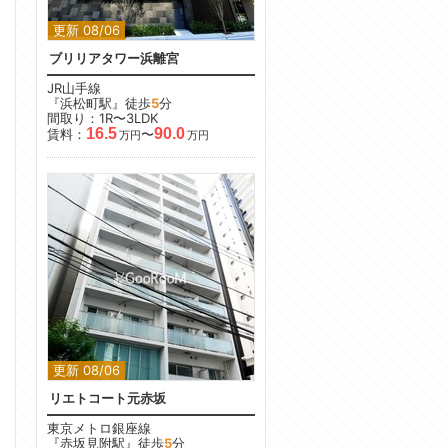
更新 08/06
ブリリアタワー浜離宮
JR山手線
『浜松町駅』徒歩
5
分
間取り：1R〜3LDK
16.5
90.0
賃料：
〜
万円
万円
更新 08/06
リエトコート元赤坂
東京メトロ銀座線
『赤坂見附駅』徒歩
5
分