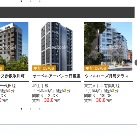
6
更新 08/06
更新 08/06
ーヌ赤坂氷川町
オーベルアーバンツ日暮里
ウィルローズ月島テラス
千代田線
JR山手線
東京メトロ有楽町線
徒歩
4
分
『日暮里駅』徒歩
3
分
『月島駅』徒歩
3
分
DK
間取り：2LDK
間取り：1SLDK
0
32.0
30.0
賃料：
賃料：
万円
万円
万円