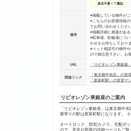
来店不要ＩＴ重説
※掲載している物件が
※こちらのお部屋情報
てお問い合わせくださ
※掲載詳細に相違があ
備考
※駐車場、駐輪場につ
わせをお待ちしており
※ペット相談可の物件や
ので御注意下さい。お
「リビオレゾン東銀座
URL
「東京都中央区」の賃
関連リンク
「新富町駅」の賃貸マ
リビオレゾン東銀座のご案内
「リビオレゾン東銀座」は東京都中央区築
最寄りの駅は新富町駅になります。 そ
オートロック、防犯カメラ、宅配ボッ
ので、是非お部屋の詳細ページもご覧