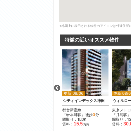
※地図上に表示される物件のアイコンは付近住所
特徴の近いオススメ物件
更新 08/06
更新 08/06
更新 08/0
ログ下高井戸
シティインデックス神田
ウィルロ
京王線
都営新宿線
東京メトロ
『下高井戸駅』徒歩
4
分
『岩本町駅』徒歩
3
分
『月島駅』
間取り：1K
間取り：1LDK
間取り：1S
11.0
15.5
30.
賃料：
賃料：
賃料：
万円
万円