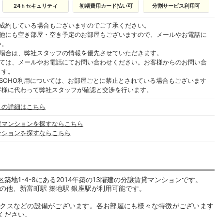
24ｈセキュリティ
初期費用カード払い可
分割サービス利用可
ご成約している場合もございますのでご了承ください。
の他にも空き部屋・空き予定のお部屋もございますので、メールやお電話に
い。
る場合は、弊社スタッフの情報を優先させていただきます。
いては、メールやお電話にてお問い合わせください。お客様からのお問い合
ます。
SOHO利用については、お部屋ごとに禁止とされている場合もございます
客様に代わって弊社スタッフが確認と交渉を行います。
」の詳細はこちら
貸マンションを探すならこちら
ンションを探すならこちら
地1-4-8にある2014年築の13階建の分譲賃貸マンションです。
の他、新富町駅 築地駅 銀座駅が利用可能です。
クスなどの設備がございます。各お部屋にも様々な特徴がございます
ください。