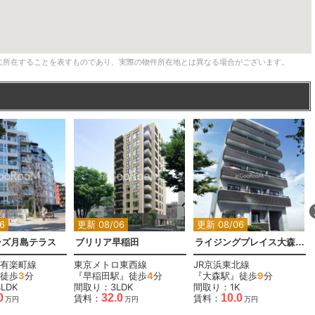
に所在することを表すものであり、実際の物件所在地とは異なる場合がございます。
6
更新 08/06
更新 08/06
ーズ月島テラス
ブリリア早稲田
ライジングプレイス大森二番館
有楽町線
東京メトロ東西線
JR京浜東北線
徒歩
3
分
『早稲田駅』徒歩
4
分
『大森駅』徒歩
9
分
LDK
間取り：3LDK
間取り：1K
0
32.0
10.0
賃料：
賃料：
万円
万円
万円