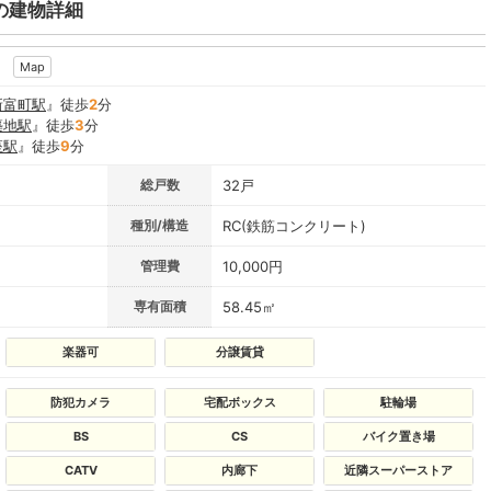
の建物詳細
8
Map
新富町駅
』徒歩
2
分
築地駅
』徒歩
3
分
座駅
』徒歩
9
分
総戸数
32戸
種別/構造
RC(鉄筋コンクリート)
管理費
10,000円
専有面積
58.45㎡
楽器可
分譲賃貸
防犯カメラ
宅配ボックス
駐輪場
BS
CS
バイク置き場
CATV
内廊下
近隣スーパーストア