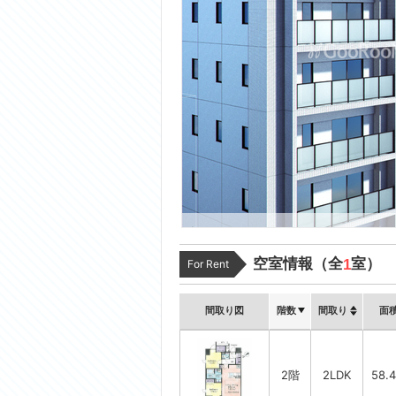
空室情報（全
室）
1
For Rent
間取り図
階数
間取り
面
2階
2LDK
58.