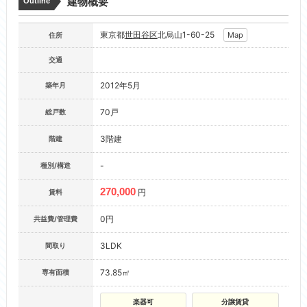
建物概要
Outline
東京都
世田谷区
北烏山1-60-25
Map
住所
交通
2012年5月
築年月
70戸
総戸数
3階建
階建
-
種別/構造
270,000
円
賃料
0円
共益費/管理費
3LDK
間取り
73.85㎡
専有面積
楽器可
分譲賃貸