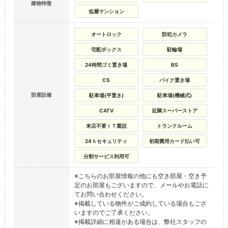
建物特徴
低層マンション
オートロック
防犯カメラ
宅配ボックス
駐輪場
24時間ゴミ置き場
BS
CS
バイク置き場
部屋設備
駐車場(平置き)
駐車場(機械式)
CATV
近隣スーパーストア
来店不要ＩＴ重説
トランクルーム
24ｈセキュリティ
初期費用カード払い可
分割サービス利用可
※こちらのお部屋情報の他にも空き部屋・空き予
定のお部屋もございますので、メールやお電話に
てお問い合わせください。
※掲載している物件がご成約している場合もござ
いますのでご了承ください。
※掲載詳細に相違がある場合は、弊社スタッフの