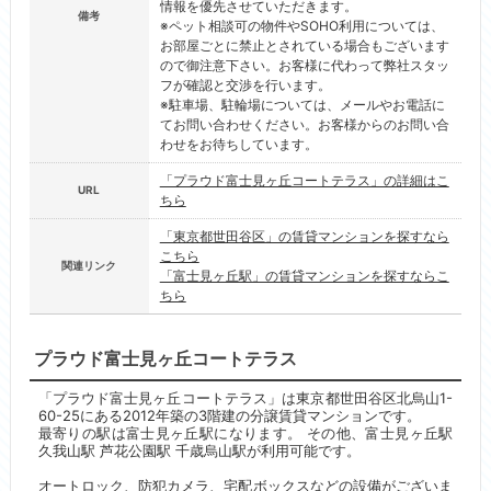
情報を優先させていただきます。
備考
※ペット相談可の物件やSOHO利用については、
お部屋ごとに禁止とされている場合もございます
ので御注意下さい。お客様に代わって弊社スタッ
フが確認と交渉を行います。
※駐車場、駐輪場については、メールやお電話に
てお問い合わせください。お客様からのお問い合
わせをお待ちしています。
「プラウド富士見ヶ丘コートテラス」の詳細はこ
URL
ちら
「東京都世田谷区」の賃貸マンションを探すなら
こちら
関連リンク
「富士見ヶ丘駅」の賃貸マンションを探すならこ
ちら
プラウド富士見ヶ丘コートテラス
「プラウド富士見ヶ丘コートテラス」は東京都世田谷区北烏山1-
60-25にある2012年築の3階建の分譲賃貸マンションです。
最寄りの駅は富士見ヶ丘駅になります。 その他、富士見ヶ丘駅
久我山駅 芦花公園駅 千歳烏山駅が利用可能です。
オートロック、防犯カメラ、宅配ボックスなどの設備がございま