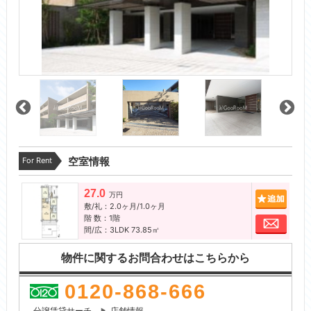
For Rent
空室情報
27.0
追加
万円
敷/礼：2.0ヶ月/1.0ヶ月
階 数：1階
お問
間/広：3LDK 73.85㎡
物件に関するお問合わせはこちらから
0120-868-666
分譲賃貸サーチ
店舗情報