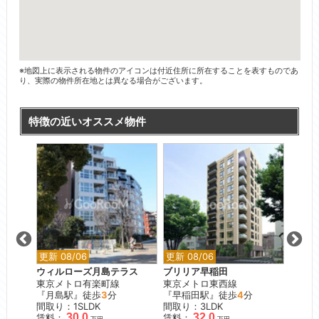
※地図上に表示される物件のアイコンは付近住所に所在することを表すものであ
り、実際の物件所在地とは異なる場合がございます。
特徴の近いオススメ物件
更新 08/06
更新 08/06
更新 0
ウィルローズ月島テラス
ブリリア早稲田
ライジ
東京メトロ有楽町線
東京メトロ東西線
番館
分
『月島駅』徒歩
3
分
『早稲田駅』徒歩
4
分
JR京
間取り：1SLDK
間取り：3LDK
『大森
30.0
32.0
賃料：
賃料：
間取り
万円
万円