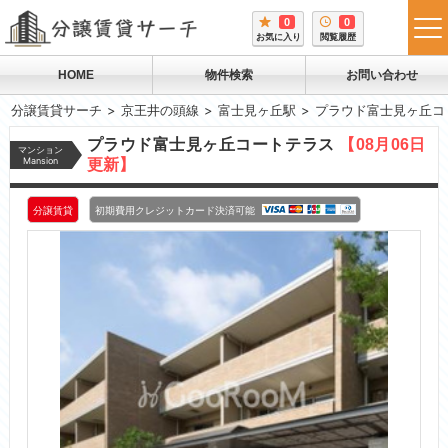
0
0
tog
お気に入り
閲覧履歴
me
HOME
物件検索
お問い合わせ
分譲賃貸サーチ
京王井の頭線
富士見ヶ丘駅
プラウド富士見ヶ丘コ
プラウド富士見ヶ丘コートテラス
【08月06日
マンション
Mansion
更新】
分譲賃貸
初期費用クレジットカード決済可能