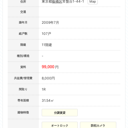
東京都
板橋区
常盤台1-44-1
Map
住所
交通
2009年7月
築年月
107戸
総戸数
11階建
階建
-
種別/構造
99,000
円
賃料
8,000円
共益費/管理費
1R
間取り
31.54㎡
専有面積
建物特徴
分譲賃貸
オートロック
防犯カメラ