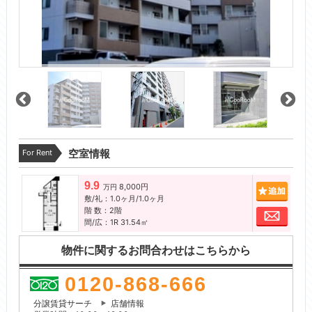
For Rent
空室情報
9.9
8,000円
追加
万円
敷/礼：1.0ヶ月/1.0ヶ月
階 数：2階
お問
間/広：1R 31.54㎡
物件に関するお問合わせはこちらから
0120-868-666
分譲賃貸サーチ
店舗情報