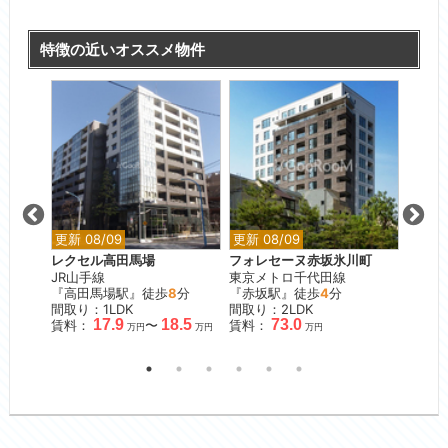
特徴の近いオススメ物件
更新 08/09
更新 08/09
更新 0
レクセル高田馬場
フォレセーヌ赤坂氷川町
ウィル
JR山手線
東京メトロ千代田線
東京メ
『高田馬場駅』徒歩
8
分
『赤坂駅』徒歩
4
分
『月島
間取り：1LDK
間取り：2LDK
間取り：
17.9
18.5
73.0
賃料：
〜
賃料：
賃料：
万円
万円
万円