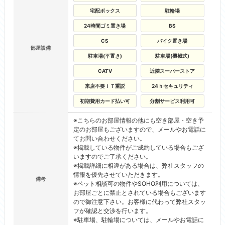
宅配ボックス
駐輪場
24時間ゴミ置き場
BS
CS
バイク置き場
部屋設備
駐車場(平置き)
駐車場(機械式)
CATV
近隣スーパーストア
来店不要ＩＴ重説
24ｈセキュリティ
初期費用カード払い可
分割サービス利用可
※こちらのお部屋情報の他にも空き部屋・空き予
定のお部屋もございますので、メールやお電話に
てお問い合わせください。
※掲載している物件がご成約している場合もござ
いますのでご了承ください。
※掲載詳細に相違がある場合は、弊社スタッフの
情報を優先させていただきます。
備考
※ペット相談可の物件やSOHO利用については、
お部屋ごとに禁止とされている場合もございます
ので御注意下さい。お客様に代わって弊社スタッ
フが確認と交渉を行います。
※駐車場、駐輪場については、メールやお電話に