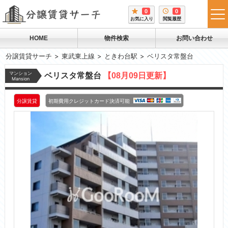
0
0
tog
お気に入り
閲覧履歴
me
HOME
物件検索
お問い合わせ
分譲賃貸サーチ
東武東上線
ときわ台駅
ベリスタ常盤台
マンション
ベリスタ常盤台
【08月09日更新】
Mansion
分譲賃貸
初期費用クレジットカード決済可能