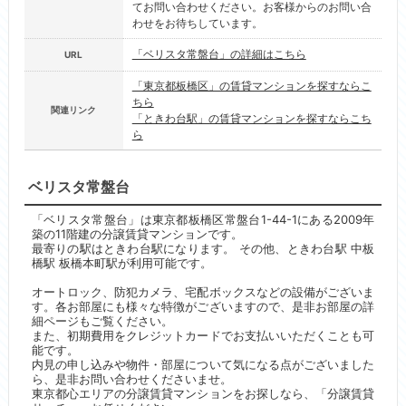
てお問い合わせください。お客様からのお問い合
わせをお待ちしています。
「ベリスタ常盤台」の詳細はこちら
URL
「東京都板橋区」の賃貸マンションを探すならこ
ちら
関連リンク
「ときわ台駅」の賃貸マンションを探すならこち
ら
ベリスタ常盤台
「ベリスタ常盤台」は東京都板橋区常盤台1-44-1にある2009年
築の11階建の分譲賃貸マンションです。
最寄りの駅はときわ台駅になります。 その他、ときわ台駅 中板
橋駅 板橋本町駅が利用可能です。
オートロック、防犯カメラ、宅配ボックスなどの設備がございま
す。各お部屋にも様々な特徴がございますので、是非お部屋の詳
細ページもご覧ください。
また、初期費用をクレジットカードでお支払いいただくことも可
能です。
内見の申し込みや物件・部屋について気になる点がございました
ら、是非お問い合わせくださいませ。
東京都心エリアの分譲賃貸マンションをお探しなら、「分譲賃貸