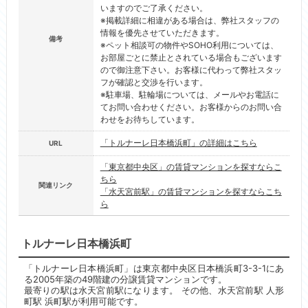
いますのでご了承ください。
※掲載詳細に相違がある場合は、弊社スタッフの
情報を優先させていただきます。
備考
※ペット相談可の物件やSOHO利用については、
お部屋ごとに禁止とされている場合もございます
ので御注意下さい。お客様に代わって弊社スタッ
フが確認と交渉を行います。
※駐車場、駐輪場については、メールやお電話に
てお問い合わせください。お客様からのお問い合
わせをお待ちしています。
「トルナーレ日本橋浜町」の詳細はこちら
URL
「東京都中央区」の賃貸マンションを探すならこ
ちら
関連リンク
「水天宮前駅」の賃貸マンションを探すならこち
ら
トルナーレ日本橋浜町
「トルナーレ日本橋浜町」は東京都中央区日本橋浜町3-3-1にあ
る2005年築の49階建の分譲賃貸マンションです。
最寄りの駅は水天宮前駅になります。 その他、水天宮前駅 人形
町駅 浜町駅が利用可能です。