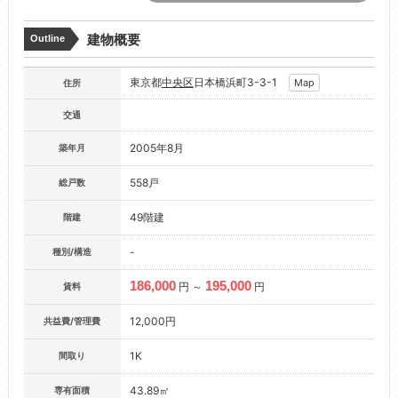
建物概要
Outline
東京都
中央区
日本橋浜町3-3-1
Map
住所
交通
2005年8月
築年月
558戸
総戸数
49階建
階建
-
種別/構造
186,000
195,000
円 ～
円
賃料
12,000円
共益費/管理費
1K
間取り
43.89㎡
専有面積