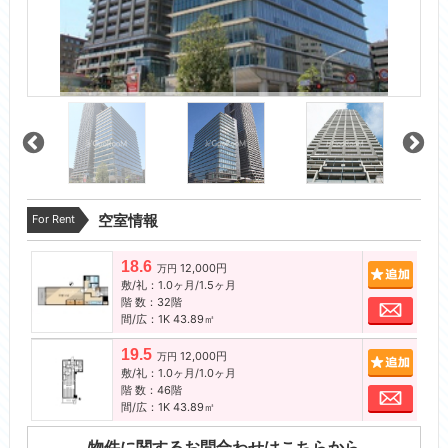
For Rent
空室情報
18.6
12,000円
追加
万円
敷/礼：1.0ヶ月/1.5ヶ月
階 数：32階
お問
間/広：1K 43.89㎡
19.5
12,000円
追加
万円
敷/礼：1.0ヶ月/1.0ヶ月
階 数：46階
お問
間/広：1K 43.89㎡
物件に関するお問合わせはこちらから