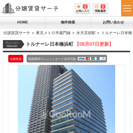
0
0
tog
お気に入り
閲覧履歴
me
HOME
物件検索
お問い合わせ
分譲賃貸サーチ
東京メトロ半蔵門線
水天宮前駅
トルナーレ日本橋
マンション
トルナーレ日本橋浜町
【08月07日更新】
Mansion
分譲賃貸
初期費用クレジットカード決済可能