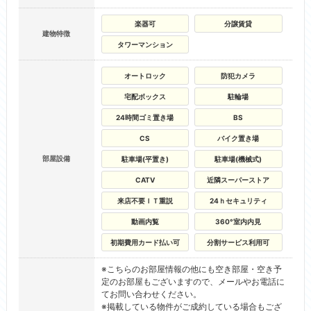
楽器可
分譲賃貸
建物特徴
タワーマンション
オートロック
防犯カメラ
宅配ボックス
駐輪場
24時間ゴミ置き場
BS
CS
バイク置き場
部屋設備
駐車場(平置き)
駐車場(機械式)
CATV
近隣スーパーストア
来店不要ＩＴ重説
24ｈセキュリティ
動画内覧
360°室内内見
初期費用カード払い可
分割サービス利用可
※こちらのお部屋情報の他にも空き部屋・空き予
定のお部屋もございますので、メールやお電話に
てお問い合わせください。
※掲載している物件がご成約している場合もござ