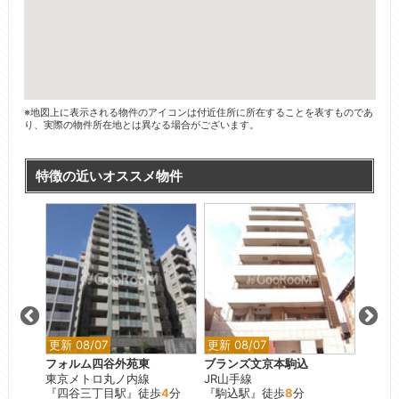
※地図上に表示される物件のアイコンは付近住所に所在することを表すものであ
り、実際の物件所在地とは異なる場合がございます。
特徴の近いオススメ物件
更新 08/07
更新 08/07
更新 0
フォルム四谷外苑東
ブランズ文京本駒込
マイヨ
東京メトロ丸ノ内線
JR山手線
東急東
『四谷三丁目駅』徒歩
4
分
『駒込駅』徒歩
8
分
『代官