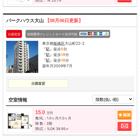
間/広：1K 20.7㎡
パークハウス大山
【08月06日更新】
分譲賃貸
初期費用クレジットカード決済可能
東京都
板橋区
大山町22-2
『
駅
』徒歩
5
分
『
駅
』徒歩
18
分
『
駅
』徒歩
16
分
築年月2009年7月
分譲賃貸
空室情報
15.0
追加
万円
敷/礼：1.0ヶ月/1.0ヶ月
階 数：2階
お問
間/広：1LDK 39.95㎡