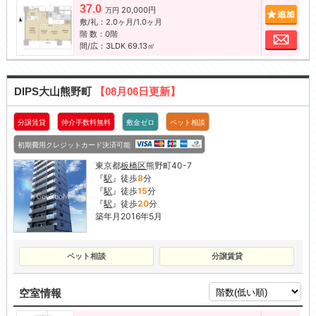
37.0
20,000円
追加
万円
敷/礼：2.0ヶ月/1.0ヶ月
階 数：0階
お問
間/広：3LDK 69.13㎡
DIPS大山熊野町
【08月06日更新】
分譲賃貸
仲介手数料無料
敷金ゼロ
ペット相談
初期費用クレジットカード決済可能
東京都
板橋区
熊野町40-7
『
駅
』徒歩
8
分
『
駅
』徒歩
15
分
『
駅
』徒歩
20
分
築年月2016年5月
ペット相談
分譲賃貸
空室情報