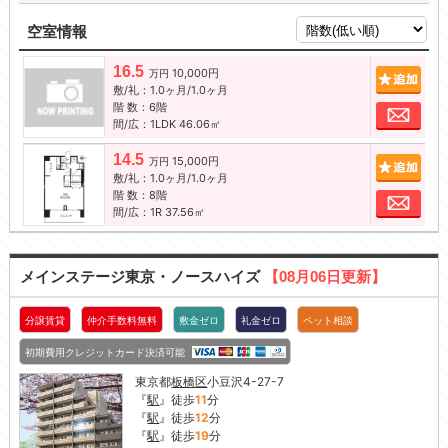
空室情報
16.5
10,000円
追加
万円
敷/礼：1.0ヶ月/1.0ヶ月
階 数：6階
お問
間/広：1LDK 46.06㎡
14.5
15,000円
追加
万円
敷/礼：1.0ヶ月/1.0ヶ月
階 数：8階
お問
間/広：1R 37.56㎡
メインステージ東京・ノースハイズ
【08月06日更新】
分譲賃貸
仲介手数料無料
敷金ゼロ
礼金ゼロ
ペット相談
初期費用クレジットカード決済可能
東京都
板橋区
小豆沢4-27-7
『
駅
』徒歩
11
分
『
駅
』徒歩
12
分
『
駅
』徒歩
19
分