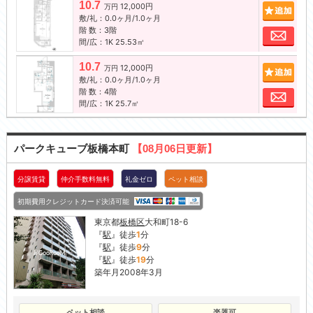
10.7
12,000円
追加
万円
敷/礼：0.0ヶ月/1.0ヶ月
階 数：3階
お問
間/広：1K 25.53㎡
10.7
12,000円
追加
万円
敷/礼：0.0ヶ月/1.0ヶ月
階 数：4階
お問
間/広：1K 25.7㎡
パークキューブ板橋本町
【08月06日更新】
分譲賃貸
仲介手数料無料
礼金ゼロ
ペット相談
初期費用クレジットカード決済可能
東京都
板橋区
大和町18-6
『
駅
』徒歩
1
分
『
駅
』徒歩
9
分
『
駅
』徒歩
19
分
築年月2008年3月
ペット相談
楽器可