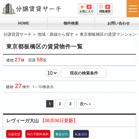
0
0
tog
お気に入り
閲覧履歴
me
HOME
物件検索
お問い合わせ
分譲賃貸サーチ
地域・路線から探す
東京都板橋区の賃貸マンション
東京都板橋区の賃貸物件一覧
27
58
建物
棟 部屋
室
現在の検索条件
27
建物
棟中 1～10棟表示
1
2
3
次へ »
レヴィーガ大山
【08月06日更新】
分譲賃貸
仲介手数料無料
敷金ゼロ
礼金ゼロ