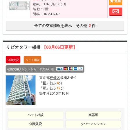
敷/礼：1.0ヶ月/0.0ヶ月
階 数：3階
お問
間/広：1K 23.63㎡
全ての空室情報を表示 その他
件
2
リビオタワー板橋
【08月06日更新】
分譲賃貸
ペット相談
初期費用クレジットカード決済可能
東京都
板橋区
板橋3-5-1
『
駅
』徒歩
4
分
『
駅
』徒歩
12
分
築年月2010年10月
ペット相談
楽器可
分譲賃貸
タワーマンション