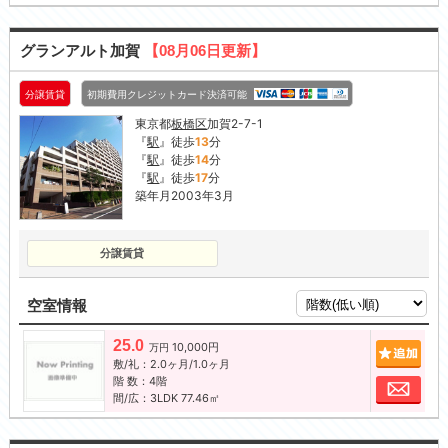
グランアルト加賀
【08月06日更新】
分譲賃貸
初期費用クレジットカード決済可能
東京都
板橋区
加賀2-7-1
『
駅
』徒歩
13
分
『
駅
』徒歩
14
分
『
駅
』徒歩
17
分
築年月2003年3月
分譲賃貸
空室情報
25.0
10,000円
追加
万円
敷/礼：2.0ヶ月/1.0ヶ月
階 数：4階
お問
間/広：3LDK 77.46㎡