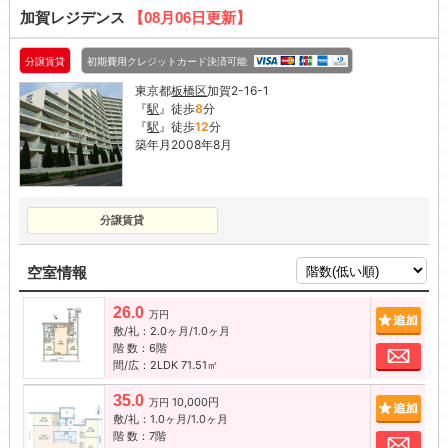
加賀レジデンス
【08月06日更新】
分譲賃貸
初期費用クレジットカード決済可能
東京都
板橋区
加賀2-16-1
『
駅
』徒歩
8
分
『
駅
』徒歩
12
分
築年月2008年8月
分譲賃貸
空室情報
26.0
追加
万円
敷/礼：2.0ヶ月/1.0ヶ月
階 数：6階
お問
間/広：2LDK 71.51㎡
35.0
10,000円
追加
万円
敷/礼：1.0ヶ月/1.0ヶ月
階 数：7階
お問