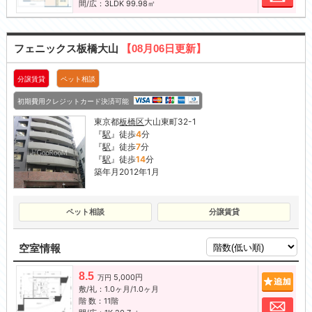
間/広：3LDK 99.98㎡
フェニックス板橋大山
【08月06日更新】
分譲賃貸
ペット相談
初期費用クレジットカード決済可能
東京都
板橋区
大山東町32-1
『
駅
』徒歩
4
分
『
駅
』徒歩
7
分
『
駅
』徒歩
14
分
築年月2012年1月
ペット相談
分譲賃貸
空室情報
8.5
5,000円
追加
万円
敷/礼：1.0ヶ月/1.0ヶ月
階 数：11階
お問