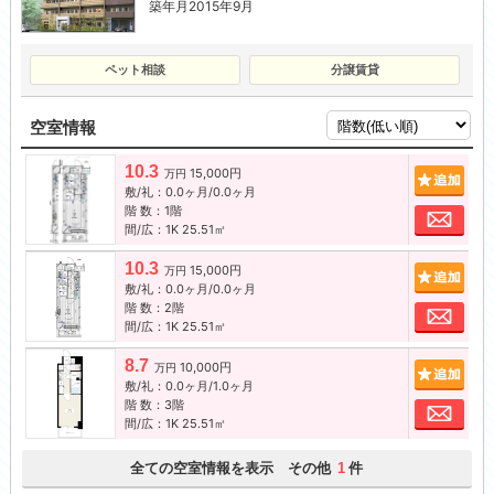
築年月2015年9月
ペット相談
分譲賃貸
空室情報
10.3
15,000円
追加
万円
敷/礼：0.0ヶ月/0.0ヶ月
階 数：1階
お問
間/広：1K 25.51㎡
10.3
15,000円
追加
万円
敷/礼：0.0ヶ月/0.0ヶ月
階 数：2階
お問
間/広：1K 25.51㎡
8.7
10,000円
追加
万円
敷/礼：0.0ヶ月/1.0ヶ月
階 数：3階
お問
間/広：1K 25.51㎡
全ての空室情報を表示 その他
件
1