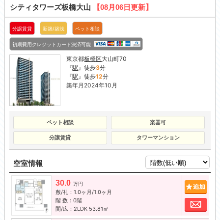
シティタワーズ板橋大山
【08月06日更新】
分譲賃貸
新築/築浅
ペット相談
初期費用クレジットカード決済可能
東京都
板橋区
大山町70
『
駅
』徒歩
3
分
『
駅
』徒歩
12
分
築年月2024年10月
ペット相談
楽器可
分譲賃貸
タワーマンション
空室情報
30.0
追加
万円
敷/礼：1.0ヶ月/1.0ヶ月
階 数：0階
お問
間/広：2LDK 53.81㎡