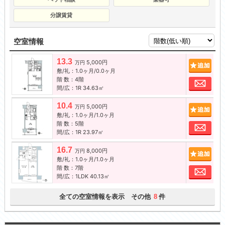
分譲賃貸
空室情報
13.3
5,000円
追加
万円
敷/礼：1.0ヶ月/0.0ヶ月
階 数：4階
お問
間/広：1R 34.63㎡
10.4
5,000円
追加
万円
敷/礼：1.0ヶ月/1.0ヶ月
階 数：5階
お問
間/広：1R 23.97㎡
16.7
8,000円
追加
万円
敷/礼：1.0ヶ月/1.0ヶ月
階 数：7階
お問
間/広：1LDK 40.13㎡
全ての空室情報を表示 その他
件
8