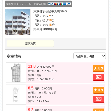
初期費用クレジットカード決済可能
東京都
板橋区
中丸町59-5
『
駅
』徒歩
7
分
『
駅
』徒歩
18
分
『
駅
』徒歩
18
分
築年月2008年2月
分譲賃貸
空室情報
11.8
10,000円
追加
万円
敷/礼：0.0ヶ月/1.0ヶ月
階 数：1階
お問
間/広：1LDK 38.81㎡
8.5
10,000円
追加
万円
敷/礼：1.0ヶ月/1.0ヶ月
階 数：2階
お問
間/広：1K 24.5㎡
9.3
10,000円
追加
万円