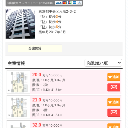
初期費用クレジットカード決済可能
東京都
中央区
入船2-3-2
『
駅
』徒歩
3
分
『
駅
』徒歩
4
分
『
駅
』徒歩
5
分
築年月2017年3月
分譲賃貸
空室情報
20.0
10,000円
追加
万円
敷/礼：1.0ヶ月/1.0ヶ月
階 数：2階
お問
間/広：1LDK 41.31㎡
21.0
10,000円
追加
万円
敷/礼：1.0ヶ月/1.0ヶ月
階 数：7階
お問
間/広：1LDK 41.34㎡
32.0
10,000円
追加
万円