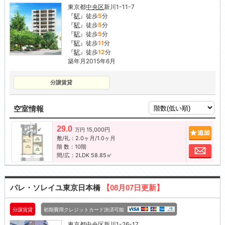
東京都
中央区
新川1-11-7
『
駅
』徒歩
5
分
『
駅
』徒歩
5
分
『
駅
』徒歩
5
分
『
駅
』徒歩
11
分
『
駅
』徒歩
12
分
築年月2015年6月
分譲賃貸
空室情報
29.0
15,000円
追加
万円
敷/礼：2.0ヶ月/1.0ヶ月
階 数：10階
お問
間/広：2LDK 58.85㎡
パレ・ソレイユ東京日本橋
【08月07日更新】
分譲賃貸
初期費用クレジットカード決済可能
東京都
中央区
新川1-26-17