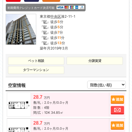
初期費用クレジットカード決済可能
東京都
中央区
湊2-11-1
『
駅
』徒歩
5
分
『
駅
』徒歩
5
分
『
駅
』徒歩
7
分
『
駅
』徒歩
11
分
『
駅
』徒歩
13
分
築年月2019年3月
ペット相談
分譲賃貸
タワーマンション
空室情報
28.7
追加
万円
敷/礼：2.0ヶ月/0.0ヶ月
階 数：4階
お問
間/広：1DK 34.85㎡
28.7
追加
万円
敷/礼：2.0ヶ月/0.0ヶ月