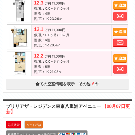
12.3
11,000円
追加
万円
敷/礼：0.0ヶ月/1.0ヶ月
階 数：4階
お問
間/広：1K 23.26㎡
12.1
11,000円
追加
万円
敷/礼：0.0ヶ月/1.0ヶ月
階 数：6階
お問
間/広：1R 20.4㎡
12.2
11,000円
追加
万円
敷/礼：0.0ヶ月/1.0ヶ月
階 数：6階
お問
間/広：1K 21.08㎡
全ての空室情報を表示 その他
件
6
ブリリアザ・レジデンス東京八重洲アベニュー
【08月07日更
新】
分譲賃貸
ペット相談
初期費用クレジットカード決済可能