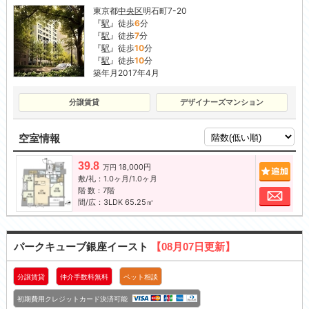
東京都
中央区
明石町7-20
『
駅
』徒歩
6
分
『
駅
』徒歩
7
分
『
駅
』徒歩
10
分
『
駅
』徒歩
10
分
築年月2017年4月
分譲賃貸
デザイナーズマンション
空室情報
39.8
18,000円
追加
万円
敷/礼：1.0ヶ月/1.0ヶ月
階 数：7階
お問
間/広：3LDK 65.25㎡
パークキューブ銀座イースト
【08月07日更新】
分譲賃貸
仲介手数料無料
ペット相談
初期費用クレジットカード決済可能