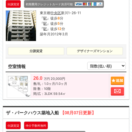
分譲賃貸
初期費用クレジットカード決済可能
東京都
中央区
新川1-26-11
『
駅
』徒歩
8
分
『
駅
』徒歩
5
分
『
駅
』徒歩
12
分
築年月2012年3月
分譲賃貸
デザイナーズマンション
空室情報
26.0
20,000円
追加
万円
敷/礼：1.0ヶ月/1.0ヶ月
階 数：10階
お問
間/広：3LDK 59.54㎡
ザ・パークハウス築地入船
【08月07日更新】
分譲賃貸
仲介手数料無料