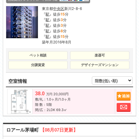
東京都
中央区
新川2-8-6
『
駅
』徒歩
15
分
『
駅
』徒歩
3
分
『
駅
』徒歩
3
分
『
駅
』徒歩
8
分
『
駅
』徒歩
15
分
築年月2016年8月
ペット相談
楽器可
分譲賃貸
デザイナーズマンション
空室情報
38.0
20,000円
追加
万円
敷/礼：1.0ヶ月/1.0ヶ月
階 数：5階
お問
間/広：2LDK 69.3㎡
ロアール茅場町
【08月07日更新】