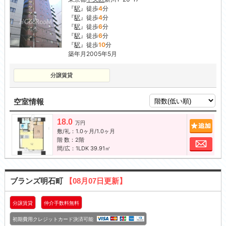
『
駅
』徒歩
4
分
『
駅
』徒歩
4
分
『
駅
』徒歩
6
分
『
駅
』徒歩
6
分
『
駅
』徒歩
10
分
築年月2005年5月
分譲賃貸
空室情報
18.0
追加
万円
敷/礼：1.0ヶ月/1.0ヶ月
階 数：2階
お問
間/広：1LDK 39.91㎡
ブランズ明石町
【08月07日更新】
分譲賃貸
仲介手数料無料
初期費用クレジットカード決済可能