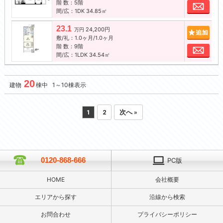
階 数：5階
お問
間/広：1DK 34.85㎡
23.1
24,200円
追加
万円
敷/礼：1.0ヶ月/1.0ヶ月
階 数：9階
お問
間/広：1LDK 34.54㎡
20
建物
棟中 1～10棟表示
1
2
次へ »
0120-868-666
PC版
HOME
会社概要
エリアから探す
沿線から検索
お問合わせ
プライバシーポリシー