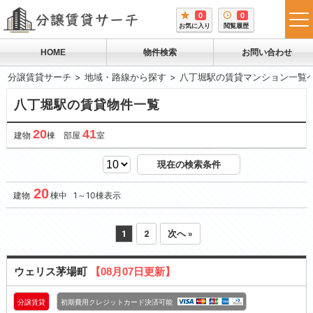
0
0
tog
お気に入り
閲覧履歴
me
HOME
物件検索
お問い合わせ
分譲賃貸サーチ
地域・路線から探す
八丁堀駅の賃貸マンション一覧
八丁堀駅の賃貸物件一覧
20
41
建物
棟 部屋
室
現在の検索条件
20
建物
棟中 1～10棟表示
1
2
次へ »
ウェリス茅場町
【08月07日更新】
分譲賃貸
初期費用クレジットカード決済可能