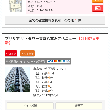
敷/礼：1.0ヶ月/1.0ヶ月
階 数：10階
お問
間/広：2LDK 58.24㎡
全ての空室情報を表示 その他
件
1
ブリリア ザ・タワー東京八重洲アベニュー
【08月07日更
新】
分譲賃貸
ペット相談
初期費用クレジットカード決済可能
東京都
中央区
新川2-10-1
『
駅
』徒歩
16
分
『
駅
』徒歩
4
分
『
駅
』徒歩
1
分
『
駅
』徒歩
9
分
『
駅
』徒歩
9
分
築年月2017年10月
ペット相談
楽器可