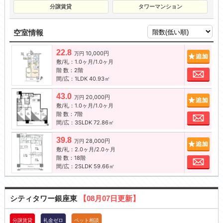
分譲賃貸
タワーマンション
空室情報
22.8
10,000円
追加
万円
敷/礼：1.0ヶ月/1.0ヶ月
階 数：2階
お問
間/広：1LDK 40.93㎡
43.0
20,000円
追加
万円
敷/礼：1.0ヶ月/1.0ヶ月
階 数：7階
お問
間/広：3SLDK 72.86㎡
39.8
28,000円
追加
万円
敷/礼：2.0ヶ月/2.0ヶ月
階 数：18階
お問
間/広：2SLDK 59.66㎡
シティタワー銀座東
【08月07日更新】
分譲賃貸
礼金ゼロ
ペット相談