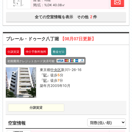
お問
間/広：1LDK 40.08㎡
全ての空室情報を表示 その他
件
2
プレール・ドゥーク八丁堀
【08月07日更新】
分譲賃貸
仲介手数料無料
敷金ゼロ
初期費用クレジットカード決済可能
東京都
中央区
新川1-26-16
『
駅
』徒歩
5
分
『
駅
』徒歩
7
分
築年月2005年10月
分譲賃貸
空室情報