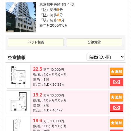
東京都
中央区
湊3-1-3
『
駅
』徒歩
5
分
『
駅
』徒歩
8
分
『
駅
』徒歩
18
分
築年月2005年6月
ペット相談
分譲賃貸
空室情報
22.5
10,000円
追加
万円
敷/礼：1.0ヶ月/1.0ヶ月
階 数：8階
お問
間/広：1LDK 50.25㎡
19.2
10,000円
追加
万円
敷/礼：1.0ヶ月/1.0ヶ月
階 数：9階
お問
間/広：1LDK 40.17㎡
19.6
10,000円
追加
万円
敷/礼：1.0ヶ月/1.0ヶ月
階 数：10階