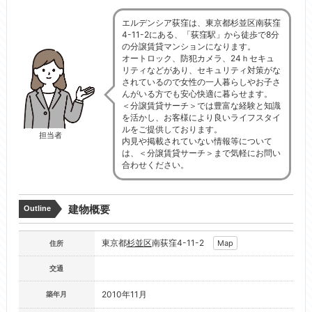
エルデンシア荻窪は、東京都杉並区南荻窪
4-11-2にある、「荻窪駅」から徒歩で8分
の分譲賃貸マンションになります。
オートロック、防犯カメラ、24ｈセキュ
リティなどがあり、セキュリティ対策がな
されているので女性の一人暮らしやお子さ
んがいる方でも安心快適に暮らせます。
＜分譲賃貸サーチ＞では豊富な経験と知識
を活かし、お客様により良いライフスタイ
ルをご提供しております。
担当者
内見や掲載されていない情報等について
は、＜分譲賃貸サーチ＞まで気軽にお問い
合わせください。
建物概要
Outline
東京都
杉並区
南荻窪4-11-2
Map
住所
交通
2010年11月
築年月