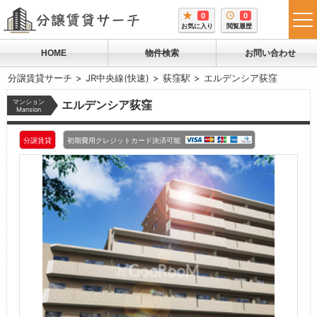
0
0
tog
お気に入り
閲覧履歴
me
HOME
物件検索
お問い合わせ
分譲賃貸サーチ
JR中央線(快速)
荻窪駅
エルデンシア荻窪
マンション
エルデンシア荻窪
Mansion
分譲賃貸
初期費用クレジットカード決済可能