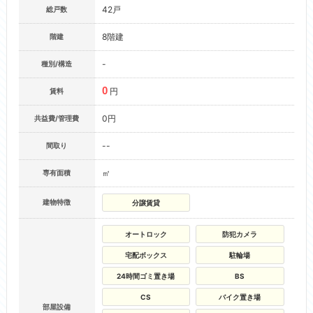
42戸
総戸数
8階建
階建
-
種別/構造
0
円
賃料
0円
共益費/管理費
--
間取り
㎡
専有面積
建物特徴
分譲賃貸
オートロック
防犯カメラ
宅配ボックス
駐輪場
24時間ゴミ置き場
BS
CS
バイク置き場
部屋設備