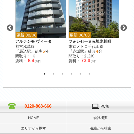
更新 08/08
更新 08/08
更新 0
アルテシモ ヴィータ
フォレセーヌ赤坂氷川町
ウィル
都営浅草線
東京メトロ千代田線
東京メ
『馬込駅』徒歩
5
分
『赤坂駅』徒歩
4
分
『月島
間取り：1K
間取り：2LDK
間取り：
8.4
73.0
賃料：
賃料：
賃料：
万円
万円
0120-868-666
PC版
HOME
会社概要
エリアから探す
沿線から検索