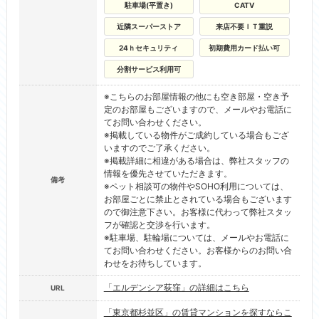
駐車場(平置き)
CATV
近隣スーパーストア
来店不要ＩＴ重説
24ｈセキュリティ
初期費用カード払い可
分割サービス利用可
※こちらのお部屋情報の他にも空き部屋・空き予
定のお部屋もございますので、メールやお電話に
てお問い合わせください。
※掲載している物件がご成約している場合もござ
いますのでご了承ください。
※掲載詳細に相違がある場合は、弊社スタッフの
情報を優先させていただきます。
備考
※ペット相談可の物件やSOHO利用については、
お部屋ごとに禁止とされている場合もございます
ので御注意下さい。お客様に代わって弊社スタッ
フが確認と交渉を行います。
※駐車場、駐輪場については、メールやお電話に
てお問い合わせください。お客様からのお問い合
わせをお待ちしています。
「エルデンシア荻窪」の詳細はこちら
URL
「東京都杉並区」の賃貸マンションを探すならこ