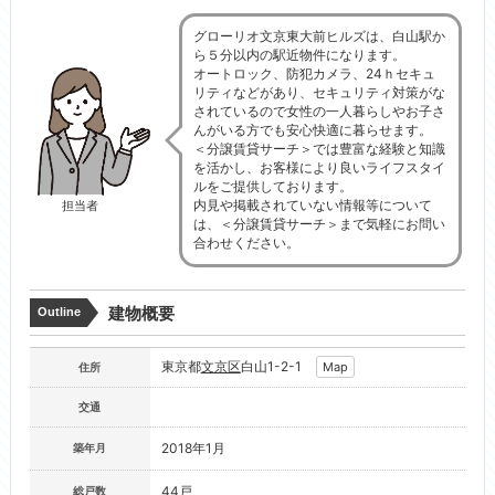
グローリオ文京東大前ヒルズは、白山駅か
ら５分以内の駅近物件になります。
オートロック、防犯カメラ、24ｈセキュ
リティなどがあり、セキュリティ対策がな
されているので女性の一人暮らしやお子さ
んがいる方でも安心快適に暮らせます。
＜分譲賃貸サーチ＞では豊富な経験と知識
を活かし、お客様により良いライフスタイ
ルをご提供しております。
内見や掲載されていない情報等について
担当者
は、＜分譲賃貸サーチ＞まで気軽にお問い
合わせください。
建物概要
Outline
東京都
文京区
白山1-2-1
Map
住所
交通
2018年1月
築年月
44戸
総戸数