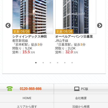
更新 08/08
更新 08/08
更新 0
シティインデックス神田
オーベルアーバンツ日暮里
ガーラ
都営新宿線
JR山手線
東急目
『岩本町駅』徒歩
3
分
『日暮里駅』徒歩
3
分
『不動
間取り：1LDK
間取り：2LDK
間取り
15.5
32.0
賃料：
賃料：
賃料：
万円
万円
0120-868-666
PC版
HOME
会社概要
エリアから探す
沿線から検索