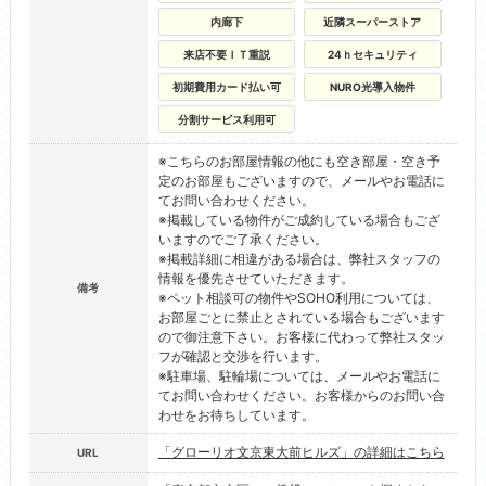
内廊下
近隣スーパーストア
来店不要ＩＴ重説
24ｈセキュリティ
初期費用カード払い可
NURO光導入物件
分割サービス利用可
※こちらのお部屋情報の他にも空き部屋・空き予
定のお部屋もございますので、メールやお電話に
てお問い合わせください。
※掲載している物件がご成約している場合もござ
いますのでご了承ください。
※掲載詳細に相違がある場合は、弊社スタッフの
情報を優先させていただきます。
備考
※ペット相談可の物件やSOHO利用については、
お部屋ごとに禁止とされている場合もございます
ので御注意下さい。お客様に代わって弊社スタッ
フが確認と交渉を行います。
※駐車場、駐輪場については、メールやお電話に
てお問い合わせください。お客様からのお問い合
わせをお待ちしています。
「グローリオ文京東大前ヒルズ」の詳細はこちら
URL