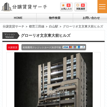
0
0
tog
お気に入り
閲覧履歴
me
HOME
物件検索
お問い合わせ
分譲賃貸サーチ
都営三田線
白山駅
グローリオ文京東大前ヒルズ
マンション
グローリオ文京東大前ヒルズ
Mansion
分譲賃貸
初期費用クレジットカード決済可能