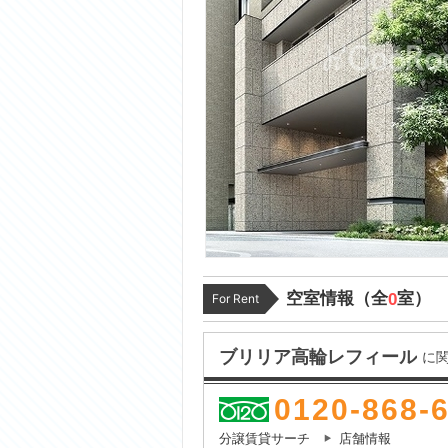
空室情報（全
室）
0
For Rent
ブリリア高輪レフィール
に
0120-868-
分譲賃貸サーチ
店舗情報