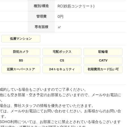
種別/構造
RC(鉄筋コンクリート)
管理費
0円
専有面積
㎡
低層マンション
防犯カメラ
宅配ボックス
駐輪場
BS
CS
CATV
近隣スーパーストア
24ｈセキュリティ
初期費用カード払い可
ご成約している場合もございますのでご了承ください。
の他にも空き部屋・空き予定のお部屋もございますので、メールやお電話に
い。
る場合は、弊社スタッフの情報を優先させていただきます。
いては、メールやお電話にてお問い合わせください。お客様からのお問い合
ます。
SOHO利用については、お部屋ごとに禁止とされている場合もございます