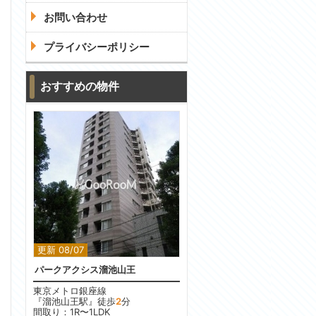
お問い合わせ
プライバシーポリシー
おすすめの物件
更新 08/07
パークアクシス溜池山王
東京メトロ銀座線
『溜池山王駅』徒歩
2
分
間取り：1R〜1LDK