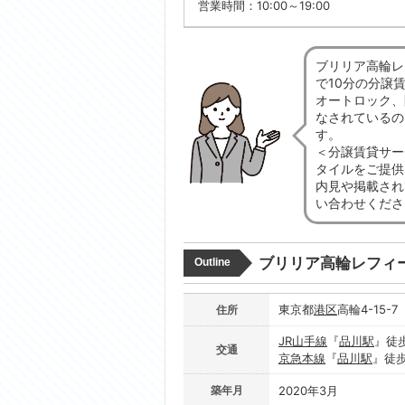
営業時間：10:00～19:00
ブリリア高輪レ
で10分の分譲
オートロック、
なされているの
す。
＜分譲賃貸サー
タイルをご提供
内見や掲載され
い合わせくださ
ブリリア高輪レフィ
Outline
東京都
港区
高輪4-15-7
住所
JR山手線
『
品川駅
』徒
交通
京急本線
『
品川駅
』徒
築年月
2020年3月