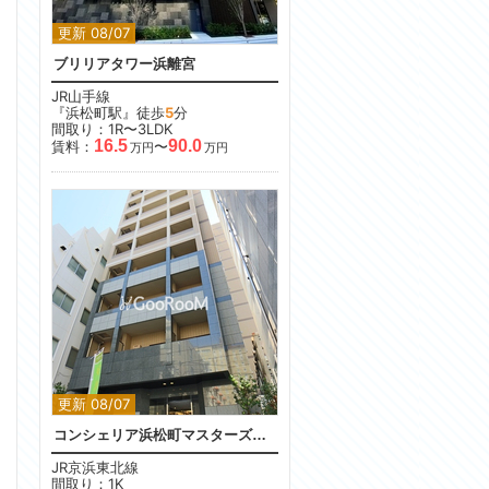
更新 08/07
ブリリアタワー浜離宮
JR山手線
『浜松町駅』徒歩
5
分
間取り：1R〜3LDK
16.5
90.0
賃料：
〜
万円
万円
更新 08/07
コンシェリア浜松町マスターズヴィラ
JR京浜東北線
間取り：1K