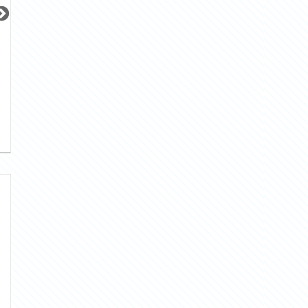
更新 08/07
更新 08/07
更新 08/07
ウィルローズ月島テラス
サンレイ広尾エクセレンテ
ブリリア早稲田
東京メトロ有楽町線
JR山手線
東京メトロ東西線
『月島駅』徒歩
3
分
『恵比寿駅』徒歩
14
分
『早稲田駅』徒歩
間取り：1SLDK
間取り：1LDK
間取り：3LDK
30.0
25.0
32.0
賃料：
賃料：
賃料：
万円
万円
万円