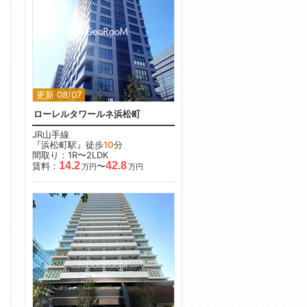
更新 08/07
ローレルタワールネ浜松町
JR山手線
『浜松町駅』徒歩
10
分
間取り：1R〜2LDK
14.2
42.8
賃料：
〜
万円
万円