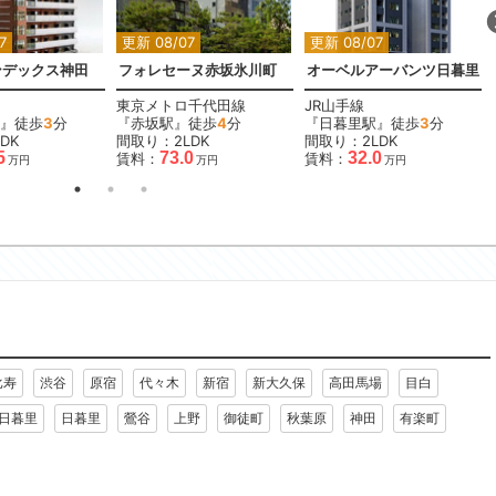
7
更新 08/07
更新 08/07
ンデックス神田
フォレセーヌ赤坂氷川町
オーベルアーバンツ日暮里
東京メトロ千代田線
JR山手線
』徒歩
3
分
『赤坂駅』徒歩
4
分
『日暮里駅』徒歩
3
分
DK
間取り：2LDK
間取り：2LDK
5
73.0
32.0
賃料：
賃料：
万円
万円
万円
比寿
渋谷
原宿
代々木
新宿
新大久保
高田馬場
目白
日暮里
日暮里
鶯谷
上野
御徒町
秋葉原
神田
有楽町