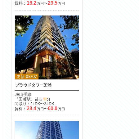
16.2
29.5
賃料：
〜
万円
万円
更新 08/07
プラウドタワー芝浦
JR山手線
『田町駅』徒歩
11
分
間取り：1LDK〜3LDK
28.4
60.0
賃料：
〜
万円
万円