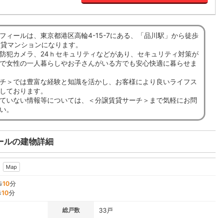
フィールは、東京都港区高輪4-15-7にある、「品川駅」から徒歩
賃貸マンションになります。
防犯カメラ、24ｈセキュリティなどがあり、セキュリティ対策が
で女性の一人暮らしやお子さんがいる方でも安心快適に暮らせま
チ＞では豊富な経験と知識を活かし、お客様により良いライフス
しております。
ていない情報等については、＜分譲賃貸サーチ＞まで気軽にお問
い。
ールの建物詳細
Map
歩
10
分
歩
10
分
総戸数
33戸