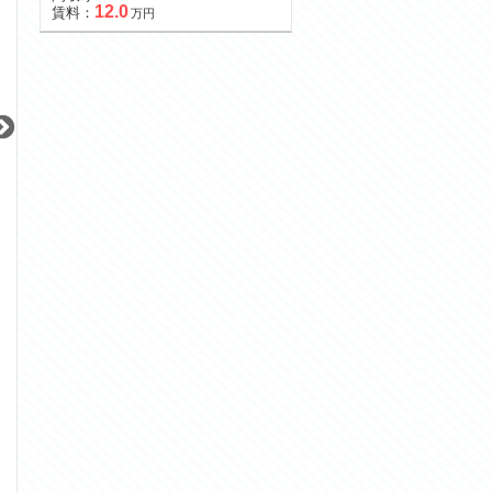
12.0
賃料：
万円
更新 08/07
更新 08/07
更新 08/07
ピアース南麻布
大崎ガーデンレジデンス
東京メトロ南北線
JR山手線
東京メトロ半蔵門
『白金高輪駅』徒歩
5
分
『大崎駅』徒歩
8
分
『半蔵門駅』徒歩
間取り：1K
間取り：1R〜3LDK
間取り：2LDK
12.5
14.0
13.9
54.9
51.0
賃料：
〜
賃料：
〜
賃料：
万円
万円
万円
万円
万円