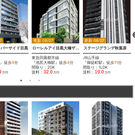
7
更新 08/07
更新 08/07
リバーサイド目黒
ローレルアイ目黒大橋ザ・テラス
ステージグランデ秋葉原
東急田園都市線
JR山手線
』徒歩
5
分
『池尻大橋駅』徒歩
4
分
『御徒町駅』徒歩
11
分
K
間取り：2DK
間取り：1LDK
9
32.0
19.0
賃料：
賃料：
万円
万円
万円