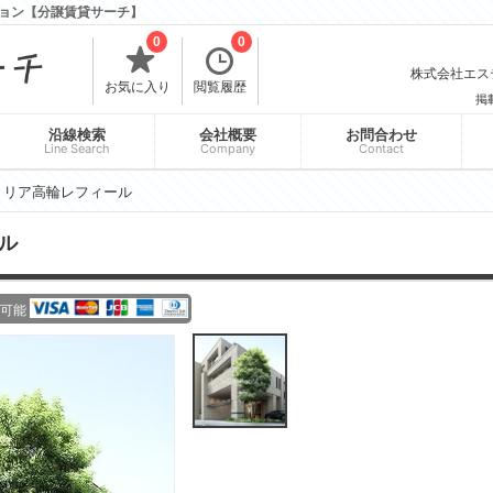
ョン【分譲賃貸サーチ】
0
0
株式会社エスティ
お気に入り
閲覧履歴
掲
沿線検索
会社概要
お問合わせ
Line Search
Company
Contact
リリア高輪レフィール
ル
可能