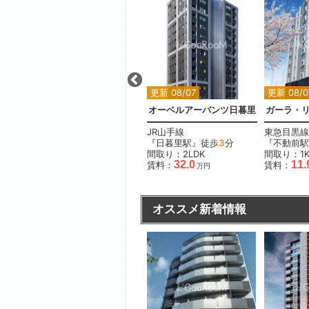
更新 08/07
更新 08/07
更新 08/0
シティハウス中目黒レジデンス
スカイコートルアナ御殿山
オーベルアーバンツ日暮里
ガーラ・
JR山手線
JR山手線
東急目黒線
分
『大崎駅』徒歩
12
分
『日暮里駅』徒歩
3
分
『不動前駅
間取り：1K
間取り：2LDK
間取り：1
12.5
12.7
32.0
11.
賃料：
〜
賃料：
賃料：
万円
万円
万円
オススメ新着情報