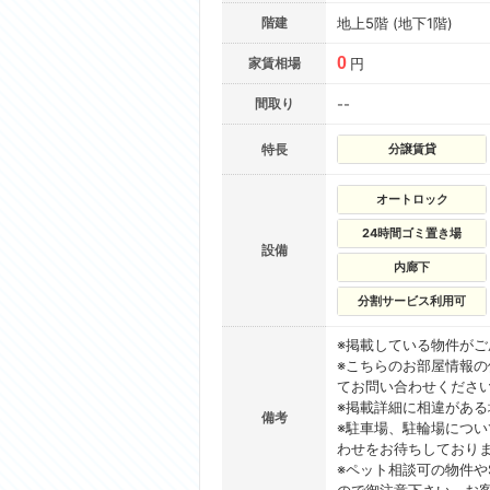
階建
地上5階 (地下1階)
0
家賃相場
円
間取り
--
特長
分譲賃貸
オートロック
24時間ゴミ置き場
設備
内廊下
分割サービス利用可
※掲載している物件が
※こちらのお部屋情報
てお問い合わせくださ
※掲載詳細に相違があ
備考
※駐車場、駐輪場につ
わせをお待ちしており
※ペット相談可の物件や