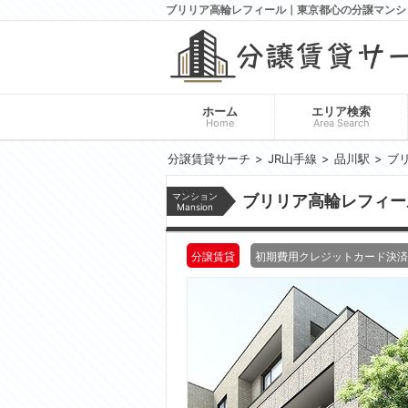
ブリリア高輪レフィール｜東京都心の分譲マンシ
ホーム
エリア検索
Home
Area Search
分譲賃貸サーチ
JR山手線
品川駅
ブ
マンション
ブリリア高輪レフィー
Mansion
分譲賃貸
初期費用クレジットカード決済