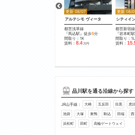
更新 08/07
更新 08/07
更新 08/0
ローレルアイ目黒大橋ザ・テラス
ステージグランデ秋葉原
アルテシモ ヴィータ
シティイ
JR山手線
都営浅草線
都営新宿線
分
『御徒町駅』徒歩
11
分
『馬込駅』徒歩
5
分
『岩本町駅
間取り：1LDK
間取り：1K
間取り：1L
19.0
8.4
15.
賃料：
賃料：
賃料：
万円
万円
品川駅を通る沿線から探す
JR山手線：
大崎
五反田
目黒
恵
池袋
大塚
巣鴨
駒込
田端
西
浜松町
田町
高輪ゲートウェイ