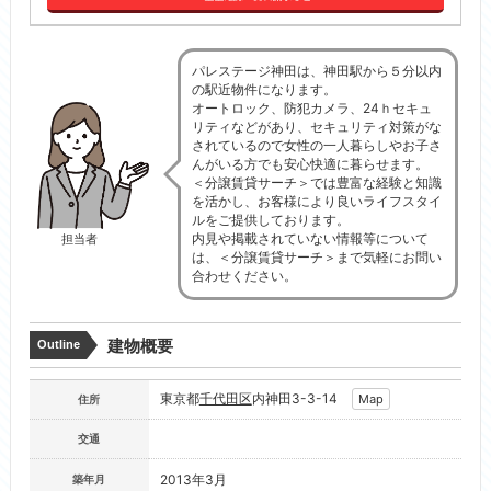
パレステージ神田は、神田駅から５分以内
の駅近物件になります。
オートロック、防犯カメラ、24ｈセキュ
リティなどがあり、セキュリティ対策がな
されているので女性の一人暮らしやお子さ
んがいる方でも安心快適に暮らせます。
＜分譲賃貸サーチ＞では豊富な経験と知識
を活かし、お客様により良いライフスタイ
ルをご提供しております。
内見や掲載されていない情報等について
担当者
は、＜分譲賃貸サーチ＞まで気軽にお問い
合わせください。
建物概要
Outline
東京都
千代田区
内神田3-3-14
Map
住所
交通
2013年3月
築年月