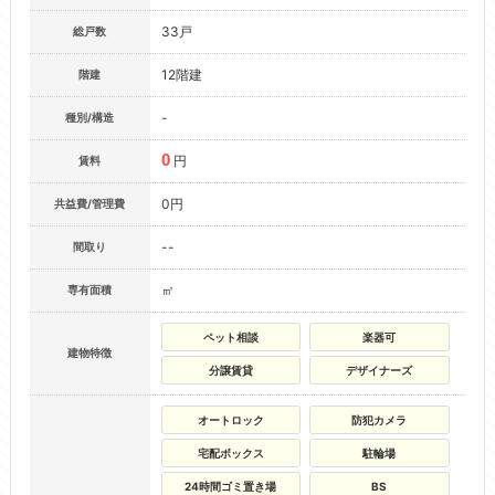
33戸
総戸数
12階建
階建
-
種別/構造
0
円
賃料
0円
共益費/管理費
--
間取り
㎡
専有面積
ペット相談
楽器可
建物特徴
分譲賃貸
デザイナーズ
オートロック
防犯カメラ
宅配ボックス
駐輪場
24時間ゴミ置き場
BS