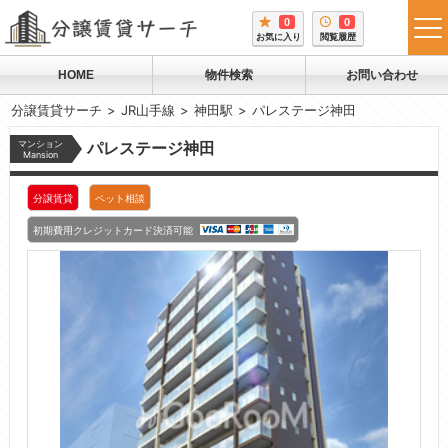
0
0
tog
お気に入り
閲覧履歴
me
HOME
物件検索
お問い合わせ
分譲賃貸サーチ
JR山手線
神田駅
パレステージ神田
マンション
パレステージ神田
Mansion
分譲賃貸
ペット相談
初期費用クレジットカード決済可能