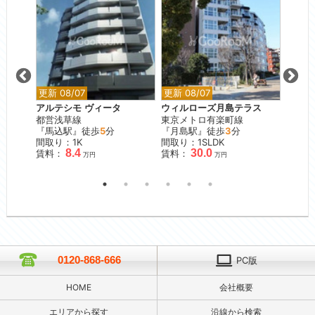
更新 08/07
更新 08/07
更新 0
アルテシモ ヴィータ
ウィルローズ月島テラス
ブリリ
都営浅草線
東京メトロ有楽町線
東京メ
『馬込駅』徒歩
5
分
『月島駅』徒歩
3
分
『早稲
間取り：1K
間取り：1SLDK
間取り
8.4
30.0
賃料：
賃料：
賃料：
万円
万円
0120-868-666
PC版
HOME
会社概要
エリアから探す
沿線から検索