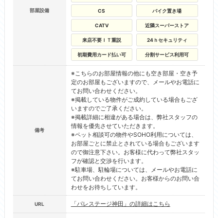
部屋設備
CS
バイク置き場
CATV
近隣スーパーストア
来店不要ＩＴ重説
24ｈセキュリティ
初期費用カード払い可
分割サービス利用可
※こちらのお部屋情報の他にも空き部屋・空き予
定のお部屋もございますので、メールやお電話に
てお問い合わせください。
※掲載している物件がご成約している場合もござ
いますのでご了承ください。
※掲載詳細に相違がある場合は、弊社スタッフの
情報を優先させていただきます。
備考
※ペット相談可の物件やSOHO利用については、
お部屋ごとに禁止とされている場合もございます
ので御注意下さい。お客様に代わって弊社スタッ
フが確認と交渉を行います。
※駐車場、駐輪場については、メールやお電話に
てお問い合わせください。お客様からのお問い合
わせをお待ちしています。
「パレステージ神田」の詳細はこちら
URL