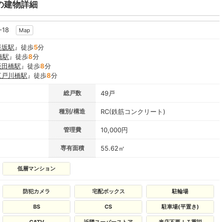
の建物詳細
-18
Map
楽坂駅
』徒歩
5
分
橋駅
』徒歩
8
分
飯田橋駅
』徒歩
8
分
江戸川橋駅
』徒歩
8
分
総戸数
49戸
種別/構造
RC(鉄筋コンクリート)
管理費
10,000円
専有面積
55.62㎡
低層マンション
防犯カメラ
宅配ボックス
駐輪場
BS
CS
駐車場(平置き)