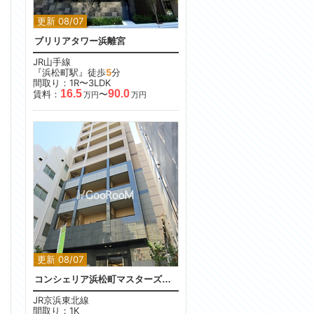
更新 08/07
ブリリアタワー浜離宮
JR山手線
『浜松町駅』徒歩
5
分
間取り：1R〜3LDK
16.5
90.0
賃料：
〜
万円
万円
更新 08/07
コンシェリア浜松町マスターズヴィラ
JR京浜東北線
間取り：1K