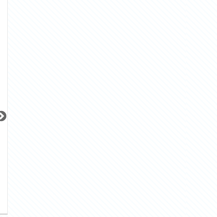
更新 08/07
更新 08/07
更新 08/07
ウィルローズ月島テラス
サンレイ広尾エクセレンテ
ブリリア早稲田
東京メトロ有楽町線
JR山手線
東京メトロ東西線
『月島駅』徒歩
3
分
『恵比寿駅』徒歩
14
分
『早稲田駅』徒歩
間取り：1SLDK
間取り：1LDK
間取り：3LDK
30.0
25.0
32.0
賃料：
賃料：
賃料：
万円
万円
万円