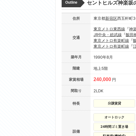
セントヒルズ神楽坂
Outline
東京都
新宿区
西五軒町3
住所
東京メトロ東西線
『
神
JR中央・総武線
『
飯田
交通
東京メトロ有楽町線
『
東京メトロ有楽町線
『
築年月
1990年8月
階建
地上5階
240,000
家賃相場
円
間取り
2LDK
特長
分譲賃貸
オートロック
24時間ゴミ置き場
設備