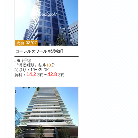
更新 08/07
ローレルタワールネ浜松町
JR山手線
『浜松町駅』徒歩
10
分
間取り：1R〜2LDK
14.2
42.8
賃料：
〜
万円
万円