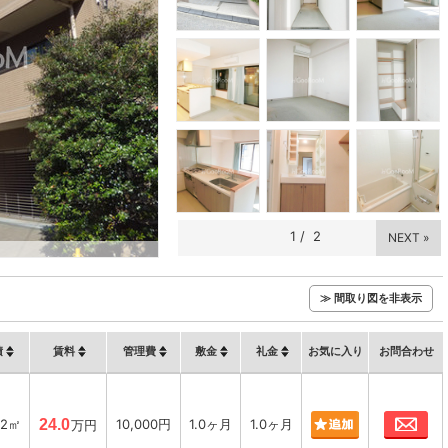
1
/
2
NEXT »
≫ 間取り図を非表示
積
賃料
管理費
敷金
礼金
お気に入り
お問合わせ
お
62㎡
24.0
10,000円
1.0ヶ月
1.0ヶ月
万円