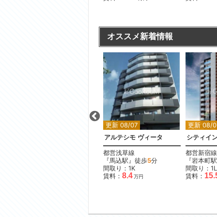
オススメ新着情報
更新 08/07
更新 08/07
更新 08/0
ローレルアイ目黒大橋ザ・テラス
ステージグランデ秋葉原
アルテシモ ヴィータ
シティイ
JR山手線
都営浅草線
都営新宿線
分
『御徒町駅』徒歩
11
分
『馬込駅』徒歩
5
分
『岩本町駅
間取り：1LDK
間取り：1K
間取り：1L
19.0
8.4
15.
賃料：
賃料：
賃料：
万円
万円