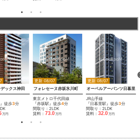
7
更新 08/07
更新 08/07
ンデックス神田
フォレセーヌ赤坂氷川町
オーベルアーバンツ日暮里
東京メトロ千代田線
JR山手線
』徒歩
3
分
『赤坂駅』徒歩
4
分
『日暮里駅』徒歩
3
分
DK
間取り：2LDK
間取り：2LDK
5
73.0
32.0
賃料：
賃料：
万円
万円
万円