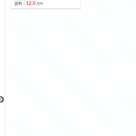
12.0
賃料：
万円
更新 08/07
更新 08/07
更新 08/07
PATH世田谷下馬
紀尾井町ガーデンタワー
御殿山トラストコ
東急東横線
東京メトロ有楽町線
JR山手線
『祐天寺駅』徒歩
7
分
『麹町駅』徒歩
2
分
間取り：1LDK〜4L
35.0
間取り：3LDK
間取り：2LDK
賃料：
〜
万円
41.8
77.0
賃料：
賃料：
万円
万円