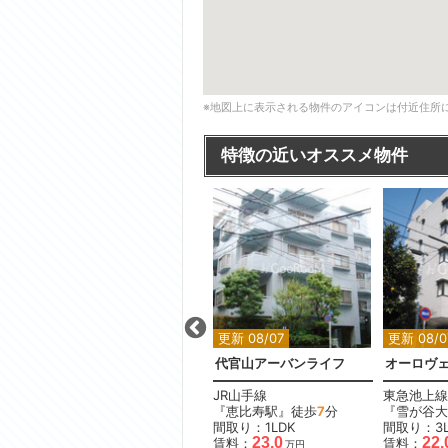
※地図上に表示される物件のアイコンは付近住所
特徴の近いオススメ物件
更新 08/07
更新 08/07
更新 08/0
小石川パークタワー
代官山アーバンライフ
オーロヴ
東京メトロ丸ノ内線
JR山手線
東急池上線
『茗荷谷駅』徒歩
9
分
『恵比寿駅』徒歩
7
分
『雪が谷大
間取り：3LDK
間取り：1LDK
間取り：3L
53.0
23.0
22.
賃料：
賃料：
賃料：
万円
万円