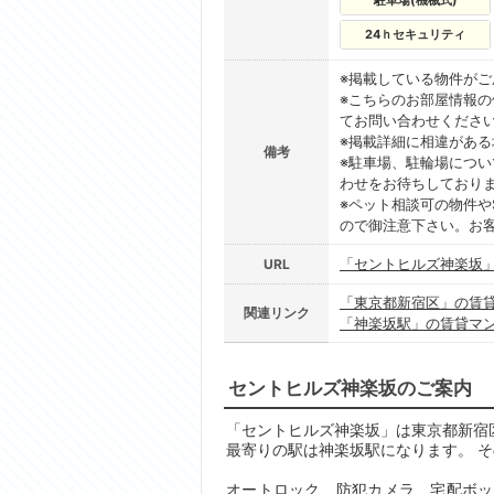
駐車場(機械式)
24ｈセキュリティ
※掲載している物件が
※こちらのお部屋情報
てお問い合わせくださ
※掲載詳細に相違があ
備考
※駐車場、駐輪場につ
わせをお待ちしており
※ペット相談可の物件や
ので御注意下さい。お
「セントヒルズ神楽坂
URL
「東京都新宿区」の賃
関連リンク
「神楽坂駅」の賃貸マ
セントヒルズ神楽坂のご案内
「セントヒルズ神楽坂」は東京都新宿区
最寄りの駅は神楽坂駅になります。 そ
オートロック、防犯カメラ、宅配ボッ