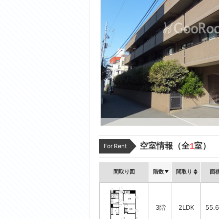
空室情報（全
室）
1
For Rent
間取り図
階数
間取り
面
3階
2LDK
55.