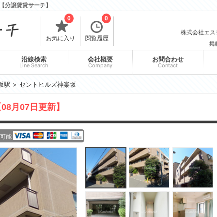
【分譲賃貸サーチ】
0
0
株式会社エスティ
お気に入り
閲覧履歴
掲
沿線検索
会社概要
お問合わせ
Line Search
Company
Contact
坂駅
セントヒルズ神楽坂
08月07日更新】
可能