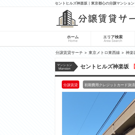
セントヒルズ神楽坂｜東京都心の分譲マンション
ホーム
エリア検索
Home
Area Search
分譲賃貸サーチ
東京メトロ東西線
神楽
マンション
セントヒルズ神楽坂
【
Mansion
分譲賃貸
初期費用クレジットカード決済