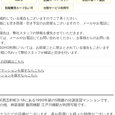
CATV
近隣スーパーストア
来店不要ＩＴ重説
初期費用カード払い可
分割サービス利用可
ご成約している場合もございますのでご了承ください。
の他にも空き部屋・空き予定のお部屋もございますので、メールやお電話に
い。
る場合は、弊社スタッフの情報を優先させていただきます。
いては、メールやお電話にてお問い合わせください。お客様からのお問い合
ます。
SOHO利用については、お部屋ごとに禁止とされている場合もございます
客様に代わって弊社スタッフが確認と交渉を行います。
」の詳細はこちら
貸マンションを探すならこちら
ンションを探すならこちら
西五軒町3-18にある1990年築の5階建の分譲賃貸マンションです。
の他、神楽坂駅 飯田橋駅 江戸川橋駅が利用可能です。
クスなどの設備がございます。各お部屋にも様々な特徴がございます