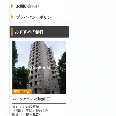
お問い合わせ
プライバシーポリシー
おすすめの物件
更新 08/07
パークアクシス溜池山王
東京メトロ銀座線
『溜池山王駅』徒歩
2
分
間取り：1R〜1LDK