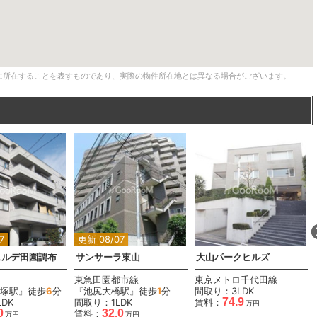
に所在することを表すものであり、実際の物件所在地とは異なる場合がございます。
7
更新 08/07
ェルデ田園調布
サンサーラ東山
大山パークヒルズ
東急田園都市線
東京メトロ千代田線
塚駅』徒歩
6
分
『池尻大橋駅』徒歩
1
分
間取り：3LDK
74.9
DK
間取り：1LDK
賃料：
万円
0
32.0
賃料：
万円
万円