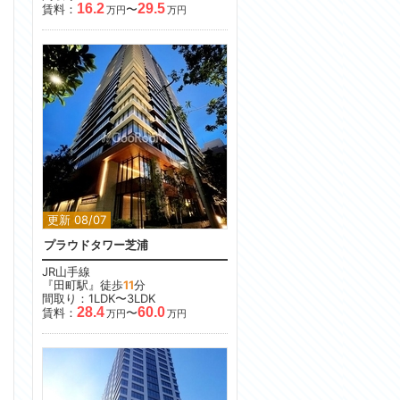
16.2
29.5
賃料：
〜
万円
万円
更新 08/07
プラウドタワー芝浦
JR山手線
『田町駅』徒歩
11
分
間取り：1LDK〜3LDK
28.4
60.0
賃料：
〜
万円
万円