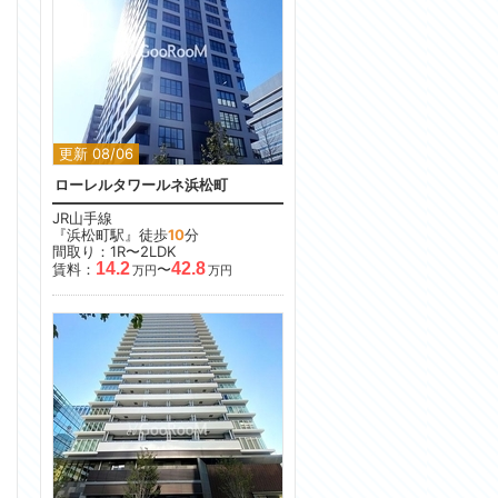
更新 08/06
ローレルタワールネ浜松町
JR山手線
『浜松町駅』徒歩
10
分
間取り：1R〜2LDK
14.2
42.8
賃料：
〜
万円
万円