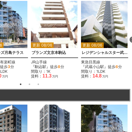
6
更新 08/06
更新 08/06
ーズ月島テラス
ブランズ文京本駒込
レジデンシャルスター武蔵小山
有楽町線
JR山手線
東急目黒線
徒歩
3
分
『駒込駅』徒歩
8
分
『武蔵小山駅』徒歩
6
分
LDK
間取り：1K
間取り：1LDK
0
11.3
14.8
賃料：
賃料：
万円
万円
万円