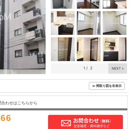
1
/
2
NEXT »
≫ 間取り図を非表示
問合わせはこちらから
666