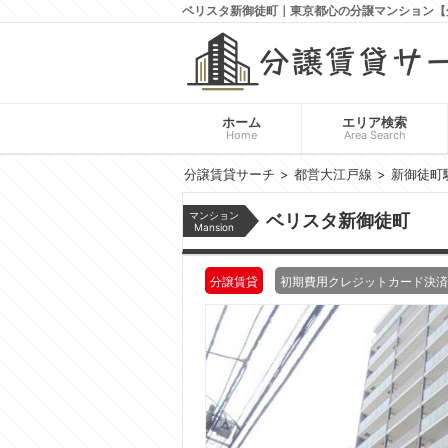
ベリスタ新御徒町｜東京都心の分譲マンション【
ホーム
エリア検索
Home
Area Search
分譲賃貸サーチ
都営大江戸線
新御徒町
マンション
ベリスタ新御徒町
Mansion
分譲賃貸
初期費用クレジットカード決済