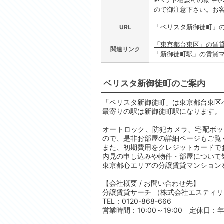
※ペット相談可の物件や
ので御注意下さい。お
「ベリスタ新御徒町」
URL
「東京都台東区」の賃
関連リンク
「新御徒町駅」の賃貸
ベリスタ新御徒町のご案内
「ベリスタ新御徒町」は東京都台東区小島
最寄りの駅は新御徒町駅になります。 
オートロック、防犯カメラ、宅配ボッ
ので、是非お部屋の詳細ページもご覧
また、初期費用をクレジットカードで
内見の申し込みや物件・部屋について
東京都心エリアの分譲賃貸マンション
【会社概要 / お問い合わせ先】
分譲賃貸サーチ （株式会社エスティ
TEL：0120-868-666
営業時間：10:00～19:00 定休日：