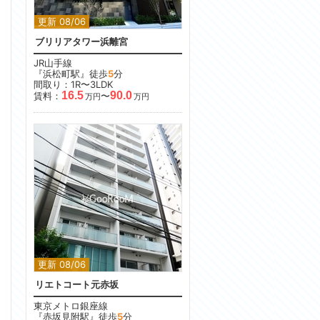
更新 08/06
ブリリアタワー浜離宮
JR山手線
『浜松町駅』徒歩
5
分
間取り：1R〜3LDK
16.5
90.0
賃料：
〜
万円
万円
更新 08/06
リエトコート元赤坂
東京メトロ銀座線
『赤坂見附駅』徒歩
5
分