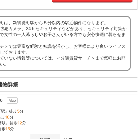
町は、新御徒町駅から５分以内の駅近物件になります。
防犯カメラ、24ｈセキュリティなどがあり、セキュリティ対策が
で女性の一人暮らしやお子さんがいる方でも安心快適に暮らせま
チ＞では豊富な経験と知識を活かし、お客様により良いライフス
しております。
ていない情報等については、＜分譲賃貸サーチ＞まで気軽にお問
い。
建物詳細
10
Map
町駅
』徒歩
5
分
徒歩
10
分
橋駅
』徒歩
12
分
徒歩
15
分