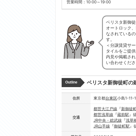
営業時間：10:00～19:00
ベリスタ新御徒
オートロック、
なされているの
す。
＜分譲賃貸サー
タイルをご提供
内見や掲載され
い合わせくださ
ベリスタ新御徒町の
Outline
東京都
台東区
小島1-11-
住所
都営大江戸線
『
新御徒
都営浅草線
『
蔵前駅
』
交通
JR中央・総武線
『
浅草
JR山手線
『
御徒町駅
』