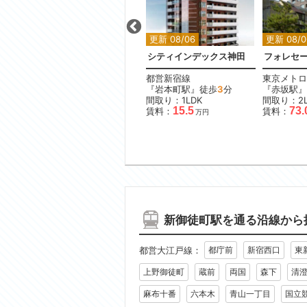
更新 08/06
更新 08/06
更新 08/0
葉原
リルシア東京イースト3
シティインデックス神田
フォレセ
京成本線
都営新宿線
東京メトロ
分
『青砥駅』徒歩
7
分
『岩本町駅』徒歩
3
分
『赤坂駅』
間取り：1K
間取り：1LDK
間取り：2L
11.0
11.6
15.5
73.
賃料：
〜
賃料：
賃料：
万円
万円
万円
新御徒町駅を通る沿線から
都営大江戸線：
都庁前
新宿西口
東
上野御徒町
蔵前
両国
森下
清
麻布十番
六本木
青山一丁目
国立