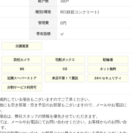
総戸数
39戸
種別/構造
RC(鉄筋コンクリート)
管理費
0円
専有面積
㎡
分譲賃貸
防犯カメラ
宅配ボックス
駐輪場
BS
CS
ネット無料
近隣スーパーストア
来店不要ＩＴ重説
24ｈセキュリティ
分割サービス利用可
ご成約している場合もございますのでご了承ください。
の他にも空き部屋・空き予定のお部屋もございますので、メールやお電話に
い。
る場合は、弊社スタッフの情報を優先させていただきます。
いては、メールやお電話にてお問い合わせください。お客様からのお問い合
ます。