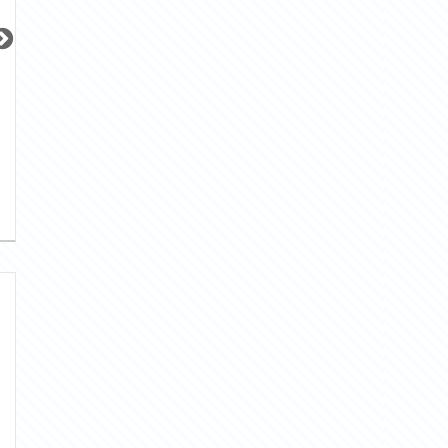
更新 08/06
更新 08/06
更新 08/06
サンレイ広尾エクセレンテ
ブリリア早稲田
JR山手線
東京メトロ東西線
JR京浜東北線
『恵比寿駅』徒歩
14
分
『早稲田駅』徒歩
4
分
『大森駅』徒歩
9
間取り：1LDK
間取り：3LDK
間取り：1K
25.0
32.0
10.0
賃料：
賃料：
賃料：
万円
万円
万円