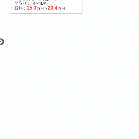
間取り：1R〜1DK
15.0
20.4
賃料：
〜
万円
万円
更新 08/06
更新 08/06
更新 08/06
シティハウス南品川
テラス恵比寿の丘
ベリスタ四谷大京
JR京浜東北線
JR山手線
東京メトロ丸ノ内
『大井町駅』徒歩
11
分
『恵比寿駅』徒歩
7
分
『四谷三丁目駅』
間取り：2LDK
間取り：2LDK
間取り：1SLDK〜2
27.8
57.0
30.8
賃料：
賃料：
賃料：
〜
万円
万円
万円