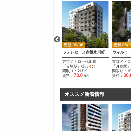
更新 08/06
更新 08/06
更新 08/0
東京ミッドベイ勝どき
フォレセーヌ赤坂氷川町
ウィルロ
都営大江戸線
東京メトロ千代田線
東京メトロ
『勝どき駅』徒歩
8
分
『赤坂駅』徒歩
4
分
『月島駅』
間取り：1LDK
間取り：2LDK
間取り：1S
17.8
73.0
30.
賃料：
賃料：
賃料：
万円
万円
オススメ新着情報