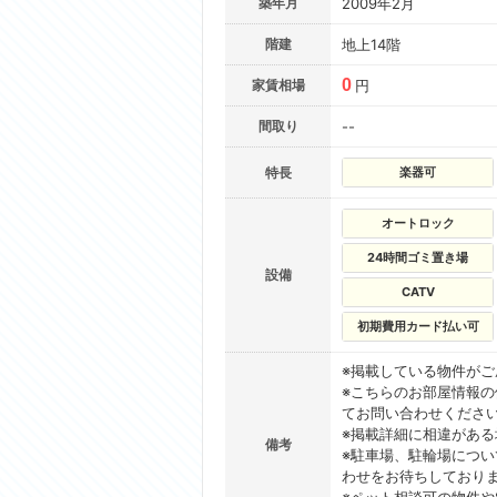
築年月
2009年2月
階建
地上14階
0
家賃相場
円
間取り
--
特長
楽器可
オートロック
24時間ゴミ置き場
設備
CATV
初期費用カード払い可
※掲載している物件が
※こちらのお部屋情報
てお問い合わせくださ
※掲載詳細に相違があ
備考
※駐車場、駐輪場につ
わせをお待ちしており