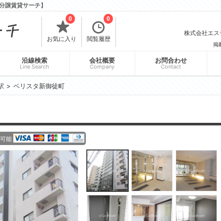
分譲賃貸サーチ】
0
0
株式会社エスティ
お気に入り
閲覧履歴
掲
沿線検索
会社概要
お問合わせ
Line Search
Company
Contact
駅
ベリスタ新御徒町
可能