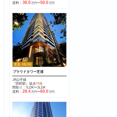
36.0
50.0
賃料：
〜
万円
万円
更新 08/06
プラウドタワー芝浦
JR山手線
『田町駅』徒歩
11
分
間取り：1LDK〜3LDK
28.4
60.0
賃料：
〜
万円
万円