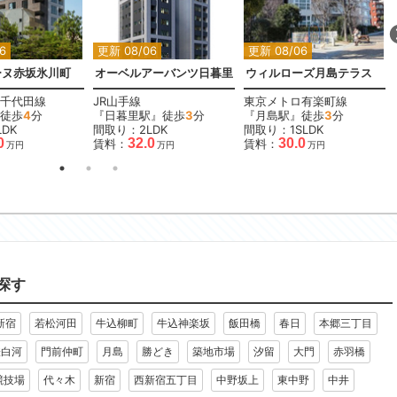
6
更新 08/06
更新 08/06
ーヌ赤坂氷川町
オーベルアーバンツ日暮里
ウィルローズ月島テラス
千代田線
JR山手線
東京メトロ有楽町線
徒歩
4
分
『日暮里駅』徒歩
3
分
『月島駅』徒歩
3
分
DK
間取り：2LDK
間取り：1SLDK
0
32.0
30.0
賃料：
賃料：
万円
万円
万円
探す
新宿
若松河田
牛込柳町
牛込神楽坂
飯田橋
春日
本郷三丁目
澄白河
門前仲町
月島
勝どき
築地市場
汐留
大門
赤羽橋
競技場
代々木
新宿
西新宿五丁目
中野坂上
東中野
中井