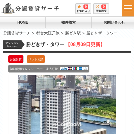
0
0
tog
お気に入り
閲覧履歴
me
HOME
物件検索
お問い合わせ
分譲賃貸サーチ
都営大江戸線
勝どき駅
勝どきザ・タワー
マンション
勝どきザ・タワー
【08月09日更新】
Mansion
分譲賃貸
ペット相談
初期費用クレジットカード決済可能