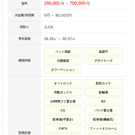
299,000
700,000
円 ～
円
賃料
0円 ～ 80,000円
共益費/管理費
2LDK
間取り
58.28㎡ ～ 90.57㎡
専有面積
ペット相談
楽器可
建物特徴
分譲賃貸
デザイナーズ
タワーマンション
オートロック
防犯カメラ
宅配ボックス
駐輪場
24時間ゴミ置き場
BS
CS
バイク置き場
駐車場(平置き)
駐車場(機械式)
CATV
フィットネスルーム
部屋設備