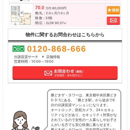
70.0
80,000円
追加
万円
敷/礼：2.0ヶ月/1.0ヶ月
階 数：51階
お問
間/広：2LDK 90.57㎡
物件に関するお問合わせはこちらから
0120-868-666
分譲賃貸サーチ
店舗情報
営業時間：10:00～19:00
勝どきザ・タワーは、東京都中央区勝どき
5-3-1にある、「勝どき駅」から徒歩で6
分の分譲賃貸マンションになります。
オートロック、防犯カメラ、24ｈセキュ
リティなどがあり、セキュリティ対策がな
されているので女性の一人暮らしやお子さ
んがいる方でも安心快適に暮らせます。
勝どきザ・タワーは、現在空室が3室とな