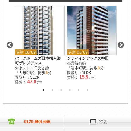
更新 08/09
更新 08/09
更新 0
パークホームズ日本橋人形
シティインデックス神田
オーベ
町ザレジデンス
都営新宿線
JR山
分
東京メトロ日比谷線
『岩本町駅』徒歩
3
分
『日暮
『人形町駅』徒歩
3
分
間取り：1LDK
間取り
15.5
間取り：3LDK
賃料：
賃料：
万円
47.0
賃料：
万円
0120-868-666
PC版