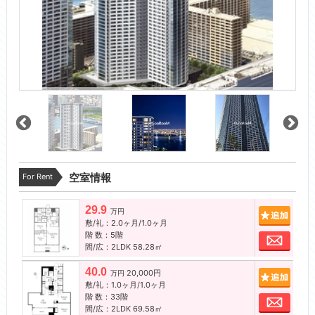
For Rent
空室情報
29.9
追加
万円
敷/礼：2.0ヶ月/1.0ヶ月
階 数：5階
お問
間/広：2LDK 58.28㎡
40.0
20,000円
追加
万円
敷/礼：1.0ヶ月/1.0ヶ月
階 数：33階
お問
間/広：2LDK 69.58㎡