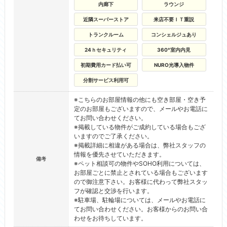
内廊下
ラウンジ
近隣スーパーストア
来店不要ＩＴ重説
トランクルーム
コンシェルジュあり
24ｈセキュリティ
360°室内内見
初期費用カード払い可
NURO光導入物件
分割サービス利用可
※こちらのお部屋情報の他にも空き部屋・空き予
定のお部屋もございますので、メールやお電話に
てお問い合わせください。
※掲載している物件がご成約している場合もござ
いますのでご了承ください。
※掲載詳細に相違がある場合は、弊社スタッフの
情報を優先させていただきます。
備考
※ペット相談可の物件やSOHO利用については、
お部屋ごとに禁止とされている場合もございます
ので御注意下さい。お客様に代わって弊社スタッ
フが確認と交渉を行います。
※駐車場、駐輪場については、メールやお電話に
てお問い合わせください。お客様からのお問い合
わせをお待ちしています。