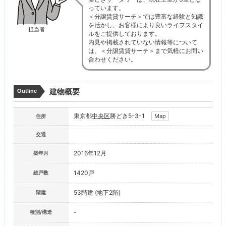
っています。
＜分譲賃貸サーチ＞では豊富な経験と知識
を活かし、お客様により良いライフスタイ
担当者
ルをご提供しております。
内見や掲載されていない情報等について
は、＜分譲賃貸サーチ＞まで気軽にお問い
合わせください。
建物概要
Outline
東京都
中央区
勝どき5-3-1
Map
住所
交通
2016年12月
築年月
1420戸
総戸数
53階建 (地下2階)
階建
-
種別/構造