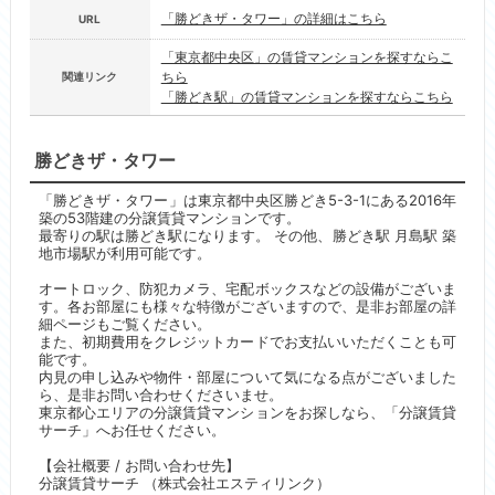
「勝どきザ・タワー」の詳細はこちら
URL
「東京都中央区」の賃貸マンションを探すならこ
ちら
関連リンク
「勝どき駅」の賃貸マンションを探すならこちら
勝どきザ・タワー
「勝どきザ・タワー」は東京都中央区勝どき5-3-1にある2016年
築の53階建の分譲賃貸マンションです。
最寄りの駅は勝どき駅になります。 その他、勝どき駅 月島駅 築
地市場駅が利用可能です。
オートロック、防犯カメラ、宅配ボックスなどの設備がございま
す。各お部屋にも様々な特徴がございますので、是非お部屋の詳
細ページもご覧ください。
また、初期費用をクレジットカードでお支払いいただくことも可
能です。
内見の申し込みや物件・部屋について気になる点がございました
ら、是非お問い合わせくださいませ。
東京都心エリアの分譲賃貸マンションをお探しなら、「分譲賃貸
サーチ」へお任せください。
【会社概要 / お問い合わせ先】
分譲賃貸サーチ （株式会社エスティリンク）