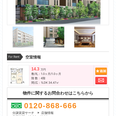
For Rent
空室情報
14.3
追加
万円
敷/礼：1.0ヶ月/1.0ヶ月
階 数：4階
お問
間/広：1LDK 34.47㎡
物件に関するお問合わせはこちらから
0120-868-666
分譲賃貸サーチ
店舗情報