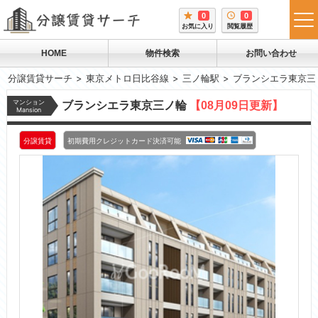
0
0
tog
お気に入り
閲覧履歴
me
HOME
物件検索
お問い合わせ
分譲賃貸サーチ
東京メトロ日比谷線
三ノ輪駅
ブランシエラ東京三
マンション
ブランシエラ東京三ノ輪
【08月09日更新】
Mansion
分譲賃貸
初期費用クレジットカード決済可能