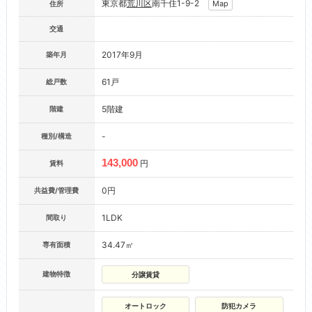
東京都
荒川区
南千住1-9-2
Map
住所
交通
2017年9月
築年月
61戸
総戸数
5階建
階建
-
種別/構造
143,000
円
賃料
0円
共益費/管理費
1LDK
間取り
34.47㎡
専有面積
建物特徴
分譲賃貸
オートロック
防犯カメラ