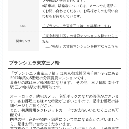
フが確認と交渉を行います。
※駐車場、駐輪場については、メールやお電話に
てお問い合わせください。お客様からのお問い合
わせをお待ちしています。
「ブランシエラ東京三ノ輪」の詳細はこちら
URL
「東京都荒川区」の賃貸マンションを探すならこ
ちら
関連リンク
「三ノ輪駅」の賃貸マンションを探すならこちら
ブランシエラ東京三ノ輪
「ブランシエラ東京三ノ輪」は東京都荒川区南千住1-9-2にある
2017年築の5階建の分譲賃貸マンションです。
最寄りの駅は三ノ輪橋駅になります。 その他、三ノ輪駅 南千住
駅 三ノ輪橋駅が利用可能です。
オートロック、防犯カメラ、宅配ボックスなどの設備がございま
す。各お部屋にも様々な特徴がございますので、是非お部屋の詳
細ページもご覧ください。
また、初期費用をクレジットカードでお支払いいただくことも可
能です。
内見の申し込みや物件・部屋について気になる点がございました
ら、是非お問い合わせくださいませ。
東京都心エリアの分譲賃貸マンションをお探しなら、「分譲賃貸