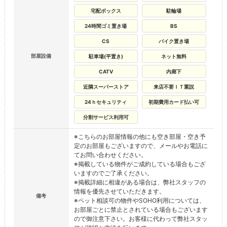
宅配ボックス
駐輪場
24時間ゴミ置き場
BS
CS
バイク置き場
部屋設備
駐車場(平置き)
ネット無料
CATV
内廊下
近隣スーパーストア
来店不要ＩＴ重説
24ｈセキュリティ
初期費用カード払い可
分割サービス利用可
※こちらのお部屋情報の他にも空き部屋・空き予
定のお部屋もございますので、メールやお電話に
てお問い合わせください。
※掲載している物件がご成約している場合もござ
いますのでご了承ください。
※掲載詳細に相違がある場合は、弊社スタッフの
情報を優先させていただきます。
備考
※ペット相談可の物件やSOHO利用については、
お部屋ごとに禁止とされている場合もございます
ので御注意下さい。お客様に代わって弊社スタッ