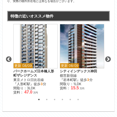
り、実際の物件所在地とは異なる場合がございます。
特徴の近いオススメ物件
更新 08/09
更新 08/09
更新 0
番町テ
パークホームズ日本橋人形
シティインデックス神田
オーベ
町ザレジデンス
都営新宿線
JR山
東京メトロ日比谷線
『岩本町駅』徒歩
3
分
『日暮
『人形町駅』徒歩
3
分
間取り：1LDK
間取り
15.5
間取り：3LDK
賃料：
賃料：
万円
47.0
賃料：
万円