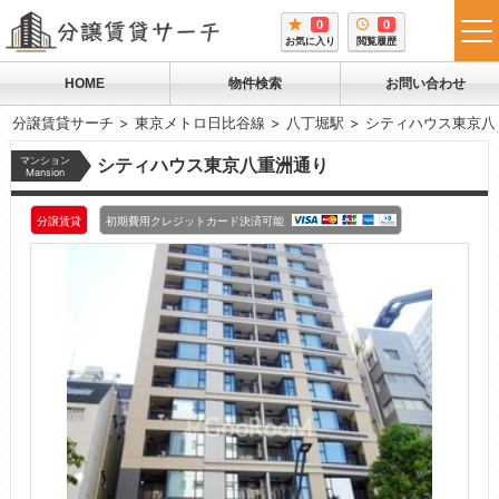
0
0
tog
お気に入り
閲覧履歴
me
HOME
物件検索
お問い合わせ
分譲賃貸サーチ
東京メトロ日比谷線
八丁堀駅
シティハウス東京八
マンション
シティハウス東京八重洲通り
Mansion
分譲賃貸
初期費用クレジットカード決済可能