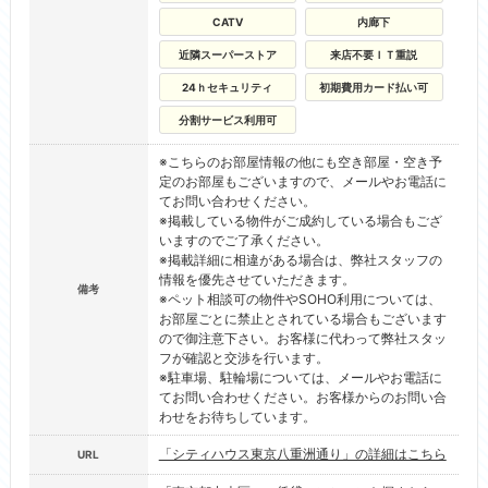
CATV
内廊下
近隣スーパーストア
来店不要ＩＴ重説
24ｈセキュリティ
初期費用カード払い可
分割サービス利用可
※こちらのお部屋情報の他にも空き部屋・空き予
定のお部屋もございますので、メールやお電話に
てお問い合わせください。
※掲載している物件がご成約している場合もござ
いますのでご了承ください。
※掲載詳細に相違がある場合は、弊社スタッフの
情報を優先させていただきます。
備考
※ペット相談可の物件やSOHO利用については、
お部屋ごとに禁止とされている場合もございます
ので御注意下さい。お客様に代わって弊社スタッ
フが確認と交渉を行います。
※駐車場、駐輪場については、メールやお電話に
てお問い合わせください。お客様からのお問い合
わせをお待ちしています。
「シティハウス東京八重洲通り」の詳細はこちら
URL