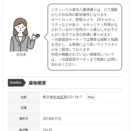
シティハウス東京八重洲通りは、八丁堀駅
から５分以内の駅近物件になります。
オートロック、防犯カメラ、24ｈセキュ
リティなどがあり、セキュリティ対策がな
されているので女性の一人暮らしやお子さ
んがいる方でも安心快適に暮らせます。
＜分譲賃貸サーチ＞では豊富な経験と知識
を活かし、お客様により良いライフスタイ
ルをご提供しております。
内見や掲載されていない情報等について
担当者
は、＜分譲賃貸サーチ＞まで気軽にお問い
合わせください。
建物概要
Outline
東京都
中央区
新川2-18-7
Map
住所
交通
2019年11月
築年月
101戸
総戸数