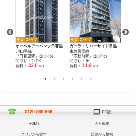
更新 08/07
更新 08/07
更新 0
レジデ
オーベルアーバンツ日暮里
ガーラ・リバーサイド目黒
ローレ
JR山手線
東急目黒線
テラス
『日暮里駅』徒歩
3
分
『不動前駅』徒歩
5
分
東急田
分
間取り：2LDK
間取り：1K
『池尻
32.0
11.9
賃料：
賃料：
間取り
万円
万円
賃料：
0120-868-666
PC版
HOME
会社概要
エリアから探す
沿線から検索