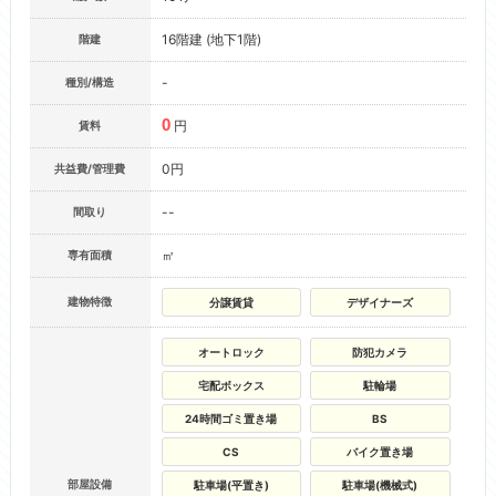
16階建 (地下1階)
階建
-
種別/構造
0
円
賃料
0円
共益費/管理費
--
間取り
㎡
専有面積
建物特徴
分譲賃貸
デザイナーズ
オートロック
防犯カメラ
宅配ボックス
駐輪場
24時間ゴミ置き場
BS
CS
バイク置き場
部屋設備
駐車場(平置き)
駐車場(機械式)