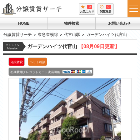
0
0
tog
お気に入り
閲覧履歴
me
HOME
物件検索
お問い合わせ
分譲賃貸サーチ
東急東横線
代官山駅
ガーデンハイツ代官山
マンション
ガーデンハイツ代官山
【08月09日更新】
Mansion
分譲賃貸
ペット相談
初期費用クレジットカード決済可能