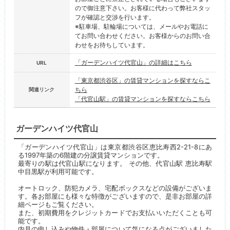
ので御注意下さい。お客様に代わって弊社スタッ
フが確認と交渉を行います。
※駐車場、駐輪場については、メールやお電話に
てお問い合わせください。お客様からのお問い合
わせをお待ちしています。
「ガーデンハイツ代官山」の詳細はこちら
URL
「東京都渋谷区」の賃貸マンションを探すならこ
ちら
関連リンク
「代官山駅」の賃貸マンションを探すならこちら
ガーデンハイツ代官山
「ガーデンハイツ代官山」は東京都渋谷区恵比寿西2-21-8にあ
る1997年築の6階建の分譲賃貸マンションです。
最寄りの駅は代官山駅になります。 その他、代官山駅 恵比寿駅
中目黒駅が利用可能です。
オートロック、防犯カメラ、宅配ボックスなどの設備がございま
す。各お部屋にも様々な特徴がございますので、是非お部屋の詳
細ページもご覧ください。
また、初期費用をクレジットカードでお支払いいただくことも可
能です。
内見の申し込みや物件・部屋について気になる点がございました