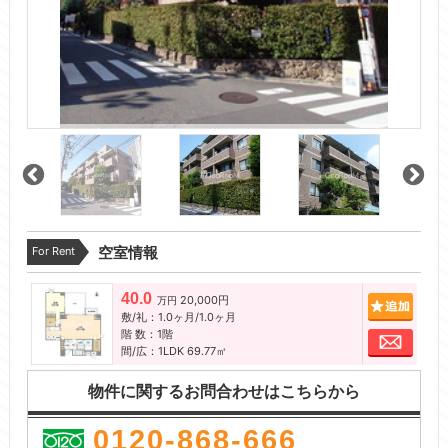
For Rent
空室情報
40.0
20,000円
追加
万円
敷/礼：1.0ヶ月/1.0ヶ月
階 数：1階
お問
間/広：1LDK 69.77㎡
物件に関するお問合わせはこちらから
0120-868-666