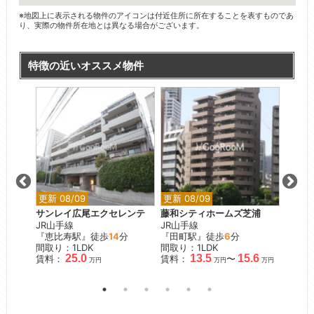
※地図上に表示される物件のアイコンは付近住所に所在することを表すものであ
り、実際の物件所在地とは異なる場合がございます。
特徴の近いオススメ物件
更新 08/09
更新 08/09
更新 0
々木公
サンレイ広尾エクセレンテ
藤和シティホームズ芝浦
アクシ
JR山手線
JR山手線
JR山
『恵比寿駅』徒歩
14
分
『田町駅』徒歩
6
分
『原宿
間取り：1LDK
間取り：1LDK
間取り
25.0
13.5
15.6
賃料：
賃料：
〜
賃料：
万円
万円
万円