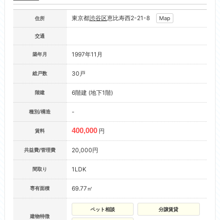
東京都
渋谷区
恵比寿西2-21-8
Map
住所
交通
1997年11月
築年月
30戸
総戸数
6階建 (地下1階)
階建
-
種別/構造
400,000
円
賃料
20,000円
共益費/管理費
1LDK
間取り
69.77㎡
専有面積
ペット相談
分譲賃貸
建物特徴