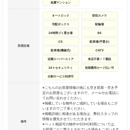
低層マンション
オートロック
防犯カメラ
宅配ボックス
駐輪場
24時間ゴミ置き場
BS
CS
駐車場(平置き)
部屋設備
駐車場(機械式)
CATV
近隣スーパーストア
来店不要ＩＴ重説
24ｈセキュリティ
初期費用カード払い可
分割サービス利用可
※こちらのお部屋情報の他にも空き部屋・空き予
定のお部屋もございますので、メールやお電話に
てお問い合わせください。
※掲載している物件がご成約している場合もござ
いますのでご了承ください。
※掲載詳細に相違がある場合は、弊社スタッフの
情報を優先させていただきます。
備考
※ペット相談可の物件やSOHO利用については、
お部屋ごとに禁止とされている場合もございます