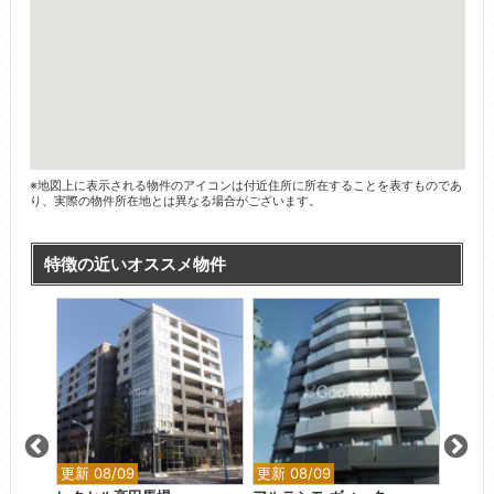
※地図上に表示される物件のアイコンは付近住所に所在することを表すものであ
り、実際の物件所在地とは異なる場合がございます。
特徴の近いオススメ物件
更新 08/09
更新 08/09
更新 0