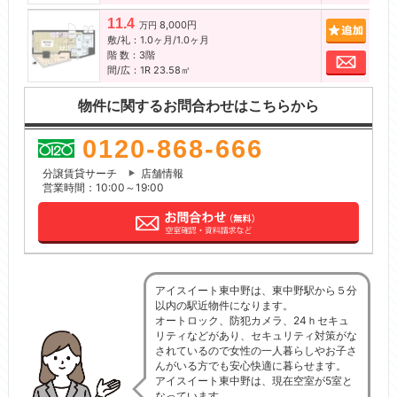
11.4
8,000円
追加
万円
敷/礼：1.0ヶ月/1.0ヶ月
階 数：3階
お問
間/広：1R 23.58㎡
物件に関するお問合わせはこちらから
0120-868-666
分譲賃貸サーチ
店舗情報
営業時間：10:00～19:00
アイスイート東中野は、東中野駅から５分
以内の駅近物件になります。
オートロック、防犯カメラ、24ｈセキュ
リティなどがあり、セキュリティ対策がな
されているので女性の一人暮らしやお子さ
んがいる方でも安心快適に暮らせます。
アイスイート東中野は、現在空室が5室と
なっています。