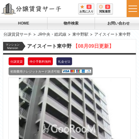
0
0
tog
お気に入り
閲覧履歴
me
HOME
物件検索
お問い合わせ
分譲賃貸サーチ
JR中央・総武線
東中野駅
アイスイート東中野
マンション
アイスイート東中野
【08月09日更新】
Mansion
分譲賃貸
仲介手数料無料
礼金ゼロ
初期費用クレジットカード決済可能