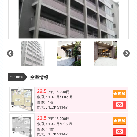
For Rent
空室情報
22.5
13,000円
追加
万円
敷/礼：1.0ヶ月/0.0ヶ月
階 数：1階
お問
間/広：1LDK 51.14㎡
23.5
13,000円
追加
万円
敷/礼：1.0ヶ月/1.0ヶ月
階 数：3階
お問
間/広：1LDK 51.14㎡