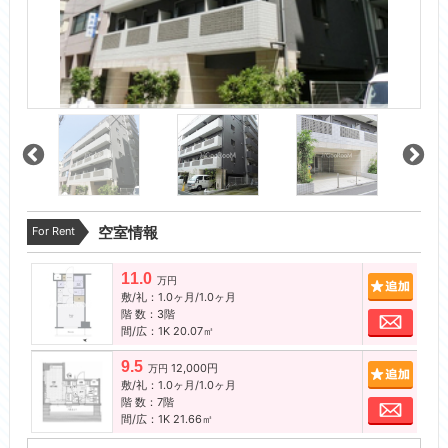
For Rent
空室情報
11.0
追加
万円
敷/礼：1.0ヶ月/1.0ヶ月
階 数：3階
お問
間/広：1K 20.07㎡
9.5
12,000円
追加
万円
敷/礼：1.0ヶ月/1.0ヶ月
階 数：7階
お問
間/広：1K 21.66㎡