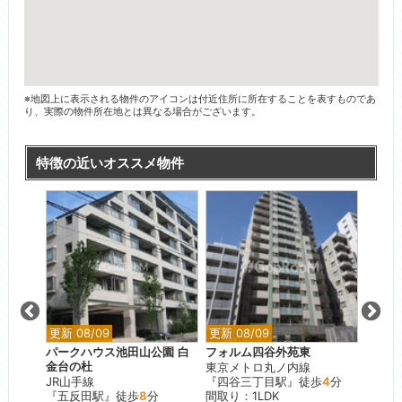
※地図上に表示される物件のアイコンは付近住所に所在することを表すものであ
り、実際の物件所在地とは異なる場合がございます。
特徴の近いオススメ物件
更新 08/09
更新 08/09
更新 0
パークハウス池田山公園 白
フォルム四谷外苑東
ブラン
金台の杜
東京メトロ丸ノ内線
JR山
分
JR山手線
『四谷三丁目駅』徒歩
4
分
『駒込
『五反田駅』徒歩
8
分
間取り：1LDK
間取り