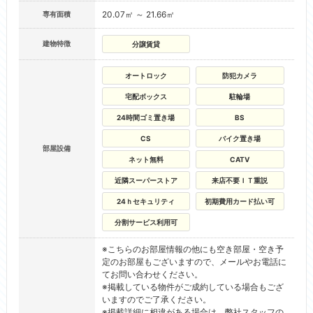
20.07㎡ ～ 21.66㎡
専有面積
建物特徴
分譲賃貸
オートロック
防犯カメラ
宅配ボックス
駐輪場
24時間ゴミ置き場
BS
CS
バイク置き場
部屋設備
ネット無料
CATV
近隣スーパーストア
来店不要ＩＴ重説
24ｈセキュリティ
初期費用カード払い可
分割サービス利用可
※こちらのお部屋情報の他にも空き部屋・空き予
定のお部屋もございますので、メールやお電話に
てお問い合わせください。
※掲載している物件がご成約している場合もござ
いますのでご了承ください。
※掲載詳細に相違がある場合は、弊社スタッフの