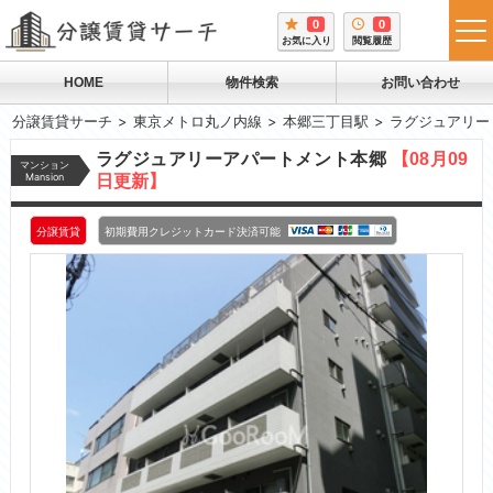
0
0
tog
お気に入り
閲覧履歴
me
HOME
物件検索
お問い合わせ
分譲賃貸サーチ
東京メトロ丸ノ内線
本郷三丁目駅
ラグジュアリー
ラグジュアリーアパートメント本郷
【08月09
マンション
Mansion
日更新】
分譲賃貸
初期費用クレジットカード決済可能