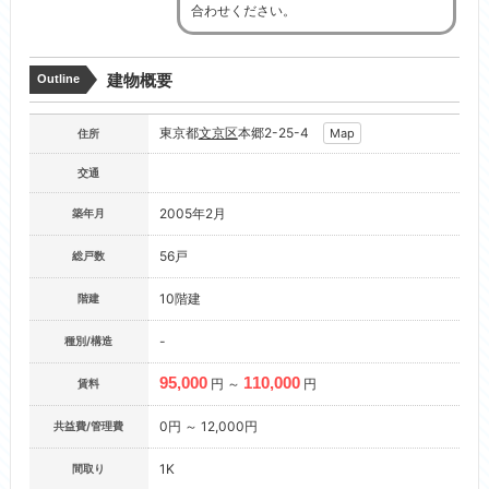
合わせください。
建物概要
Outline
東京都
文京区
本郷2-25-4
Map
住所
交通
2005年2月
築年月
56戸
総戸数
10階建
階建
-
種別/構造
95,000
110,000
円 ～
円
賃料
0円 ～ 12,000円
共益費/管理費
1K
間取り