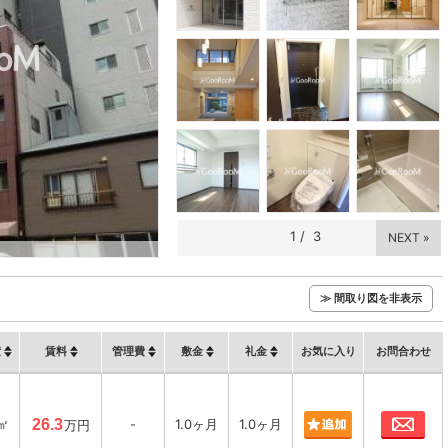
1
/
3
NEXT »
≫ 間取り図を非表示
積
賃料
管理費
敷金
礼金
お気に入り
お問合わせ
お
㎡
26.3
-
1.0ヶ月
1.0ヶ月
万円