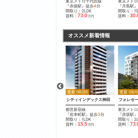
都営三田線
東京メトロ千代田線
東京メトロ
『白山駅』徒歩
2
分
『赤坂駅』徒歩
4
分
『月島駅』
間取り：2LDK
間取り：2LDK
間取り：1S
29.0
73.0
30.
賃料：
賃料：
賃料：
万円
万円
オススメ新着情報
更新 08/06
更新 08/06
更新 08/0
葉原
リルシア東京イースト3
シティインデックス神田
フォレセ
京成本線
都営新宿線
東京メトロ
分
『青砥駅』徒歩
7
分
『岩本町駅』徒歩
3
分
『赤坂駅』
間取り：1K
間取り：1LDK
間取り：2L
11.0
11.6
15.5
73.
賃料：
〜
賃料：
賃料：
万円
万円
万円