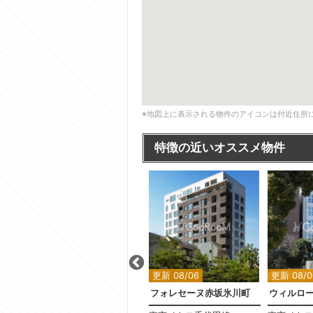
※地図上に表示される物件のアイコンは付近住所
特徴の近いオススメ物件
更新 08/06
更新 08/06
更新 08/0
砥
ベリスタ文京白山
フォレセーヌ赤坂氷川町
ウィルロ