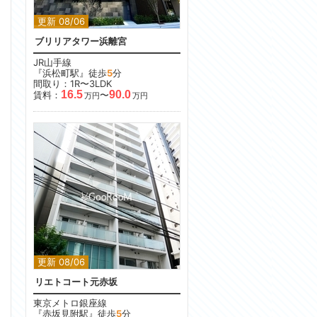
更新 08/06
ブリリアタワー浜離宮
JR山手線
『浜松町駅』徒歩
5
分
間取り：1R〜3LDK
16.5
90.0
賃料：
〜
万円
万円
更新 08/06
リエトコート元赤坂
東京メトロ銀座線
『赤坂見附駅』徒歩
5
分