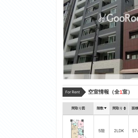
空室情報（全
室）
1
For Rent
間取り図
階数
間取り
面
5階
2LDK
57