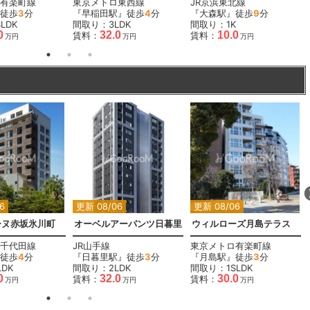
有楽町線
東京メトロ東西線
JR京浜東北線
徒歩
3
分
『早稲田駅』徒歩
4
分
『大森駅』徒歩
9
分
LDK
間取り：3LDK
間取り：1K
0
32.0
10.0
賃料：
賃料：
万円
万円
万円
6
更新 08/06
更新 08/06
ーヌ赤坂氷川町
オーベルアーバンツ日暮里
ウィルローズ月島テラス
千代田線
JR山手線
東京メトロ有楽町線
徒歩
4
分
『日暮里駅』徒歩
3
分
『月島駅』徒歩
3
分
DK
間取り：2LDK
間取り：1SLDK
0
32.0
30.0
賃料：
賃料：
万円
万円
万円