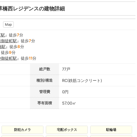
草橋西レジデンスの建物詳細
Map
町駅
』徒歩
7
分
新御徒町駅
』徒歩
7
分
橋駅
』徒歩
8
分
』徒歩
9
分
仲御徒町駅
』徒歩
11
分
総戸数
77戸
種別/構造
RC(鉄筋コンクリート)
管理費
0円
専有面積
57.00㎡
防犯カメラ
宅配ボックス
駐輪場