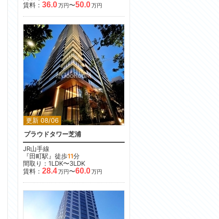
36.0
50.0
賃料：
〜
万円
万円
更新 08/06
プラウドタワー芝浦
JR山手線
『田町駅』徒歩
11
分
間取り：1LDK〜3LDK
28.4
60.0
賃料：
〜
万円
万円