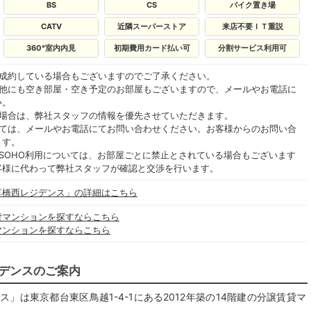
BS
CS
バイク置き場
CATV
近隣スーパーストア
来店不要ＩＴ重説
360°室内内見
初期費用カード払い可
分割サービス利用可
ご成約している場合もございますのでご了承ください。
の他にも空き部屋・空き予定のお部屋もございますので、メールやお電話に
い。
る場合は、弊社スタッフの情報を優先させていただきます。
いては、メールやお電話にてお問い合わせください。お客様からのお問い合
ます。
SOHO利用については、お部屋ごとに禁止とされている場合もございます
客様に代わって弊社スタッフが確認と交渉を行います。
草橋西レジデンス」の詳細はこちら
貸マンションを探すならこちら
マンションを探すならこちら
デンスのご案内
」は東京都台東区鳥越1-4-1にある2012年築の14階建の分譲賃貸マ