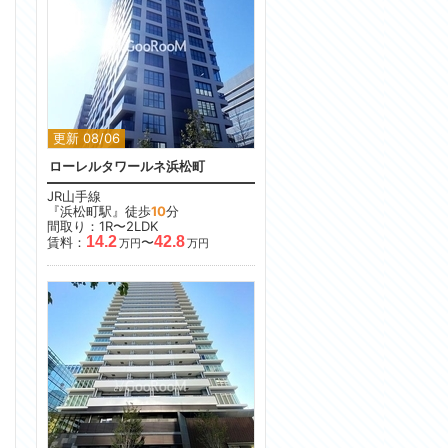
更新 08/06
ローレルタワールネ浜松町
JR山手線
『浜松町駅』徒歩
10
分
間取り：1R〜2LDK
14.2
42.8
賃料：
〜
万円
万円