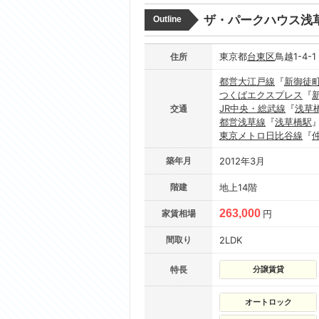
ザ・パークハウス浅
Outline
東京都
台東区
鳥越1-4-1
住所
都営大江戸線
『
新御徒
つくばエクスプレス
『
JR中央・総武線
『
浅草
交通
都営浅草線
『
浅草橋駅
東京メトロ日比谷線
『
築年月
2012年3月
階建
地上14階
263,000
家賃相場
円
間取り
2LDK
特長
分譲賃貸
オートロック