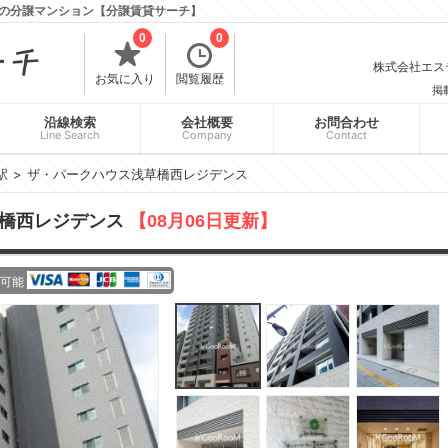
の分譲マンション【分譲賃貸サーチ】
0
0
株式会社エスティ
お気に入り
閲覧履歴
掲
沿線検索
会社概要
お問合わせ
Line Search
Company
Contact
駅
ザ・パークハウス浅草橋西レジデンス
草橋西レジデンス
【08月06日更新】
可能