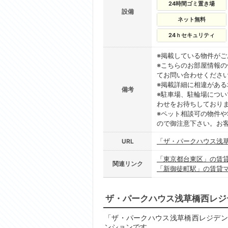
24時間ゴミ置き場
設備
ネット無料
24ｈセキュリティ
※掲載している物件が
※こちらのお部屋情報
てお問い合わせくださ
※掲載詳細に相違があ
備考
※駐車場、駐輪場につ
わせをお待ちしており
※ペット相談可の物件や
ので御注意下さい。お
「ザ・パークハウス浅
URL
「東京都台東区」の賃
関連リンク
「新御徒町駅」の賃貸
ザ・パークハウス浅草橋西レジ
「ザ・パークハウス浅草橋西レジデンス
ンションです。