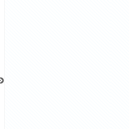
東京メトロ東西線
JR山手線
東急目黒線
『神楽坂駅』徒歩
4
分
『恵比寿駅』徒歩
3
分
『武蔵小山駅』徒
間取り：1LDK〜2LDK
間取り：1R
間取り：1LDK
23.5
29.3
15.3
16.4
14.8
賃料：
〜
賃料：
〜
賃料：
万円
万円
万円
万円
万円
更新 08/06
更新 08/06
更新 08/06
サンレイ広尾エクセレンテ
ブリリア早稲田
JR山手線
東京メトロ東西線
JR京浜東北線
『恵比寿駅』徒歩
14
分
『早稲田駅』徒歩
4
分
『大森駅』徒歩
9
間取り：1LDK
間取り：3LDK
間取り：1K
25.0
32.0
10.0
賃料：
賃料：
賃料：
万円
万円
万円