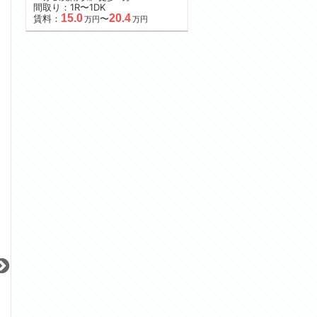
間取り：1R〜1DK
15.0
20.4
賃料：
〜
万円
万円
更新 08/06
更新 08/06
更新 08/06
グランドメゾン神楽坂
パークハビオ恵比寿