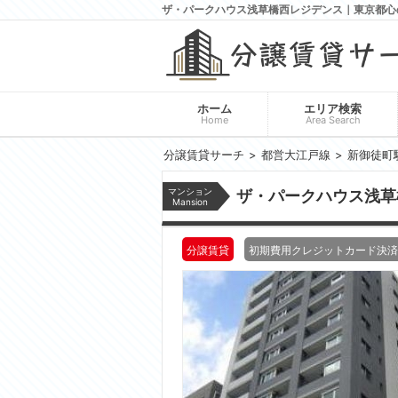
ザ・パークハウス浅草橋西レジデンス｜東京都心
ホーム
エリア検索
Home
Area Search
分譲賃貸サーチ
都営大江戸線
新御徒町
マンション
ザ・パークハウス浅
Mansion
分譲賃貸
初期費用クレジットカード決済