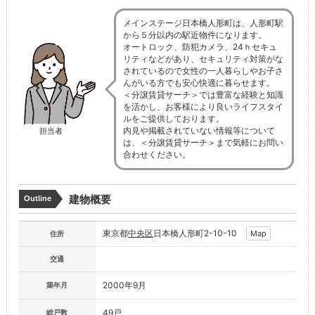
メインステージ日本橋人形町は、人形町駅
から５分以内の駅近物件になります。
オートロック、防犯カメラ、24ｈセキュ
リティなどがあり、セキュリティ対策がな
されているので女性の一人暮らしやお子さ
んがいる方でも安心快適に暮らせます。
＜分譲賃貸サーチ＞では豊富な経験と知識
を活かし、お客様により良いライフスタイ
ルをご提供しております。
内見や掲載されていない情報等について
担当者
は、＜分譲賃貸サーチ＞まで気軽にお問い
合わせください。
建物概要
Outline
東京都
中央区
日本橋人形町2-10-10
Map
住所
交通
2000年9月
築年月
49戸
総戸数