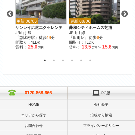
更新 08/06
更新 08/06
更新 0
ート赤
サンレイ広尾エクセレンテ
藤和シティホームズ芝浦
D’ク
JR山手線
JR山手線
東急目
『恵比寿駅』徒歩
14
分
『田町駅』徒歩
6
分
『西小
間取り：1LDK
間取り：1LDK
間取り
25.0
13.5
15.6
賃料：
賃料：
〜
賃料：
万円
万円
万円
0120-868-666
PC版
HOME
会社概要
エリアから探す
沿線から検索
お問合わせ
プライバシーポリシー