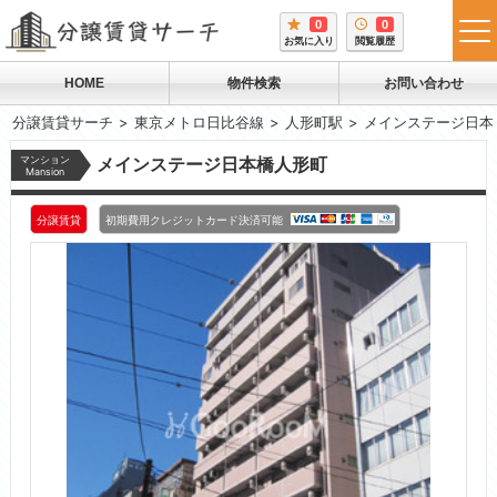
0
0
tog
お気に入り
閲覧履歴
me
HOME
物件検索
お問い合わせ
分譲賃貸サーチ
東京メトロ日比谷線
人形町駅
メインステージ日本
マンション
メインステージ日本橋人形町
Mansion
分譲賃貸
初期費用クレジットカード決済可能