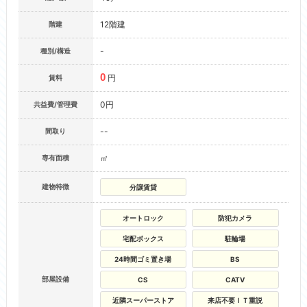
12階建
階建
-
種別/構造
0
円
賃料
0円
共益費/管理費
--
間取り
㎡
専有面積
建物特徴
分譲賃貸
オートロック
防犯カメラ
宅配ボックス
駐輪場
24時間ゴミ置き場
BS
部屋設備
CS
CATV
近隣スーパーストア
来店不要ＩＴ重説