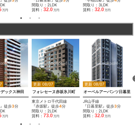
』徒歩
3
分
『日暮里駅』徒歩
3
分
『早稲田駅』徒歩
4
分
DK
間取り：2LDK
間取り：3LDK
5
32.0
32.0
賃料：
賃料：
万円
万円
万円
7
更新 08/07
更新 08/07
ンデックス神田
フォレセーヌ赤坂氷川町
オーベルアーバンツ日暮里
東京メトロ千代田線
JR山手線
』徒歩
3
分
『赤坂駅』徒歩
4
分
『日暮里駅』徒歩
3
分
DK
間取り：2LDK
間取り：2LDK
5
73.0
32.0
賃料：
賃料：
万円
万円
万円