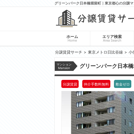
グリーンパーク日本橋堀留町｜東京都心の分譲マ
ホーム
エリア検索
Home
Area Search
分譲賃貸サーチ
東京メトロ日比谷線
小
マンション
グリーンパーク日本
Mansion
分譲賃貸
仲介手数料無料
敷金ゼロ