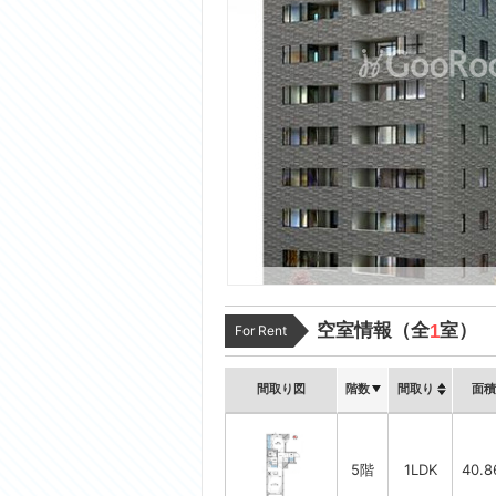
空室情報（全
室）
1
For Rent
間取り図
階数
間取り
面積
5階
1LDK
40.