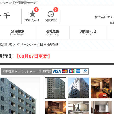
ンション【分譲賃貸サーチ】
0
0
株式会社エスティ
お気に入り
閲覧履歴
掲
沿線検索
会社概要
お問合わせ
Line Search
Company
Contact
伝馬町駅
グリーンパーク日本橋堀留町
橋堀留町
【08月07日更新】
初期費用クレジットカード決済可能