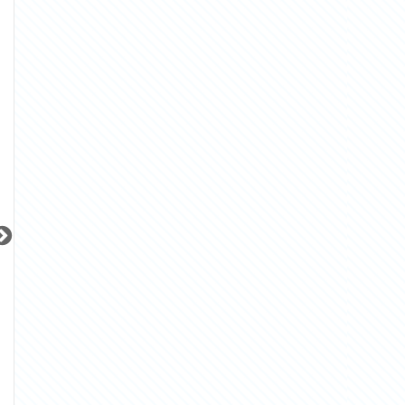
『大森駅』徒歩
9
分
『不動前駅』徒歩
5
分
『池尻大橋駅』徒
間取り：1K
間取り：1K
間取り：2DK
10.0
11.9
32.0
賃料：
賃料：
賃料：
万円
万円
万円
更新 08/07
更新 08/07
更新 08/07
ウィルローズ月島テラス
サンレイ広尾エクセレンテ
ブリリア早稲田
東京メトロ有楽町線
JR山手線
東京メトロ東西線
『月島駅』徒歩
3
分
『恵比寿駅』徒歩
14
分
『早稲田駅』徒歩
間取り：1SLDK
間取り：1LDK
間取り：3LDK
30.0
25.0
32.0
賃料：
賃料：
賃料：
万円
万円
万円