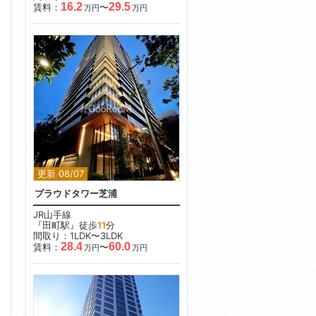
16.2
29.5
賃料：
〜
万円
万円
更新 08/07
プラウドタワー芝浦
JR山手線
『田町駅』徒歩
11
分
間取り：1LDK〜3LDK
28.4
60.0
賃料：
〜
万円
万円