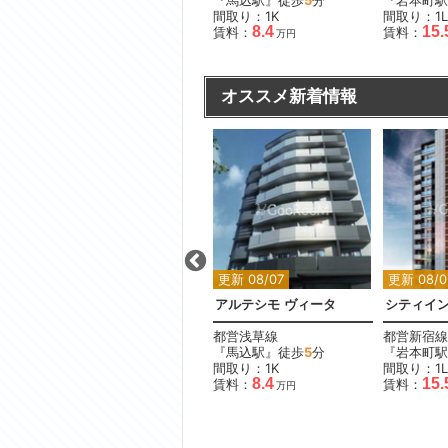
『青砥駅』徒歩
13
分
『馬込駅』徒歩
5
分
『岩本町駅
間取り：3LDK
間取り：1K
間取り：1L
19.8
8.4
15.
賃料：
賃料：
賃料：
万円
万円
オススメ新着情報
更新 08/07
更新 08/07
更新 08/0
ローレルアイ目黒大橋ザ・テラス
ステージグランデ秋葉原
アルテシモ ヴィータ
シティイ
JR山手線
都営浅草線
都営新宿線
分
『御徒町駅』徒歩
11
分
『馬込駅』徒歩
5
分
『岩本町駅
間取り：1LDK
間取り：1K
間取り：1L
19.0
8.4
15.
賃料：
賃料：
賃料：
万円
万円