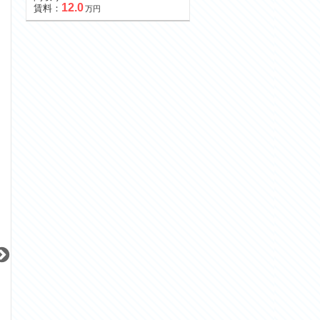
12.0
賃料：
万円
更新 08/07
更新 08/07
更新 08/07
ライジングプレイス大森二番館
ガーラ・リバーサイド目黒
JR京浜東北線
東急目黒線
東急田園都市線