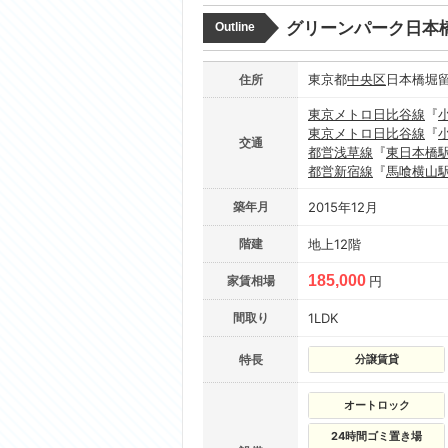
グリーンパーク日本
Outline
東京都
中央区
日本橋堀留町
住所
東京メトロ日比谷線
『
東京メトロ日比谷線
『
交通
都営浅草線
『
東日本橋
都営新宿線
『
馬喰横山
築年月
2015年12月
階建
地上12階
185,000
家賃相場
円
間取り
1LDK
特長
分譲賃貸
オートロック
24時間ゴミ置き場