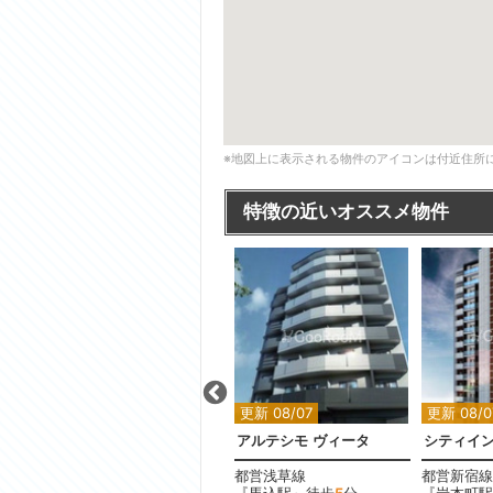
※地図上に表示される物件のアイコンは付近住所
特徴の近いオススメ物件
更新 08/07
更新 08/07
更新 08/0
ザ・パークハウス青砥
アルテシモ ヴィータ
シティイ
京成本線
都営浅草線
都営新宿線