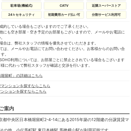
駐車場(機械式)
CATV
近隣スーパーストア
24ｈセキュリティ
初期費用カード払い可
分割サービス利用可
ご成約している場合もございますのでご了承ください。
の他にも空き部屋・空き予定のお部屋もございますので、メールやお電話に
い。
る場合は、弊社スタッフの情報を優先させていただきます。
いては、メールやお電話にてお問い合わせください。お客様からのお問い合
ます。
SOHO利用については、お部屋ごとに禁止とされている場合もございます
客様に代わって弊社スタッフが確認と交渉を行います。
橋堀留町」の詳細はこちら
貸マンションを探すならこちら
マンションを探すならこちら
ご案内
中央区日本橋堀留町2-4-14にある2015年築の12階建の分譲賃貸マ
その他、小伝馬町駅 東日本橋駅 馬喰横山駅が利用可能です。