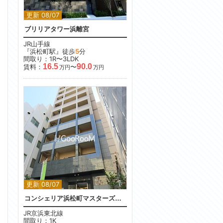
更新 08/07
ブリリアタワー浜離宮
JR山手線
『浜松町駅』徒歩
5
分
間取り：1R〜3LDK
16.5
90.0
賃料：
〜
万円
万円
更新 08/07
コンシェリア浜松町マスターズヴィラ
JR京浜東北線
間取り：1K