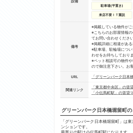
設備
駐車場(平置き)
来店不要ＩＴ重説
※掲載している物件が
※こちらのお部屋情報
てお問い合わせくださ
※掲載詳細に相違があ
備考
※駐車場、駐輪場につ
わせをお待ちしており
※ペット相談可の物件や
ので御注意下さい。お
「グリーンパーク日本
URL
「東京都中央区」の賃
関連リンク
「小伝馬町駅」の賃貸
グリーンパーク日本橋堀留町の
「グリーンパーク日本橋堀留町」は東京都
ンションです。
最寄りの駅は小伝馬町駅になります。 