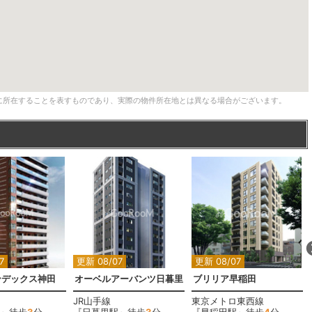
に所在することを表すものであり、実際の物件所在地とは異なる場合がございます。
7
更新 08/07
更新 08/07
ンデックス神田
オーベルアーバンツ日暮里
ブリリア早稲田
JR山手線
東京メトロ東西線