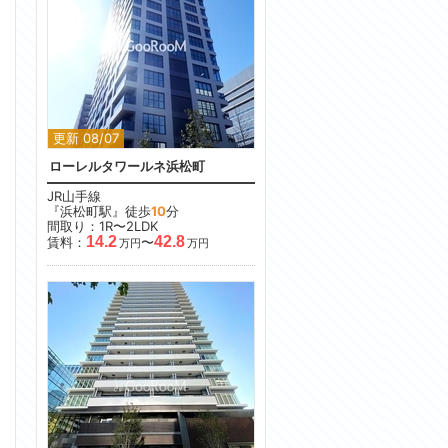
更新 08/07
ローレルタワールネ浜松町
JR山手線
『浜松町駅』徒歩
10
分
間取り：1R〜2LDK
14.2
42.8
賃料：
〜
万円
万円