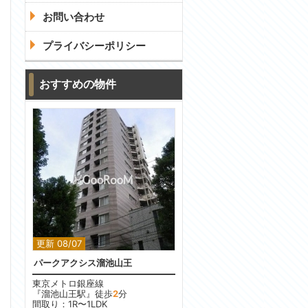
お問い合わせ
プライバシーポリシー
おすすめの物件
更新 08/07
パークアクシス溜池山王
東京メトロ銀座線
『溜池山王駅』徒歩
2
分
間取り：1R〜1LDK