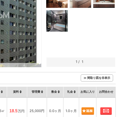
1
/
1
≫ 間取り図を非表示
賃料
管理費
敷金
礼金
お気に入り
お問合わせ
お
86㎡
18.5
25,000円
0.0ヶ月
1.0ヶ月
万円