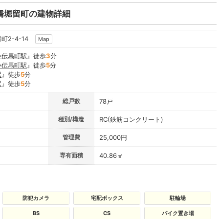
橋堀留町の建物詳細
2-4-14
Map
小伝馬町駅
』徒歩
3
分
小伝馬町駅
』徒歩
5
分
駅
』徒歩
5
分
駅
』徒歩
5
分
総戸数
78戸
種別/構造
RC(鉄筋コンクリート)
管理費
25,000円
専有面積
40.86㎡
防犯カメラ
宅配ボックス
駐輪場
BS
CS
バイク置き場