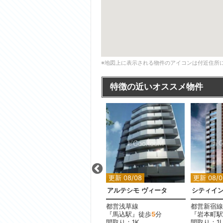
※地図上に表示される物件のアイコンは付近住所
特徴の近いオススメ物件
更新 08/08
更新 08/08
更新 08/0
ザ・パークハウス青砥
アルテシモ ヴィータ
シティイ
京成本線
都営浅草線
都営新宿線
『青砥駅』徒歩
13
分
『馬込駅』徒歩
5
分
『岩本町駅
間取り：3LDK
間取り：1K
間取り：1L