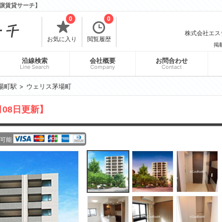
譲賃貸サーチ】
0
0
株式会社エスティ
お気に入り
閲覧履歴
掲
沿線検索
会社概要
お問合わせ
Line Search
Company
Contact
場町駅
ウェリス茅場町
月08日更新】
可能