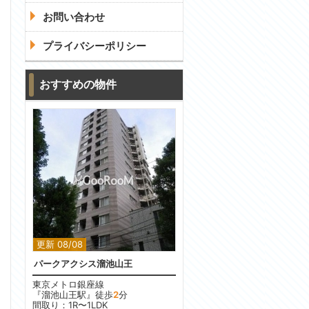
お問い合わせ
プライバシーポリシー
おすすめの物件
更新 08/08
パークアクシス溜池山王
東京メトロ銀座線
『溜池山王駅』徒歩
2
分
間取り：1R〜1LDK