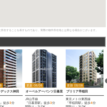
に所在することを表すものであり、実際の物件所在地とは異なる場合がございます。
8
更新 08/08
更新 08/08
ンデックス神田
オーベルアーバンツ日暮里
ブリリア早稲田
JR山手線
東京メトロ東西線
』徒歩
3
分
『日暮里駅』徒歩
3
分
『早稲田駅』徒歩
4
分
DK
間取り：2LDK
間取り：3LDK