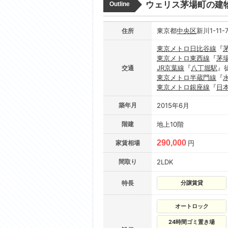
ウェリス茅場町の建
Outline
東京都
中央区
新川1-11-
住所
東京メトロ日比谷線
『
東京メトロ東西線
『
茅
JR京葉線
『
八丁堀駅
』
交通
東京メトロ半蔵門線
『
東京メトロ銀座線
『
日
築年月
2015年6月
階建
地上10階
290,000
家賃相場
円
間取り
2LDK
特長
分譲賃貸
オートロック
24時間ゴミ置き場