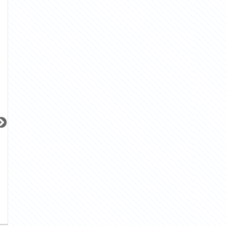
10.0
23.5
29.3
32.0
賃料：
賃料：
〜
賃料：
万円
万円
万円
万円
更新 08/08
更新 08/08
更新 08/08
オーベルアーバンツ日暮里
ウィルローズ月島テラス
サンレイ広尾エク
JR山手線
東京メトロ有楽町線
JR山手線
『日暮里駅』徒歩
3
分
『月島駅』徒歩
3
分
『恵比寿駅』徒歩
間取り：2LDK
間取り：1SLDK
間取り：1LDK
32.0
30.0
25.0
賃料：
賃料：
賃料：
万円
万円
万円