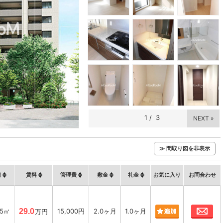
1
/
3
NEXT »
≫ 間取り図を非表示
積
賃料
管理費
敷金
礼金
お気に入り
お問合わせ
お
85㎡
29.0
15,000円
2.0ヶ月
1.0ヶ月
万円