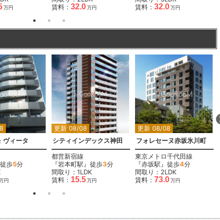
5
32.0
32.0
賃料：
賃料：
万円
万円
万円
8
更新 08/08
更新 08/08
 ヴィータ
シティインデックス神田
フォレセーヌ赤坂氷川町
都営新宿線
東京メトロ千代田線
徒歩
5
分
『岩本町駅』徒歩
3
分
『赤坂駅』徒歩
4
分
K
間取り：1LDK
間取り：2LDK
15.5
73.0
賃料：
賃料：
万円
万円
万円