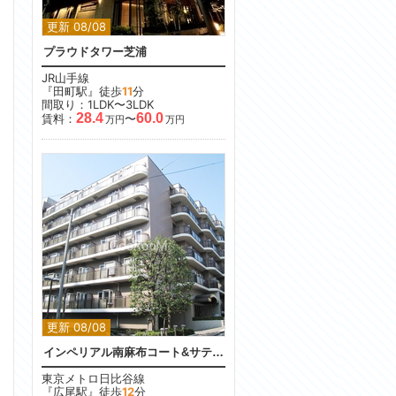
更新 08/08
プラウドタワー芝浦
JR山手線
『田町駅』徒歩
11
分
間取り：1LDK〜3LDK
28.4
60.0
賃料：
〜
万円
万円
更新 08/08
インペリアル南麻布コート&サテライト
東京メトロ日比谷線
『広尾駅』徒歩
12
分