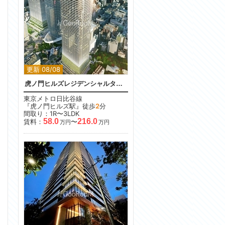
更新 08/08
虎ノ門ヒルズレジデンシャルタワー
東京メトロ日比谷線
『虎ノ門ヒルズ駅』徒歩
2
分
間取り：1R〜3LDK
58.0
216.0
賃料：
〜
万円
万円