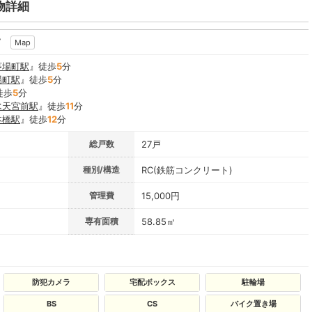
物詳細
7
Map
茅場町駅
』徒歩
5
分
場町駅
』徒歩
5
分
徒歩
5
分
水天宮前駅
』徒歩
11
分
本橋駅
』徒歩
12
分
総戸数
27戸
種別/構造
RC(鉄筋コンクリート)
管理費
15,000円
専有面積
58.85㎡
防犯カメラ
宅配ボックス
駐輪場
BS
CS
バイク置き場