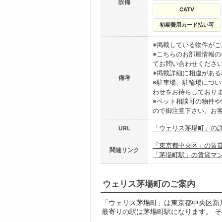
設備
CATV
初期費用カード払い可
※掲載している物件が
※こちらのお部屋情報
てお問い合わせくださ
※掲載詳細に相違があ
備考
※駐車場、駐輪場につ
わせをお待ちしており
※ペット相談可の物件や
ので御注意下さい。お
「ウェリス茅場町」の
URL
「東京都中央区」の賃
関連リンク
「茅場町駅」の賃貸マ
ウェリス茅場町のご案内
「ウェリス茅場町」は東京都中央区新川1
最寄りの駅は茅場町駅になります。 そ