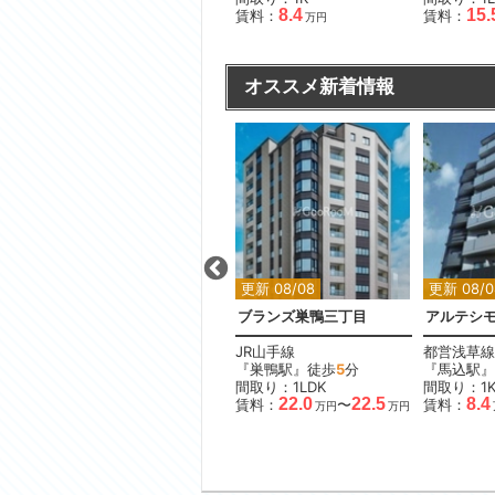
19.8
8.4
15.
賃料：
賃料：
賃料：
万円
万円
オススメ新着情報
更新 08/08
更新 08/08
更新 08/0
坂
ローレルアイ目黒大橋ザ・テラス
ブランズ巣鴨三丁目
アルテシモ
東急田園都市線
JR山手線
都営浅草線
『池尻大橋駅』徒歩
4
分
『巣鴨駅』徒歩
5
分
『馬込駅』
間取り：2DK
間取り：1LDK
間取り：1
.3
32.0
22.0
22.5
8.4
賃料：
賃料：
〜
賃料：
万円
万円
万円
万円