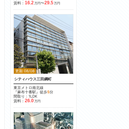
16.2
29.5
賃料：
〜
万円
万円
更新 08/08
シティハウス三田綱町
東京メトロ南北線
『麻布十番駅』徒歩
5
分
間取り：1LDK
26.0
賃料：
万円