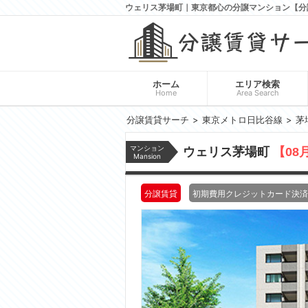
ウェリス茅場町｜東京都心の分譲マンション【分
ホーム
エリア検索
Home
Area Search
分譲賃貸サーチ
東京メトロ日比谷線
茅
マンション
ウェリス茅場町
【08
Mansion
分譲賃貸
初期費用クレジットカード決済