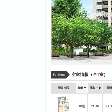
空室情報（全
室）
1
For Rent
間取り図
階数
間取り
面
10階
2LDK
58.