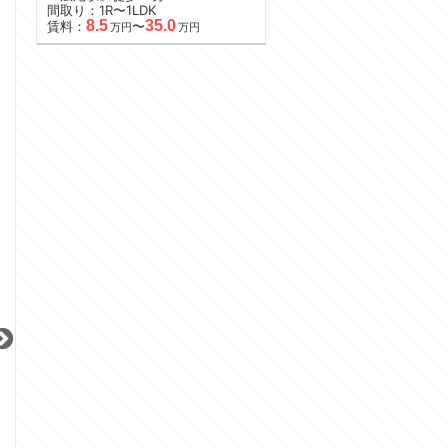
間取り：1R〜1LDK
8.5
35.0
賃料：
〜
万円
万円
更新 08/08
更新 08/08
更新 08/08
ライジングプレイス大森二番館
グランドメゾン神楽坂
JR京浜東北線
東京メトロ東西線
東急田園都市線
『大森駅』徒歩
9
分
『神楽坂駅』徒歩
4
分
『池尻大橋駅』徒
間取り：1K
間取り：1LDK〜2LDK
間取り：2DK